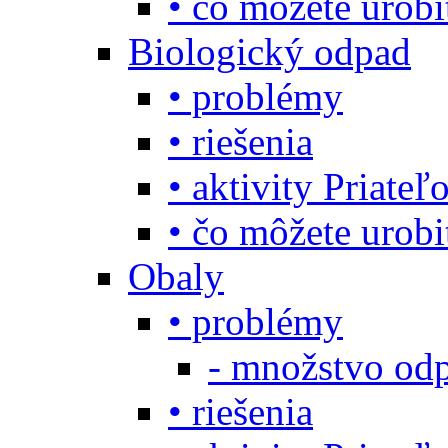
• čo môžete urob
Biologický odpad
• problémy
• riešenia
• aktivity Priate
• čo môžete urob
Obaly
• problémy
- množstvo odp
• riešenia