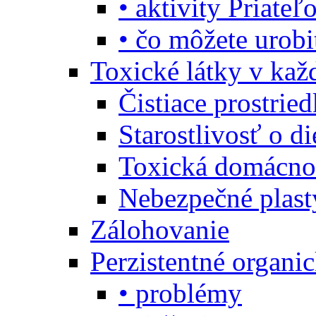
• aktivity Priate
• čo môžete urob
Toxické látky v ka
Čistiace prostrie
Starostlivosť o di
Toxická domácno
Nebezpečné plast
Zálohovanie
Perzistentné organi
• problémy