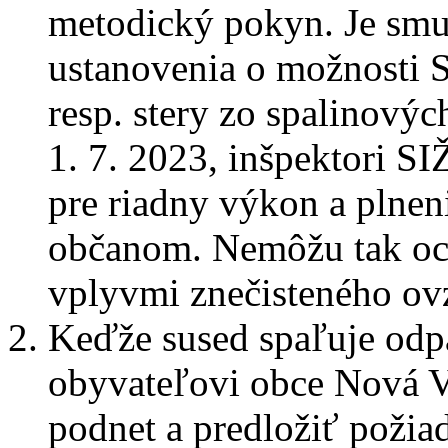
metodický pokyn. Je smut
ustanovenia o možnosti 
resp. stery zo spalinovýc
1. 7. 2023, inšpektori 
pre riadny výkon a plneni
občanom. Nemôžu tak oc
vplyvmi znečisteného ovz
Keďže sused spaľuje odp
obyvateľovi obce Nová 
podnet a predložiť požia