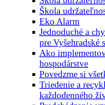
Škola udržateľno
Škola udržateľnos
Eko Alarm
Jednoduché a chyt
pre Vyšehradské 
Ako implementova
hospodárstve
Povedzme si všet
Triedenie a recyk
každodenného ži