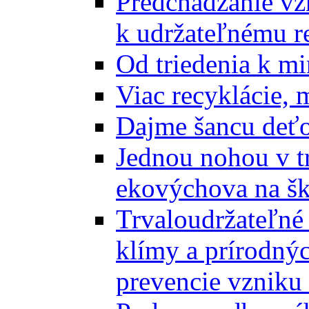
Predchádzanie vz
k udržateľnému r
Od triedenia k mi
Viac recyklácie, 
Dajme šancu deťo
Jednou nohou v tr
ekovýchova na š
Trvaloudržateľné 
klímy a prírodný
prevencie vzniku 