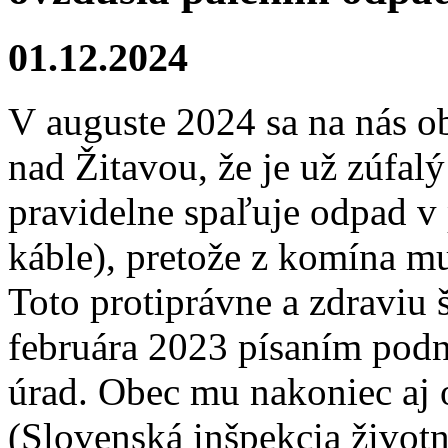
01.12.2024
V auguste 2024 sa na nás o
nad Žitavou, že je už zúfal
pravidelne spaľuje odpad v
káble), pretože z komína m
Toto protiprávne a zdraviu 
februára 2023 písaním podn
úrad. Obec mu nakoniec aj 
(Slovenská inšpekcia život