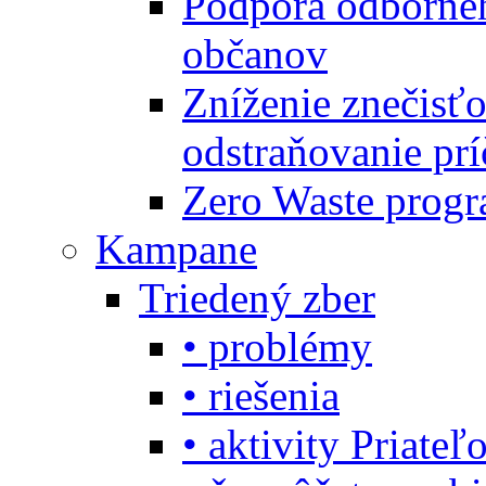
Podpora odbornéh
občanov
Zníženie znečisťo
odstraňovanie prí
Zero Waste progr
Kampane
Triedený zber
• problémy
• riešenia
• aktivity Priate