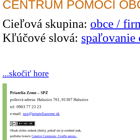
CENTRUM POMOCI O
Cieľová skupina:
obce / fi
Kľúčové slová:
spaľovanie
...skočiť hore
Priatelia Zeme – SPZ
poštová adresa: Haluzice 761, 91307 Haluzice
tel: 0903 77 23 23
e-mail:
spz@priateliazeme.sk
Obsah týchto stránok (dielo), pokiaľ nie je uvedené inak,
podlieha licencii
Creative Commons: Uveďte autora -