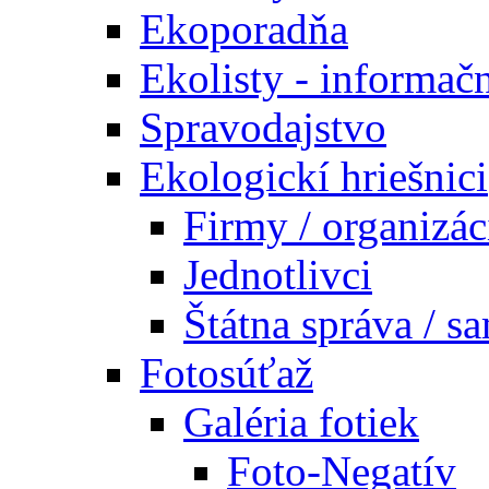
Ekoporadňa
Ekolisty - informač
Spravodajstvo
Ekologickí hriešnici
Firmy / organizác
Jednotlivci
Štátna správa / s
Fotosúťaž
Galéria fotiek
Foto-Negatív