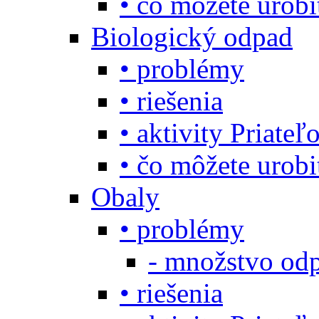
• čo môžete urob
Biologický odpad
• problémy
• riešenia
• aktivity Priate
• čo môžete urob
Obaly
• problémy
- množstvo odp
• riešenia