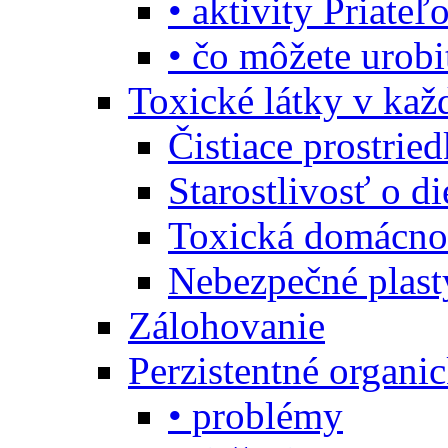
• aktivity Priate
• čo môžete urob
Toxické látky v ka
Čistiace prostrie
Starostlivosť o di
Toxická domácno
Nebezpečné plast
Zálohovanie
Perzistentné organi
• problémy