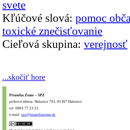
Kľúčové slová:
pomoc obča
toxické znečisťovanie
Cieľová skupina:
verejnosť
...skočiť hore
Priatelia Zeme – SPZ
poštová adresa: Haluzice 761, 91307 Haluzice
tel: 0903 77 23 23
e-mail:
spz@priateliazeme.sk