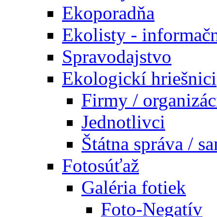
Ekoporadňa
Ekolisty - informač
Spravodajstvo
Ekologickí hriešnici
Firmy / organizác
Jednotlivci
Štátna správa / s
Fotosúťaž
Galéria fotiek
Foto-Negatív