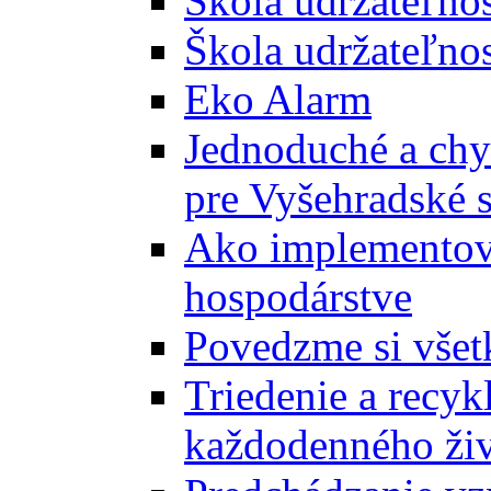
Škola udržateľno
Škola udržateľnos
Eko Alarm
Jednoduché a chyt
pre Vyšehradské 
Ako implementova
hospodárstve
Povedzme si všet
Triedenie a recyk
každodenného ži