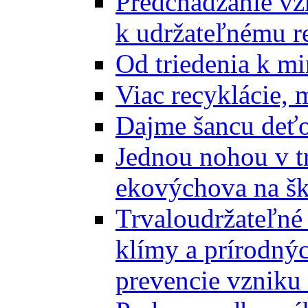
Predchádzanie vz
k udržateľnému r
Od triedenia k mi
Viac recyklácie, 
Dajme šancu deťo
Jednou nohou v tr
ekovýchova na š
Trvaloudržateľné 
klímy a prírodný
prevencie vzniku 