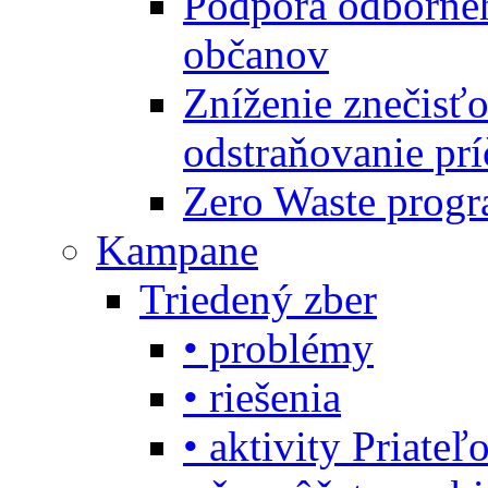
Podpora odbornéh
občanov
Zníženie znečisťo
odstraňovanie prí
Zero Waste progr
Kampane
Triedený zber
• problémy
• riešenia
• aktivity Priate