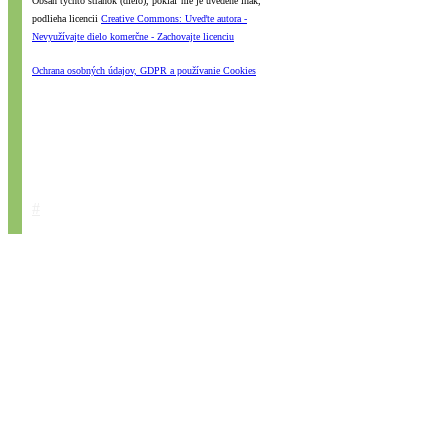
Obsah týchto stránok (dielo), pokiaľ nie je uvedené inak,
podlieha licencii
Creative Commons: Uveďte autora -
Nevyužívajte dielo komerčne - Zachovajte licenciu
Ochrana osobných údajov, GDPR a používanie Cookies
#