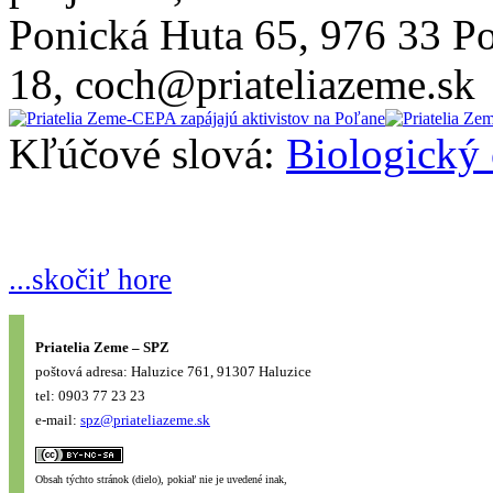
Ponická Huta 65, 976 33 P
18, coch@priateliazeme.sk
Kľúčové slová:
Biologický
...skočiť hore
Priatelia Zeme – SPZ
poštová adresa: Haluzice 761, 91307 Haluzice
tel: 0903 77 23 23
e-mail:
spz@priateliazeme.sk
Obsah týchto stránok (dielo), pokiaľ nie je uvedené inak,