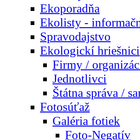
Ekoporadňa
Ekolisty - informač
Spravodajstvo
Ekologickí hriešnici
Firmy / organizác
Jednotlivci
Štátna správa / s
Fotosúťaž
Galéria fotiek
Foto-Negatív