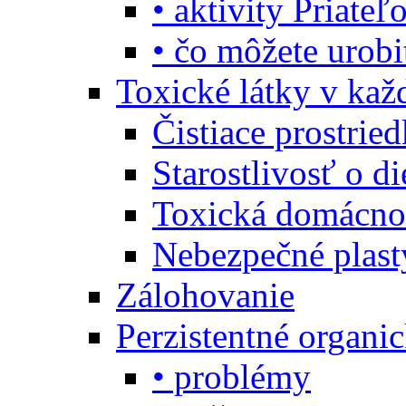
• aktivity Priate
• čo môžete urob
Toxické látky v ka
Čistiace prostrie
Starostlivosť o di
Toxická domácno
Nebezpečné plast
Zálohovanie
Perzistentné organi
• problémy