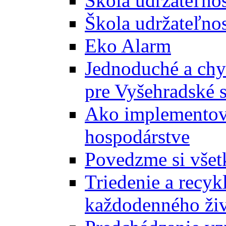
Škola udržateľno
Škola udržateľnos
Eko Alarm
Jednoduché a chyt
pre Vyšehradské 
Ako implementova
hospodárstve
Povedzme si všet
Triedenie a recyk
každodenného ži