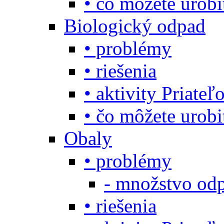
• čo môžete urob
Biologický odpad
• problémy
• riešenia
• aktivity Priate
• čo môžete urob
Obaly
• problémy
- množstvo odp
• riešenia