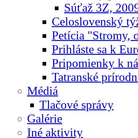
Súťaž 3Z, 200
Celoslovenský týž
Petícia "Stromy, 
Prihláste sa k E
Pripomienky k n
Tatranské prírodn
Médiá
Tlačové správy
Galérie
Iné aktivity