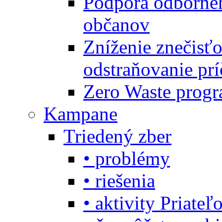
Podpora odbornéh
občanov
Zníženie znečisťo
odstraňovanie prí
Zero Waste progr
Kampane
Triedený zber
• problémy
• riešenia
• aktivity Priate