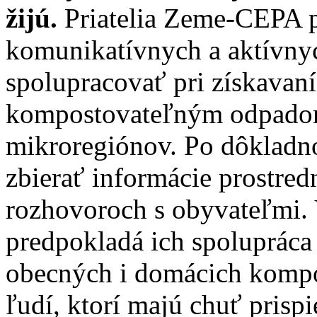
žijú.
Priatelia Zeme-CEPA p
komunikatívnych a aktívny
spolupracovať pri získavaní
kompostovateľným odpadom
mikroregiónov. Po dôkladno
zbierať informácie prostre
rozhovoroch s obyvateľmi. V
predpokladá ich spoluprác
obecných i domácich kompo
ľudí, ktorí majú chuť prispi