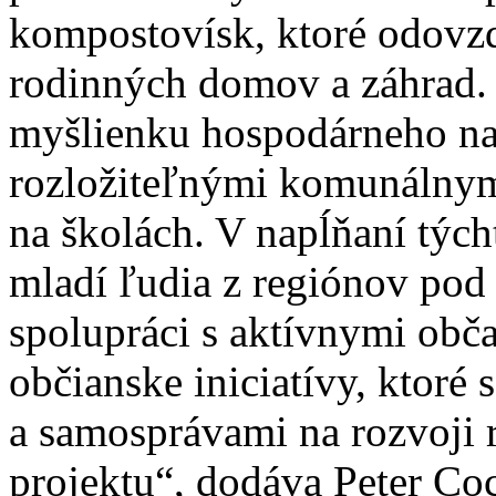
kompostovísk, ktoré odovzd
rodinných domov a záhrad.
myšlienku hospodárneho na
rozložiteľnými komunálnym
na školách. V napĺňaní týc
mladí ľudia z regiónov pod
spolupráci s aktívnymi obč
občianske iniciatívy, ktoré
a samosprávami na rozvoji 
projektu“, dodáva Peter Co