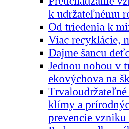
Predchádzanie vz
k udržateľnému r
Od triedenia k mi
Viac recyklácie, 
Dajme šancu deťo
Jednou nohou v tr
ekovýchova na š
Trvaloudržateľné 
klímy a prírodný
prevencie vzniku 