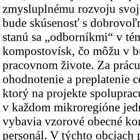
zmysluplnému rozvoju svoj
bude skúsenosť s dobrovoľ
stanú sa „odborníkmi“ v t
kompostovísk, čo môžu v bu
pracovnom živote. Za prác
ohodnotenie a preplatenie c
ktorý na projekte spolupra
v každom mikroregióne jedn
vybavia vzorové obecné ko
personál. V týchto obciach 