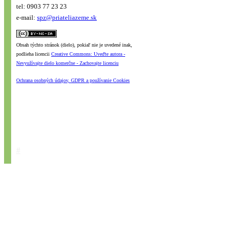
tel: 0903 77 23 23
e-mail:
spz@priateliazeme.sk
Obsah týchto stránok (dielo), pokiaľ nie je uvedené inak,
podlieha licencii
Creative Commons: Uveďte autora -
Nevyužívajte dielo komerčne - Zachovajte licenciu
Ochrana osobných údajov, GDPR a používanie Cookies
#