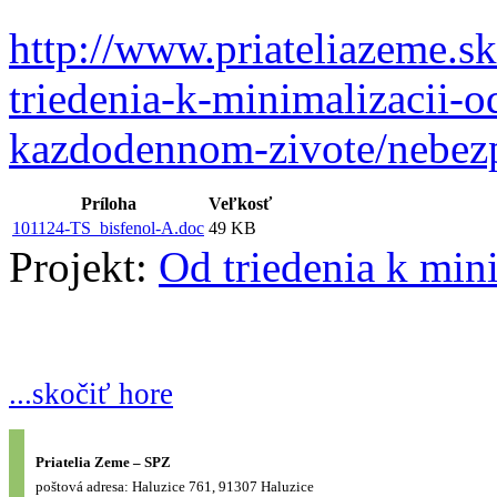
http://www.priateliazeme.sk
triedenia-k-minimalizacii-o
kazdodennom-zivote/nebezp
Príloha
Veľkosť
101124-TS_bisfenol-A.doc
49 KB
Projekt:
Od triedenia k min
...skočiť hore
Priatelia Zeme – SPZ
poštová adresa: Haluzice 761, 91307 Haluzice