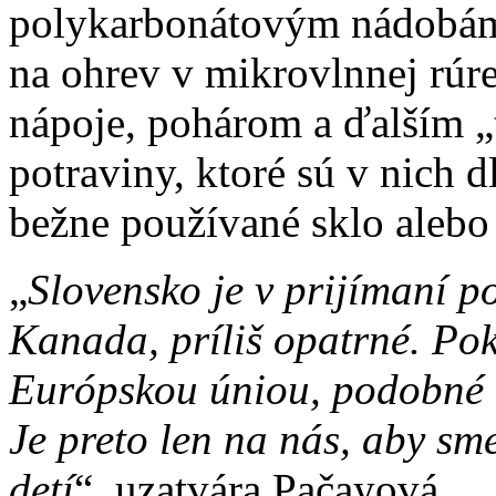
polykarbonátovým nádobám 
na ohrev v mikrovlnnej rúr
nápoje, pohárom a ďalším 
potraviny, ktoré sú v nich
bežne používané sklo alebo
„
Slovensko je v prijímaní p
Kanada, príliš opatrné. Po
Európskou úniou, podobné k
Je preto len na nás, aby sme
detí
“, uzatvára Pačayová.