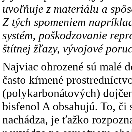
uvoľňuje z materiálu a spô
Z tých spomeniem napríkla
systém, poškodzovanie repr
štítnej žľazy, vývojové poru
Najviac ohrozené sú malé de
často kŕmené prostredníctv
(polykarbonátových) dojčen
bisfenol A obsahujú. To, či 
nachádza, je ťažko rozpozna