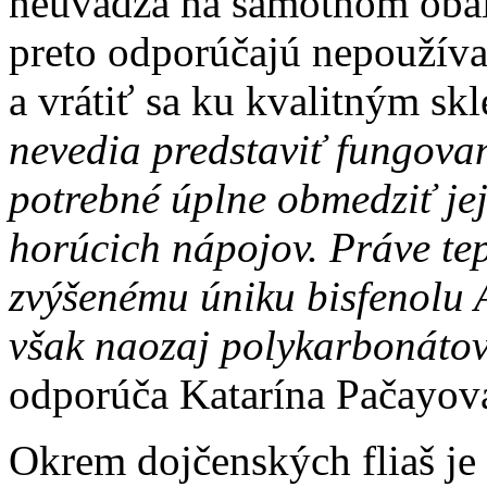
neuvádza na samotnom obal
preto odporúčajú nepoužíva
a vrátiť sa ku kvalitným sk
nevedia predstaviť fungovani
potrebné úplne obmedziť jej
horúcich nápojov. Práve te
zvýšenému úniku bisfenolu A
však naozaj polykarbonátov
odporúča Katarína Pačayov
Okrem dojčenských fliaš je