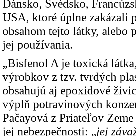
Dánsko, Švédsko, Francúzs
USA, ktoré úplne zakázali p
obsahom tejto látky, alebo 
jej používania.
„Bisfenol A je toxická látk
výrobkov z tzv. tvrdých pla
obsahujú aj epoxidové živic
výplň potravinových konzer
Pačayová z Priateľov Zeme –
jej nebezpečnosti: „
jej záva