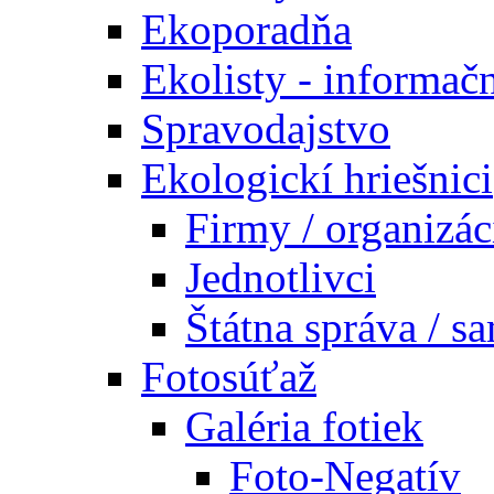
Ekoporadňa
Ekolisty - informač
Spravodajstvo
Ekologickí hriešnici
Firmy / organizác
Jednotlivci
Štátna správa / s
Fotosúťaž
Galéria fotiek
Foto-Negatív