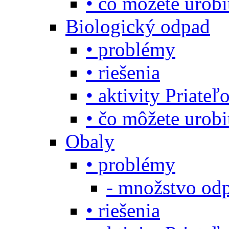
• čo môžete urob
Biologický odpad
• problémy
• riešenia
• aktivity Priate
• čo môžete urob
Obaly
• problémy
- množstvo odp
• riešenia