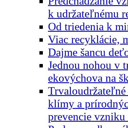
Predchádzanie vz
k udržateľnému r
Od triedenia k mi
Viac recyklácie, 
Dajme šancu deťo
Jednou nohou v tr
ekovýchova na š
Trvaloudržateľné 
klímy a prírodný
prevencie vzniku 