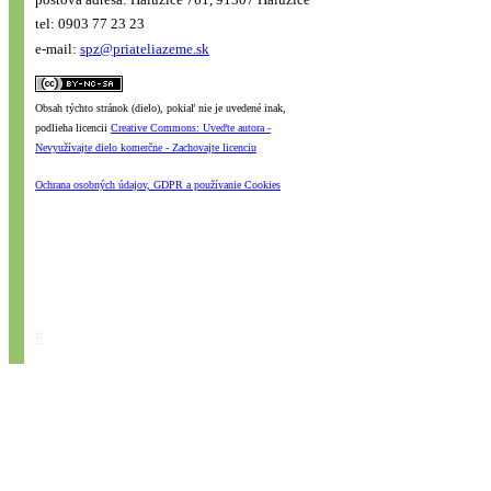
tel: 0903 77 23 23
e-mail:
spz@priateliazeme.sk
Obsah týchto stránok (dielo), pokiaľ nie je uvedené inak,
podlieha licencii
Creative Commons: Uveďte autora -
Nevyužívajte dielo komerčne - Zachovajte licenciu
Ochrana osobných údajov, GDPR a používanie Cookies
#