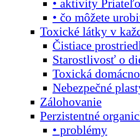
• aktivity Priate
• čo môžete urob
Toxické látky v ka
Čistiace prostrie
Starostlivosť o di
Toxická domácno
Nebezpečné plast
Zálohovanie
Perzistentné organi
• problémy