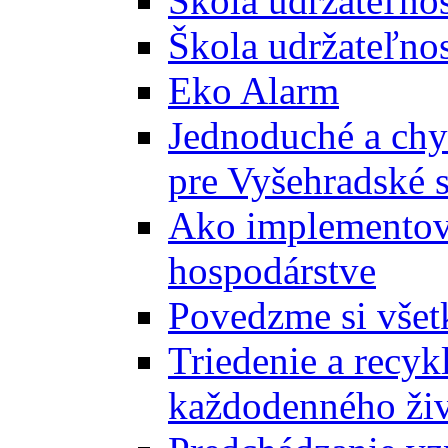
Škola udržateľno
Škola udržateľnos
Eko Alarm
Jednoduché a chyt
pre Vyšehradské 
Ako implementova
hospodárstve
Povedzme si všet
Triedenie a recyk
každodenného ži