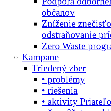
Podpora odbornéh
občanov
Zníženie znečisťo
odstraňovanie prí
Zero Waste progr
Kampane
Triedený zber
• problémy
• riešenia
• aktivity Priate