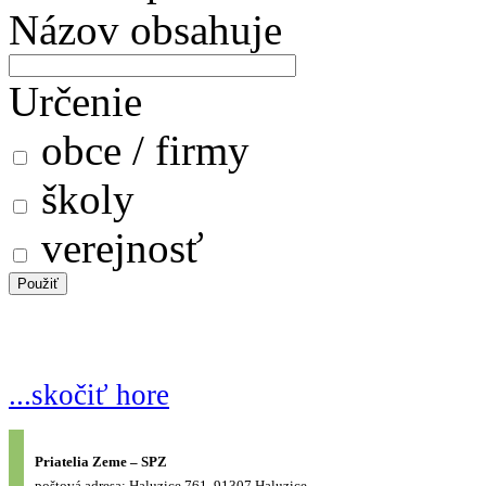
Názov obsahuje
Určenie
obce / firmy
školy
verejnosť
...skočiť hore
Priatelia Zeme – SPZ
poštová adresa: Haluzice 761, 91307 Haluzice