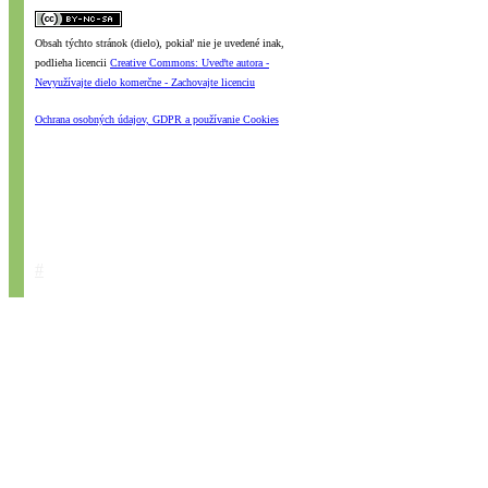
Obsah týchto stránok (dielo), pokiaľ nie je uvedené inak,
podlieha licencii
Creative Commons: Uveďte autora -
Nevyužívajte dielo komerčne - Zachovajte licenciu
Ochrana osobných údajov, GDPR a používanie Cookies
#