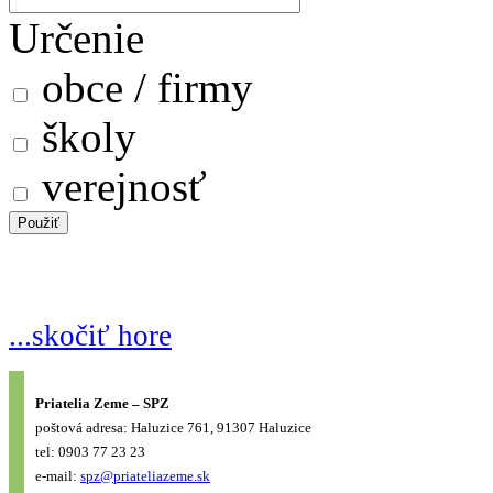
Určenie
obce / firmy
školy
verejnosť
...skočiť hore
Priatelia Zeme – SPZ
poštová adresa: Haluzice 761, 91307 Haluzice
tel: 0903 77 23 23
e-mail:
spz@priateliazeme.sk