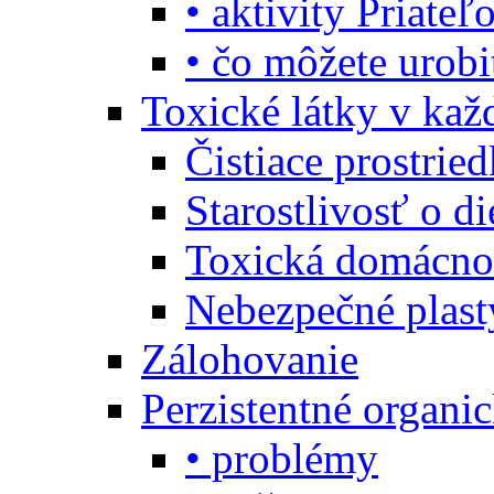
• aktivity Priate
• čo môžete urob
Toxické látky v ka
Čistiace prostrie
Starostlivosť o di
Toxická domácno
Nebezpečné plast
Zálohovanie
Perzistentné organi
• problémy