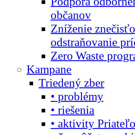
Podpora odbornéh
občanov
Zníženie znečisťo
odstraňovanie prí
Zero Waste progr
Kampane
Triedený zber
• problémy
• riešenia
• aktivity Priate