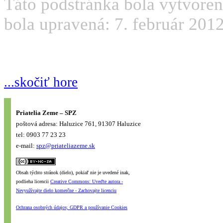
Táto podstránka bola vytvoren
bola upravená: 7. február 2012
...skočiť hore
Priatelia Zeme – SPZ
poštová adresa: Haluzice 761, 91307 Haluzice
tel: 0903 77 23 23
e-mail:
spz@priateliazeme.sk
Obsah týchto stránok (dielo), pokiaľ nie je uvedené inak,
podlieha licencii
Creative Commons: Uveďte autora -
Nevyužívajte dielo komerčne - Zachovajte licenciu
Ochrana osobných údajov, GDPR a používanie Cookies