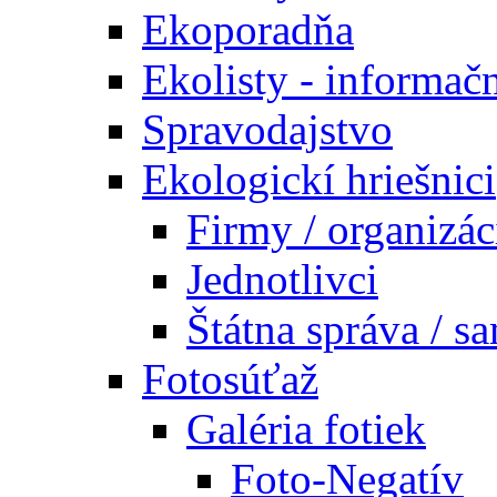
Ekoporadňa
Ekolisty - informač
Spravodajstvo
Ekologickí hriešnici
Firmy / organizác
Jednotlivci
Štátna správa / s
Fotosúťaž
Galéria fotiek
Foto-Negatív