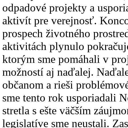
odpadové projekty a uspori
aktivít pre verejnosť. Konc
prospech životného prostr
aktivitách plynulo pokrač
ktorým sme pomáhali v pro
možností aj naďalej. Naďal
občanom a rieši problémové
sme tento rok usporiadali N
stretla s ešte väčším záujm
legislatíve sme neustali. Z