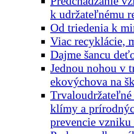
Predchádzanie vz
k udržateľnému r
Od triedenia k mi
Viac recyklácie, 
Dajme šancu deťo
Jednou nohou v tr
ekovýchova na š
Trvaloudržateľné 
klímy a prírodný
prevencie vzniku 