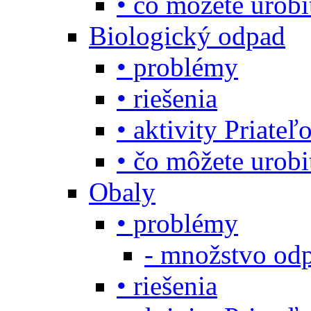
• čo môžete urob
Biologický odpad
• problémy
• riešenia
• aktivity Priate
• čo môžete urob
Obaly
• problémy
- množstvo odp
• riešenia