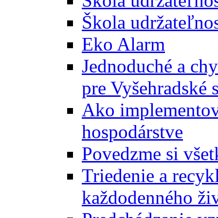
Škola udržateľno
Škola udržateľnos
Eko Alarm
Jednoduché a chyt
pre Vyšehradské 
Ako implementova
hospodárstve
Povedzme si všet
Triedenie a recyk
každodenného ži