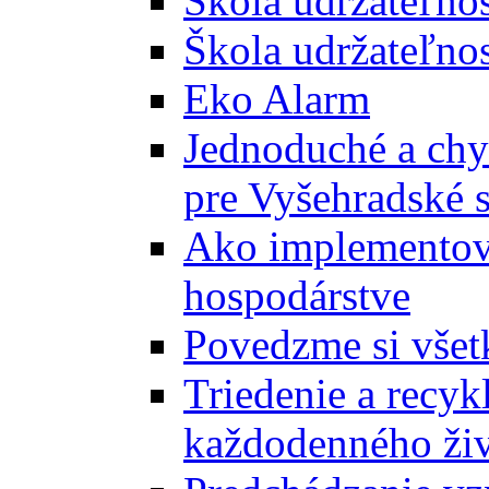
Škola udržateľno
Škola udržateľnos
Eko Alarm
Jednoduché a chyt
pre Vyšehradské 
Ako implementova
hospodárstve
Povedzme si všet
Triedenie a recyk
každodenného ži