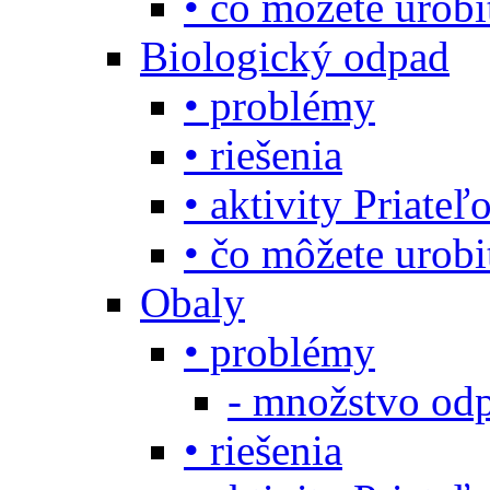
• čo môžete urob
Biologický odpad
• problémy
• riešenia
• aktivity Priate
• čo môžete urob
Obaly
• problémy
- množstvo odp
• riešenia