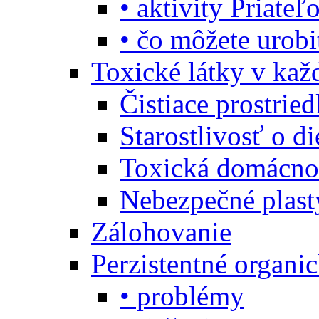
• aktivity Priate
• čo môžete urob
Toxické látky v ka
Čistiace prostrie
Starostlivosť o di
Toxická domácno
Nebezpečné plast
Zálohovanie
Perzistentné organi
• problémy