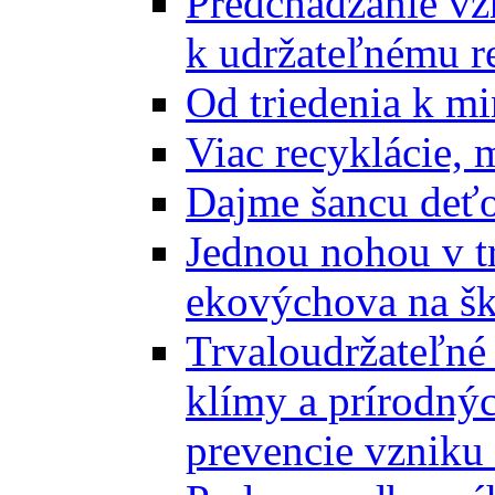
Predchádzanie vz
k udržateľnému r
Od triedenia k mi
Viac recyklácie, 
Dajme šancu deťo
Jednou nohou v tr
ekovýchova na š
Trvaloudržateľné 
klímy a prírodný
prevencie vzniku 