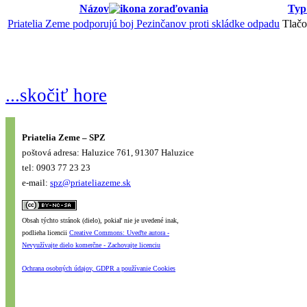
Názov
Typ
Priatelia Zeme podporujú boj Pezinčanov proti skládke odpadu
Tlačo
...skočiť hore
Priatelia Zeme – SPZ
poštová adresa: Haluzice 761, 91307 Haluzice
tel: 0903 77 23 23
e-mail:
spz@priateliazeme.sk
Obsah týchto stránok (dielo), pokiaľ nie je uvedené inak,
podlieha licencii
Creative Commons: Uveďte autora -
Nevyužívajte dielo komerčne - Zachovajte licenciu
Ochrana osobných údajov, GDPR a používanie Cookies