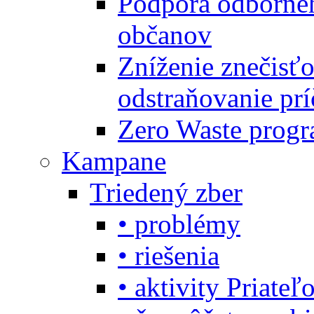
Podpora odbornéh
občanov
Zníženie znečisťo
odstraňovanie prí
Zero Waste progr
Kampane
Triedený zber
• problémy
• riešenia
• aktivity Priate