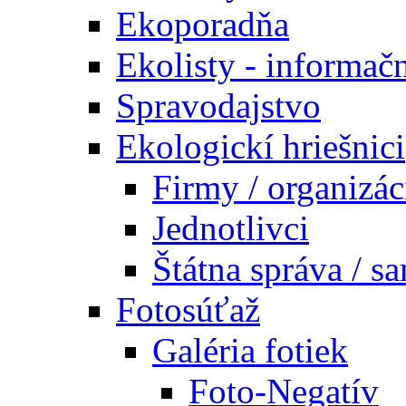
Ekoporadňa
Ekolisty - informač
Spravodajstvo
Ekologickí hriešnici
Firmy / organizác
Jednotlivci
Štátna správa / s
Fotosúťaž
Galéria fotiek
Foto-Negatív