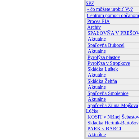
SPZ
• čo môžete urobiť Vy?
Centrum pomoci občanom
Proces EIA
Archív
SPAĽOVŇA V PREŠO
Aktuálne
Spaľovňa Bukocel
Aktuálne
Pyrolýza plastov
Pyrolýza v Stropkove
Skládka Luštek
Aktuálne
Skládka Žehňa
Aktuálne
Spaľovňa Smolenice
Aktuálne
Spaľovňa Žilina-Mojšova
Lúčka
KOSIT v Nižnej Šebastov
Skládka Hertník-Bartošov
PARK v BARCI
Aktuálne