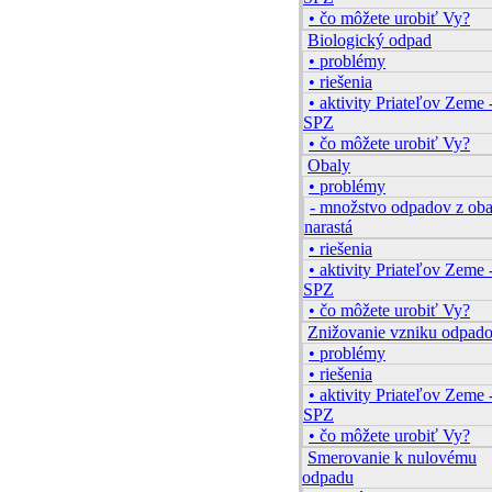
• čo môžete urobiť Vy?
Biologický odpad
• problémy
• riešenia
• aktivity Priateľov Zeme 
SPZ
• čo môžete urobiť Vy?
Obaly
• problémy
- množstvo odpadov z ob
narastá
• riešenia
• aktivity Priateľov Zeme 
SPZ
• čo môžete urobiť Vy?
Znižovanie vzniku odpad
• problémy
• riešenia
• aktivity Priateľov Zeme 
SPZ
• čo môžete urobiť Vy?
Smerovanie k nulovému
odpadu