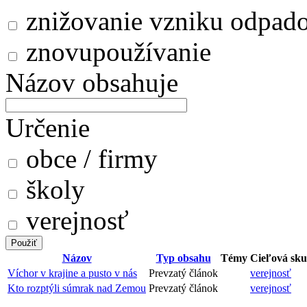
znižovanie vzniku odpad
znovupoužívanie
Názov obsahuje
Určenie
obce / firmy
školy
verejnosť
Názov
Typ obsahu
Témy
Cieľová sku
Víchor v krajine a pusto v nás
Prevzatý článok
verejnosť
Kto rozptýli súmrak nad Zemou
Prevzatý článok
verejnosť