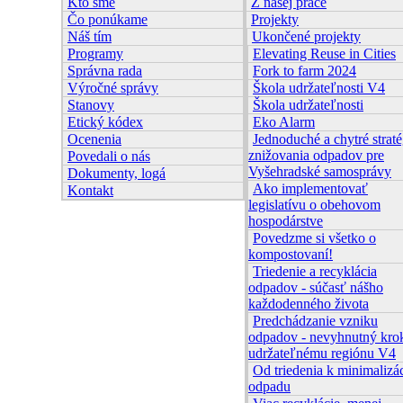
Kto sme
Z našej práce
Čo ponúkame
Projekty
Náš tím
Ukončené projekty
Programy
Elevating Reuse in Cities
Správna rada
Fork to farm 2024
Výročné správy
Škola udržateľnosti V4
Stanovy
Škola udržateľnosti
Etický kódex
Eko Alarm
Ocenenia
Jednoduché a chytré straté
znižovania odpadov pre
Povedali o nás
Vyšehradské samosprávy
Dokumenty, logá
Ako implementovať
Kontakt
legislatívu o obehovom
hospodárstve
Povedzme si všetko o
kompostovaní!
Triedenie a recyklácia
odpadov - súčasť nášho
každodenného života
Predchádzanie vzniku
odpadov - nevyhnutný kro
udržateľnému regiónu V4
Od triedenia k minimalizác
odpadu