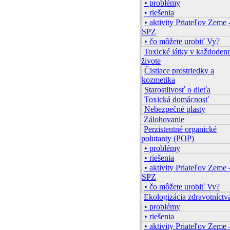
• problémy
• riešenia
• aktivity Priateľov Zeme 
SPZ
• čo môžete urobiť Vy?
Toxické látky v každode
živote
Čistiace prostriedky a
kozmetika
Starostlivosť o dieťa
Toxická domácnosť
Nebezpečné plasty
Zálohovanie
Perzistentné organické
polutanty (POP)
• problémy
• riešenia
• aktivity Priateľov Zeme 
SPZ
• čo môžete urobiť Vy?
Ekologizácia zdravotníctv
• problémy
• riešenia
• aktivity Priateľov Zeme 