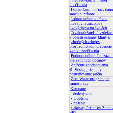
Viac recyklácie, menej
znečistenia
Dajme šancu deťom, dám
šancu aj prírode
Jednou nohou v tráve -
inovatívna zážitková
ekovýchova na školách
Trvaloudržateľné vzdeláv
v oblasti ochrany klímy a
prírodných zdrojov
prostredníctvom prevencie
vzniku znečistenia
Podpora odborného zázem
pre aktívnych občanov
Zníženie znečisťovania
Ružínskej priehrady –
odstraňovanie príčin
Zero Waste program pre
samosprávy
Kampane
Triedený zber
• problémy
• riešenia
• aktivity Priateľov Zeme 
SPZ