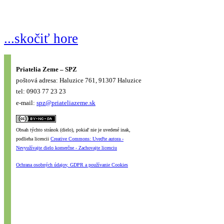
...skočiť hore
Priatelia Zeme – SPZ
poštová adresa: Haluzice 761, 91307 Haluzice
tel: 0903 77 23 23
e-mail:
spz@priateliazeme.sk
Obsah týchto stránok (dielo), pokiaľ nie je uvedené inak,
podlieha licencii
Creative Commons: Uveďte autora -
Nevyužívajte dielo komerčne - Zachovajte licenciu
Ochrana osobných údajov, GDPR a používanie Cookies