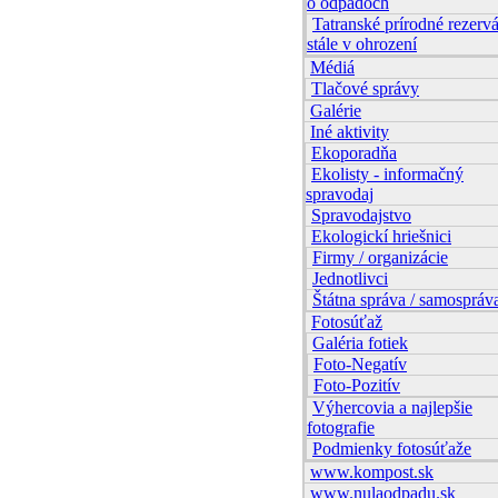
o odpadoch
Tatranské prírodné rezervá
stále v ohrození
Médiá
Tlačové správy
Galérie
Iné aktivity
Ekoporadňa
Ekolisty - informačný
spravodaj
Spravodajstvo
Ekologickí hriešnici
Firmy / organizácie
Jednotlivci
Štátna správa / samospráv
Fotosúťaž
Galéria fotiek
Foto-Negatív
Foto-Pozitív
Výhercovia a najlepšie
fotografie
Podmienky fotosúťaže
www.kompost.sk
www.nulaodpadu.sk