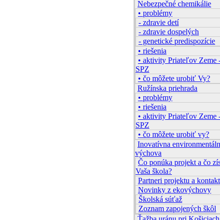
Nebezpečné chemikálie
• problémy
- zdravie detí
- zdravie dospelých
- genetické predispozície
• riešenia
• aktivity Priateľov Zeme 
SPZ
• čo môžete urobiť Vy?
Ružínska priehrada
• problémy
• riešenia
• aktivity Priateľov Zeme 
SPZ
• čo môžete urobiť vy?
Inovatívna environmentál
výchova
Čo ponúka projekt a čo zí
Vaša škola?
Partneri projektu a kontakt
Novinky z ekovýchovy
Školská súťaž
Zoznam zapojených škôl
Ťažba uránu pri Košiciach