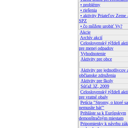
• problémy
• riešenia
• aktivity Priateľov Zeme 
SPZ
• čo môžete urobiť Vy?
Akcie
Archív akcií
Celoslovenský týždeň akti
pre menej odpadov
Vyhodnotenie
Aktivity pre obce
Aktivity pre jednotlivcov 
občianske združenia
Aktivity pre školy
Súťaž 3Z, 2009
Celoslovenský týždeň akti
pre vratné obaly
Petícia "Stromy, o ktoré sa
nemusíte báť"
Prihláste sa k Európskym
demonštračným miestam
Pripomienky k návrhu zá