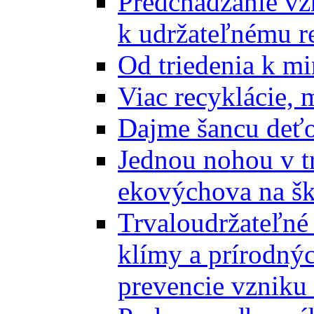
Predchádzanie vz
k udržateľnému r
Od triedenia k mi
Viac recyklácie, 
Dajme šancu deťo
Jednou nohou v tr
ekovýchova na š
Trvaloudržateľné 
klímy a prírodný
prevencie vzniku 