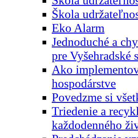
Škola udržateľno
Škola udržateľnos
Eko Alarm
Jednoduché a chyt
pre Vyšehradské 
Ako implementova
hospodárstve
Povedzme si všet
Triedenie a recyk
každodenného ži