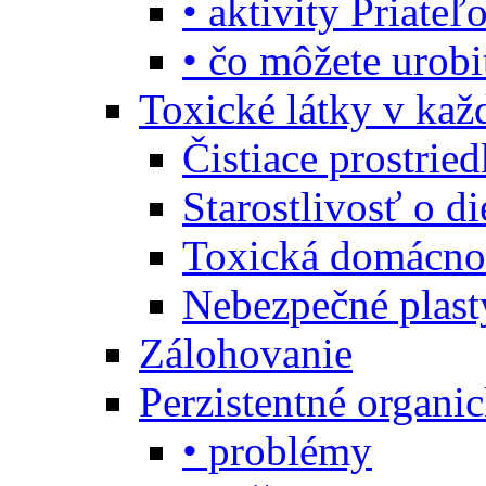
• aktivity Priate
• čo môžete urob
Toxické látky v ka
Čistiace prostrie
Starostlivosť o di
Toxická domácno
Nebezpečné plast
Zálohovanie
Perzistentné organi
• problémy