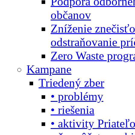
Podpora odbornéh
občanov
Zníženie znečisťo
odstraňovanie prí
Zero Waste progr
Kampane
Triedený zber
• problémy
• riešenia
• aktivity Priate