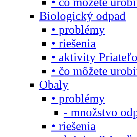
• čo môžete urob
Biologický odpad
• problémy
• riešenia
• aktivity Priate
• čo môžete urob
Obaly
• problémy
- množstvo odp
• riešenia