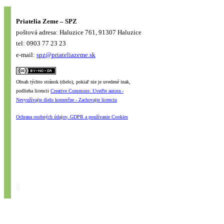
Priatelia Zeme – SPZ
poštová adresa: Haluzice 761, 91307 Haluzice
tel: 0903 77 23 23
e-mail:
spz@priateliazeme.sk
Obsah týchto stránok (dielo), pokiaľ nie je uvedené inak,
podlieha licencii
Creative Commons: Uveďte autora -
Nevyužívajte dielo komerčne - Zachovajte licenciu
Ochrana osobných údajov, GDPR a používanie Cookies
#