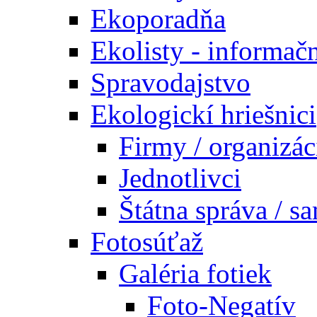
Ekoporadňa
Ekolisty - informač
Spravodajstvo
Ekologickí hriešnici
Firmy / organizác
Jednotlivci
Štátna správa / s
Fotosúťaž
Galéria fotiek
Foto-Negatív