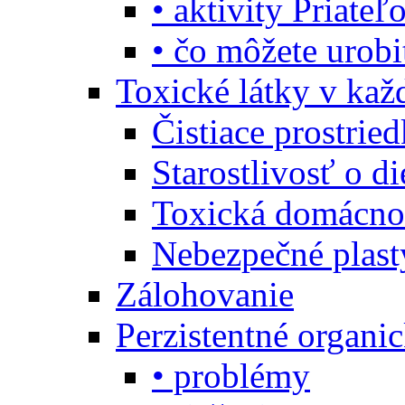
• aktivity Priate
• čo môžete urob
Toxické látky v ka
Čistiace prostrie
Starostlivosť o di
Toxická domácno
Nebezpečné plast
Zálohovanie
Perzistentné organi
• problémy