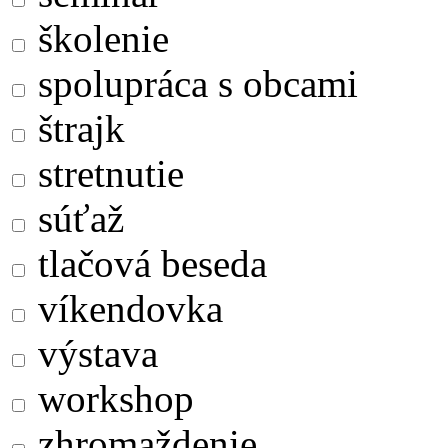
školenie
spolupráca s obcami
štrajk
stretnutie
súťaž
tlačová beseda
víkendovka
výstava
workshop
zhromaždenie