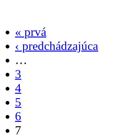
« prvá
‹ predchádzajúca
…
3
4
5
6
7