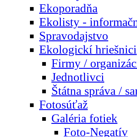
Ekoporadňa
Ekolisty - informač
Spravodajstvo
Ekologickí hriešnici
Firmy / organizác
Jednotlivci
Štátna správa / s
Fotosúťaž
Galéria fotiek
Foto-Negatív