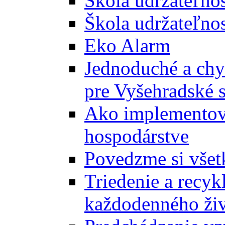
Škola udržateľno
Škola udržateľnos
Eko Alarm
Jednoduché a chyt
pre Vyšehradské 
Ako implementova
hospodárstve
Povedzme si všet
Triedenie a recyk
každodenného ži