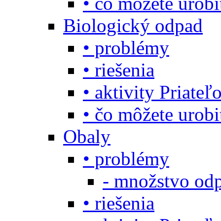
• čo môžete urob
Biologický odpad
• problémy
• riešenia
• aktivity Priate
• čo môžete urob
Obaly
• problémy
- množstvo odp
• riešenia