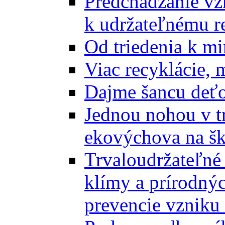
Predchádzanie vz
k udržateľnému r
Od triedenia k mi
Viac recyklácie, 
Dajme šancu deťo
Jednou nohou v tr
ekovýchova na š
Trvaloudržateľné 
klímy a prírodný
prevencie vzniku 