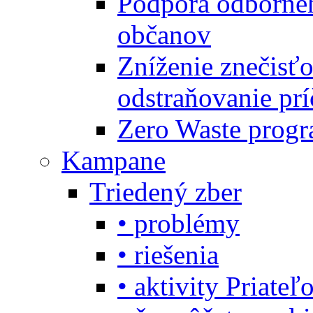
Podpora odbornéh
občanov
Zníženie znečisťo
odstraňovanie prí
Zero Waste progr
Kampane
Triedený zber
• problémy
• riešenia
• aktivity Priate