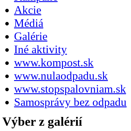
Akcie
Médiá
Galérie
Iné aktivity
www.kompost.sk
www.nulaodpadu.sk
www.stopspalovniam.sk
Samosprávy bez odpadu
Výber z galérií