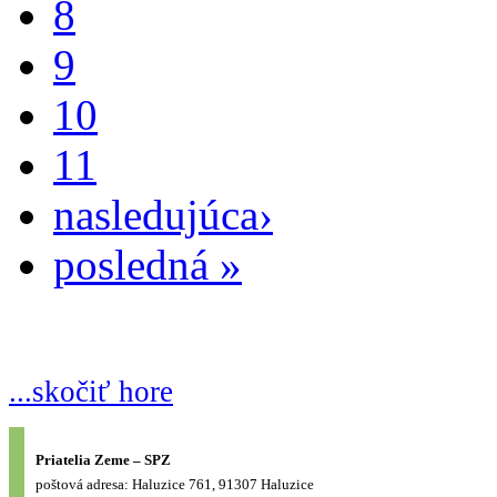
8
9
10
11
nasledujúca›
posledná »
...skočiť hore
Priatelia Zeme – SPZ
poštová adresa: Haluzice 761, 91307 Haluzice