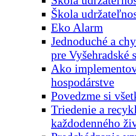
Škola udržateľno
Škola udržateľnos
Eko Alarm
Jednoduché a chyt
pre Vyšehradské 
Ako implementova
hospodárstve
Povedzme si všet
Triedenie a recyk
každodenného ži