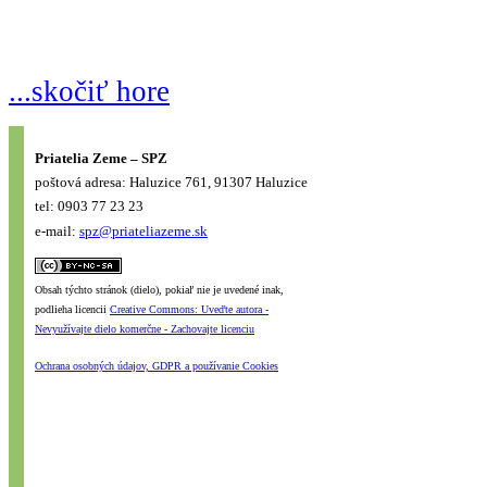
...skočiť hore
Priatelia Zeme – SPZ
poštová adresa: Haluzice 761, 91307 Haluzice
tel: 0903 77 23 23
e-mail:
spz@priateliazeme.sk
Obsah týchto stránok (dielo), pokiaľ nie je uvedené inak,
podlieha licencii
Creative Commons: Uveďte autora -
Nevyužívajte dielo komerčne - Zachovajte licenciu
Ochrana osobných údajov, GDPR a používanie Cookies