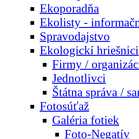
Ekoporadňa
Ekolisty - informač
Spravodajstvo
Ekologickí hriešnici
Firmy / organizác
Jednotlivci
Štátna správa / s
Fotosúťaž
Galéria fotiek
Foto-Negatív