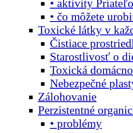
• aktivity Priate
• čo môžete urob
Toxické látky v ka
Čistiace prostrie
Starostlivosť o di
Toxická domácno
Nebezpečné plast
Zálohovanie
Perzistentné organi
• problémy