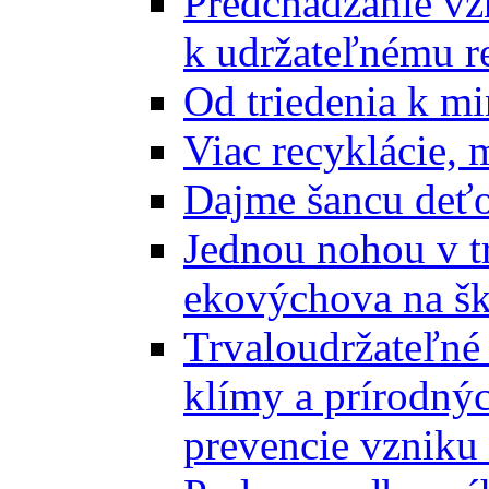
Predchádzanie vz
k udržateľnému r
Od triedenia k mi
Viac recyklácie, 
Dajme šancu deťo
Jednou nohou v tr
ekovýchova na š
Trvaloudržateľné 
klímy a prírodný
prevencie vzniku 