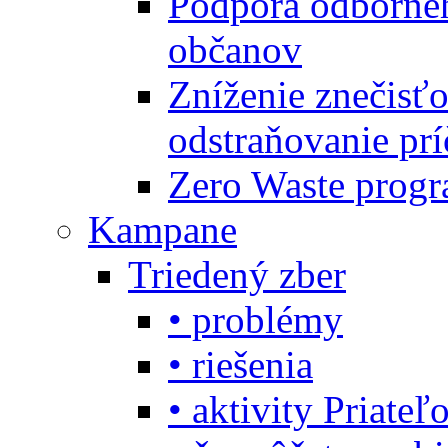
Podpora odbornéh
občanov
Zníženie znečisťo
odstraňovanie prí
Zero Waste progr
Kampane
Triedený zber
• problémy
• riešenia
• aktivity Priate