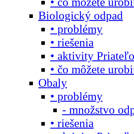
• čo môžete urob
Biologický odpad
• problémy
• riešenia
• aktivity Priate
• čo môžete urob
Obaly
• problémy
- množstvo odp
• riešenia