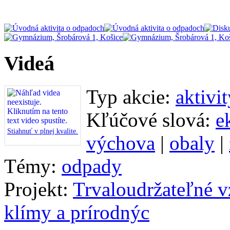
Videá
Typ akcie:
aktivi
Kľúčové slová:
e
Stiahnuť v plnej kvalite.
výchova
|
obaly
|
Témy:
odpady
Projekt:
Trvaloudržateľné v
klímy a prírodnýc