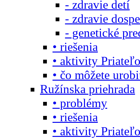
- zdravie detí
- zdravie dosp
- genetické pre
• riešenia
• aktivity Priate
• čo môžete urob
Ružínska priehrada
• problémy
• riešenia
• aktivity Priate