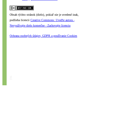
Obsah týchto stránok (dielo), pokiaľ nie je uvedené inak,
podlieha licencii
Creative Commons: Uveďte autora -
Nevyužívajte dielo komerčne - Zachovajte licenciu
Ochrana osobných údajov, GDPR a používanie Cookies
#