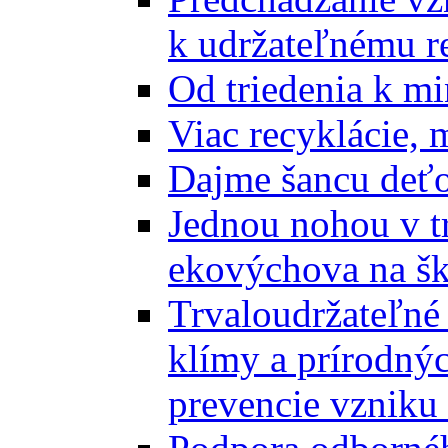
k udržateľnému r
Od triedenia k mi
Viac recyklácie, 
Dajme šancu deťo
Jednou nohou v tr
ekovýchova na š
Trvaloudržateľné 
klímy a prírodný
prevencie vzniku 