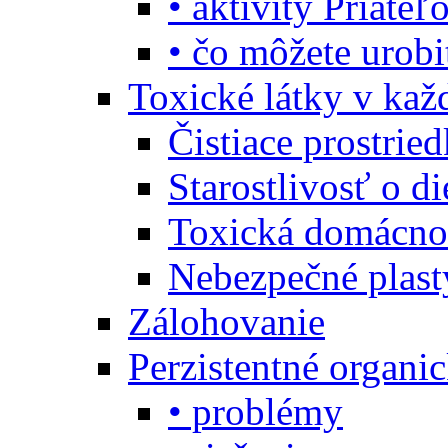
• aktivity Priate
• čo môžete urob
Toxické látky v ka
Čistiace prostrie
Starostlivosť o di
Toxická domácno
Nebezpečné plast
Zálohovanie
Perzistentné organi
• problémy