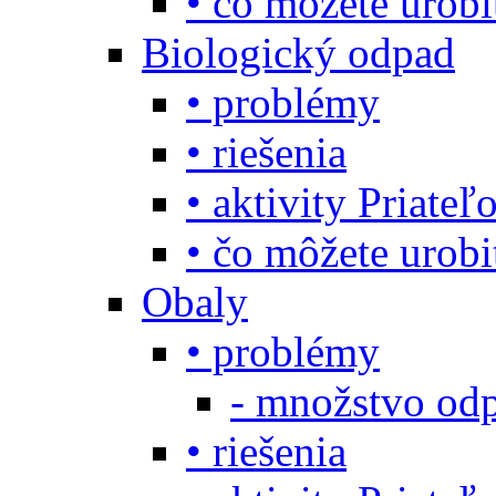
• čo môžete urob
Biologický odpad
• problémy
• riešenia
• aktivity Priate
• čo môžete urob
Obaly
• problémy
- množstvo odp
• riešenia