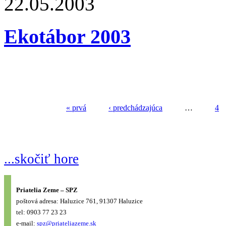
22.05.2003
Ekotábor 2003
« prvá
‹ predchádzajúca
…
4
...skočiť hore
Priatelia Zeme – SPZ
poštová adresa: Haluzice 761, 91307 Haluzice
tel: 0903 77 23 23
e-mail:
spz@priateliazeme.sk