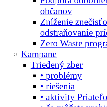
Podpora odbornéh
občanov
Zníženie znečisťo
odstraňovanie prí
Zero Waste progr
Kampane
Triedený zber
• problémy
• riešenia
• aktivity Priate