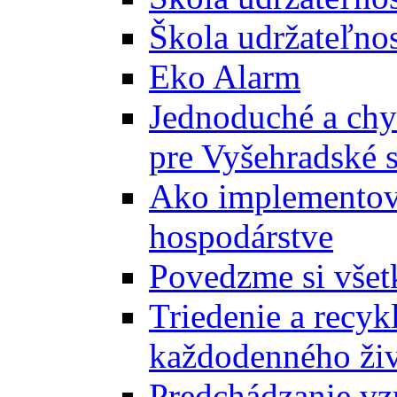
Škola udržateľnos
Eko Alarm
Jednoduché a chyt
pre Vyšehradské 
Ako implementova
hospodárstve
Povedzme si všet
Triedenie a recyk
každodenného ži
Predchádzanie vz