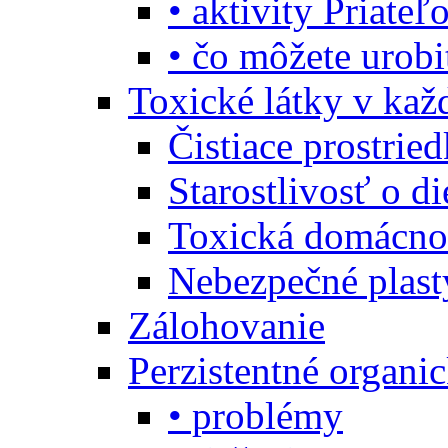
• aktivity Priate
• čo môžete urob
Toxické látky v ka
Čistiace prostrie
Starostlivosť o di
Toxická domácno
Nebezpečné plast
Zálohovanie
Perzistentné organi
• problémy