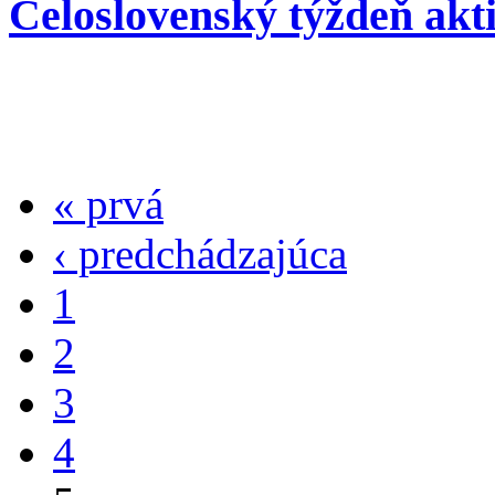
Celoslovenský týždeň akt
« prvá
‹ predchádzajúca
1
2
3
4