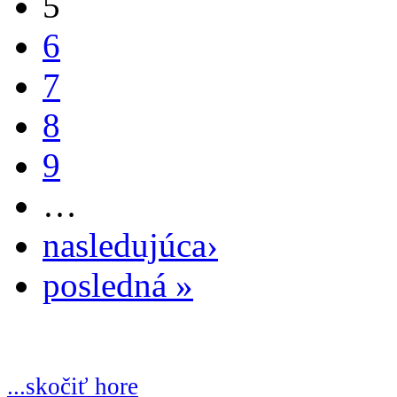
5
6
7
8
9
…
nasledujúca›
posledná »
...skočiť hore