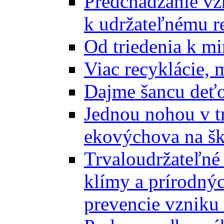
Predchádzanie vz
k udržateľnému r
Od triedenia k mi
Viac recyklácie, 
Dajme šancu deťo
Jednou nohou v tr
ekovýchova na š
Trvaloudržateľné 
klímy a prírodný
prevencie vzniku 