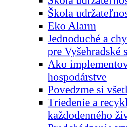
Škola udržateľno
Škola udržateľnos
Eko Alarm
Jednoduché a chyt
pre Vyšehradské 
Ako implementova
hospodárstve
Povedzme si všet
Triedenie a recyk
každodenného ži