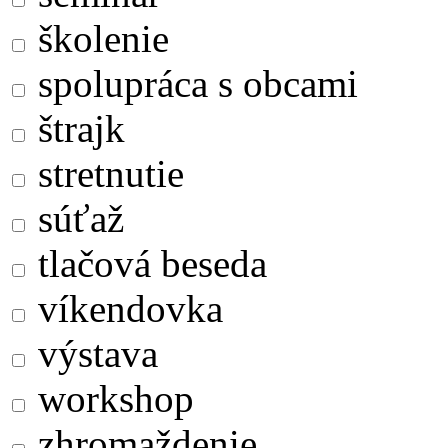
školenie
spolupráca s obcami
štrajk
stretnutie
súťaž
tlačová beseda
víkendovka
výstava
workshop
zhromaždenie