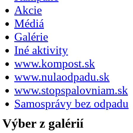
Akcie
Médiá
Galérie
Iné aktivity
www.kompost.sk
www.nulaodpadu.sk
www.stopspalovniam.sk
Samosprávy bez odpadu
Výber z galérií