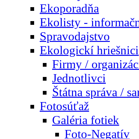
Ekoporadňa
Ekolisty - informač
Spravodajstvo
Ekologickí hriešnici
Firmy / organizác
Jednotlivci
Štátna správa / s
Fotosúťaž
Galéria fotiek
Foto-Negatív