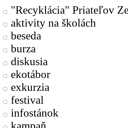
"Recyklácia" Priateľov Z
aktivity na školách
beseda
burza
diskusia
ekotábor
exkurzia
festival
infostánok
kampaň