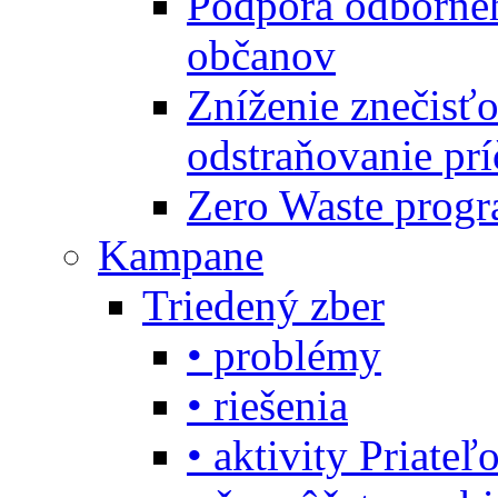
Podpora odbornéh
občanov
Zníženie znečisťo
odstraňovanie prí
Zero Waste progr
Kampane
Triedený zber
• problémy
• riešenia
• aktivity Priate