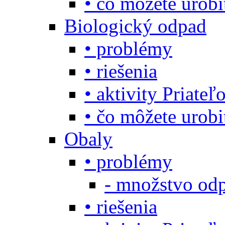
• čo môžete urob
Biologický odpad
• problémy
• riešenia
• aktivity Priate
• čo môžete urob
Obaly
• problémy
- množstvo odp
• riešenia