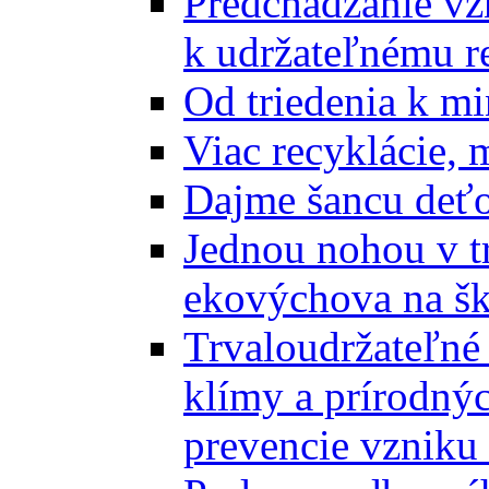
Predchádzanie vz
k udržateľnému r
Od triedenia k mi
Viac recyklácie, 
Dajme šancu deťo
Jednou nohou v tr
ekovýchova na š
Trvaloudržateľné 
klímy a prírodný
prevencie vzniku 