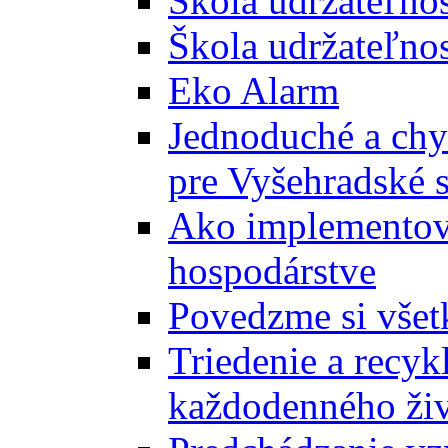
Škola udržateľno
Škola udržateľnos
Eko Alarm
Jednoduché a chyt
pre Vyšehradské 
Ako implementova
hospodárstve
Povedzme si všet
Triedenie a recyk
každodenného ži