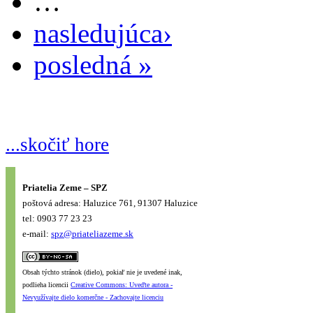
…
nasledujúca›
posledná »
...skočiť hore
Priatelia Zeme – SPZ
poštová adresa: Haluzice 761, 91307 Haluzice
tel: 0903 77 23 23
e-mail:
spz@priateliazeme.sk
Obsah týchto stránok (dielo), pokiaľ nie je uvedené inak,
podlieha licencii
Creative Commons: Uveďte autora -
Nevyužívajte dielo komerčne - Zachovajte licenciu