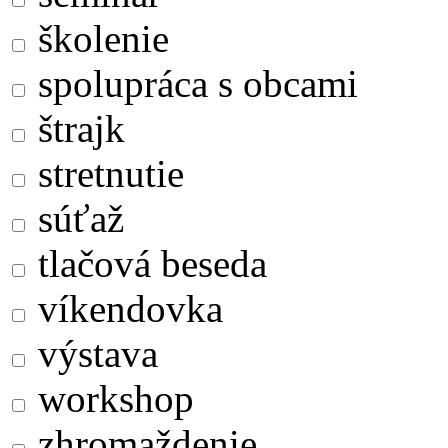
školenie
spolupráca s obcami
štrajk
stretnutie
súťaž
tlačová beseda
víkendovka
výstava
workshop
zhromaždenie