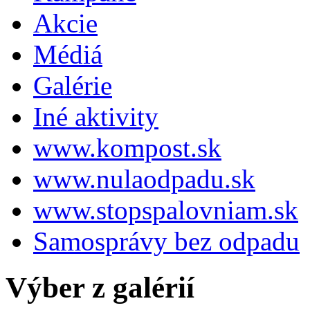
Akcie
Médiá
Galérie
Iné aktivity
www.kompost.sk
www.nulaodpadu.sk
www.stopspalovniam.sk
Samosprávy bez odpadu
Výber z galérií