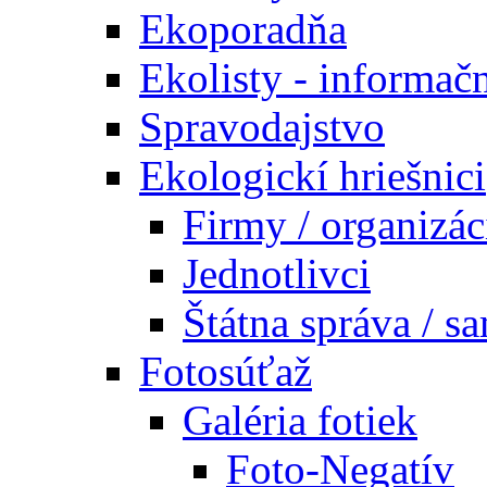
Ekoporadňa
Ekolisty - informač
Spravodajstvo
Ekologickí hriešnici
Firmy / organizác
Jednotlivci
Štátna správa / s
Fotosúťaž
Galéria fotiek
Foto-Negatív