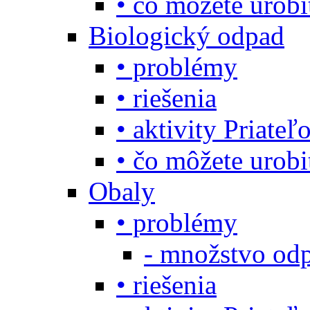
• čo môžete urob
Biologický odpad
• problémy
• riešenia
• aktivity Priate
• čo môžete urob
Obaly
• problémy
- množstvo odp
• riešenia