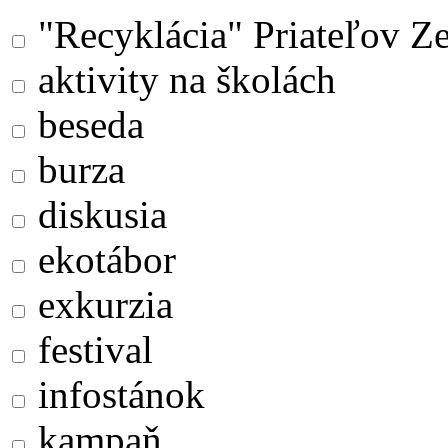
"Recyklácia" Priateľov Z
aktivity na školách
beseda
burza
diskusia
ekotábor
exkurzia
festival
infostánok
kampaň