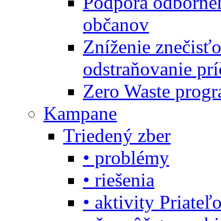
Podpora odbornéh
občanov
Zníženie znečisťo
odstraňovanie prí
Zero Waste progr
Kampane
Triedený zber
• problémy
• riešenia
• aktivity Priate