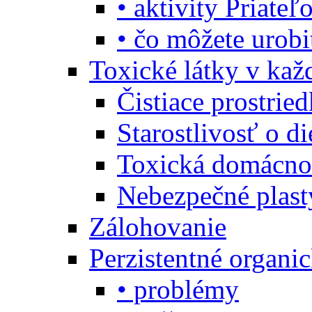
• aktivity Priate
• čo môžete urob
Toxické látky v ka
Čistiace prostrie
Starostlivosť o di
Toxická domácno
Nebezpečné plast
Zálohovanie
Perzistentné organi
• problémy