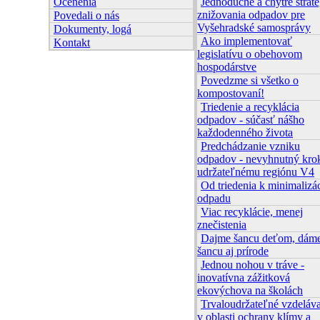
Ocenenia
Jednoduché a chytré straté
znižovania odpadov pre
Povedali o nás
Vyšehradské samosprávy
Dokumenty, logá
Ako implementovať
Kontakt
legislatívu o obehovom
hospodárstve
Povedzme si všetko o
kompostovaní!
Triedenie a recyklácia
odpadov - súčasť nášho
každodenného života
Predchádzanie vzniku
odpadov - nevyhnutný kro
udržateľnému regiónu V4
Od triedenia k minimalizác
odpadu
Viac recyklácie, menej
znečistenia
Dajme šancu deťom, dám
šancu aj prírode
Jednou nohou v tráve -
inovatívna zážitková
ekovýchova na školách
Trvaloudržateľné vzdeláv
v oblasti ochrany klímy a