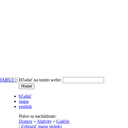
DARUJ >
Hľadať na tomto webe:
hľadať
mapa
english
Práve sa nachádzate:
Domov
»
Aktivity
»
Galérie
|
Zobraziť mapu stránky