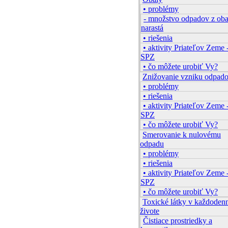
• problémy
- množstvo odpadov z ob
narastá
• riešenia
• aktivity Priateľov Zeme 
SPZ
• čo môžete urobiť Vy?
Znižovanie vzniku odpad
• problémy
• riešenia
• aktivity Priateľov Zeme 
SPZ
• čo môžete urobiť Vy?
Smerovanie k nulovému
odpadu
• problémy
• riešenia
• aktivity Priateľov Zeme 
SPZ
• čo môžete urobiť Vy?
Toxické látky v každode
živote
Čistiace prostriedky a