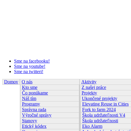
Sme na facebooku!
Sme na youtube!
Sme na twitteri!
Domov
O nás
Aktivity
Kto sme
Z našej práce
Čo ponúkame
Projekty
Náš tím
Ukončené projekty
Programy
Elevating Reuse in Cities
Správna rada
Fork to farm 2024
Výročné správy
Škola udržateľnosti V4
Stanovy
Škola udržateľnosti
Etický kódex
Eko Alarm