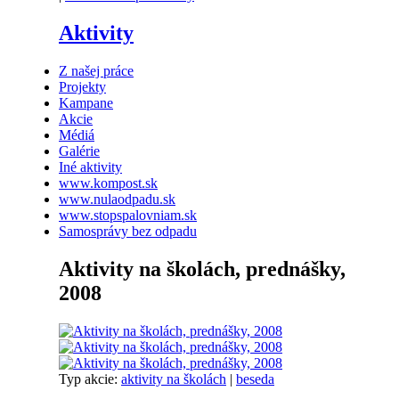
Aktivity
Z našej práce
Projekty
Kampane
Akcie
Médiá
Galérie
Iné aktivity
www.kompost.sk
www.nulaodpadu.sk
www.stopspalovniam.sk
Samosprávy bez odpadu
Aktivity na školách, prednášky,
2008
Typ akcie:
aktivity na školách
|
beseda