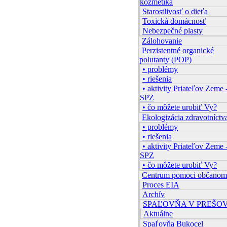
kozmetika
Starostlivosť o dieťa
Toxická domácnosť
Nebezpečné plasty
Zálohovanie
Perzistentné organické
polutanty (POP)
• problémy
• riešenia
• aktivity Priateľov Zeme 
SPZ
• čo môžete urobiť Vy?
Ekologizácia zdravotníctv
• problémy
• riešenia
• aktivity Priateľov Zeme 
SPZ
• čo môžete urobiť Vy?
Centrum pomoci občanom
Proces EIA
Archív
SPAĽOVŇA V PREŠO
Aktuálne
Spaľovňa Bukocel