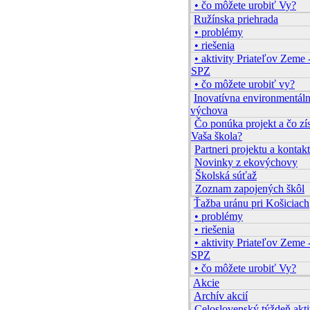
• čo môžete urobiť Vy?
Ružínska priehrada
• problémy
• riešenia
• aktivity Priateľov Zeme 
SPZ
• čo môžete urobiť vy?
Inovatívna environmentál
výchova
Čo ponúka projekt a čo zí
Vaša škola?
Partneri projektu a kontakt
Novinky z ekovýchovy
Školská súťaž
Zoznam zapojených škôl
Ťažba uránu pri Košiciach
• problémy
• riešenia
• aktivity Priateľov Zeme 
SPZ
• čo môžete urobiť Vy?
Akcie
Archív akcií
Celoslovenský týždeň akti