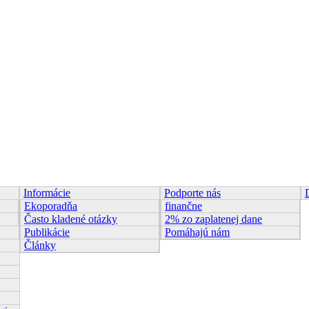
Informácie
Podporte nás
Ekoporadňa
finančne
Často kladené otázky
2% zo zaplatenej dane
Publikácie
Pomáhajú nám
Články