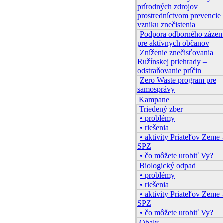
prírodných zdrojov
prostredníctvom prevencie
vzniku znečistenia
Podpora odborného zázem
pre aktívnych občanov
Zníženie znečisťovania
Ružínskej priehrady –
odstraňovanie príčin
Zero Waste program pre
samosprávy
Kampane
Triedený zber
• problémy
• riešenia
• aktivity Priateľov Zeme 
SPZ
• čo môžete urobiť Vy?
Biologický odpad
• problémy
• riešenia
• aktivity Priateľov Zeme 
SPZ
• čo môžete urobiť Vy?
Obaly