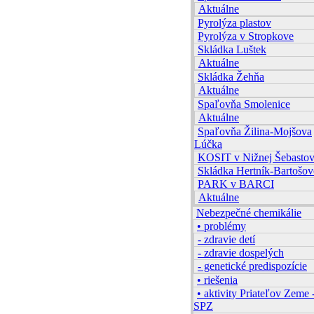
Aktuálne
Pyrolýza plastov
Pyrolýza v Stropkove
Skládka Luštek
Aktuálne
Skládka Žehňa
Aktuálne
Spaľovňa Smolenice
Aktuálne
Spaľovňa Žilina-Mojšova
Lúčka
KOSIT v Nižnej Šebastov
Skládka Hertník-Bartošov
PARK v BARCI
Aktuálne
Nebezpečné chemikálie
• problémy
- zdravie detí
- zdravie dospelých
- genetické predispozície
• riešenia
• aktivity Priateľov Zeme 
SPZ