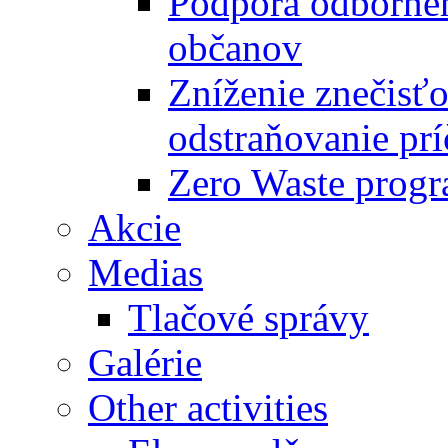
Podpora odbornéh
občanov
Zníženie znečisťo
odstraňovanie prí
Zero Waste progr
Akcie
Medias
Tlačové správy
Galérie
Other activities