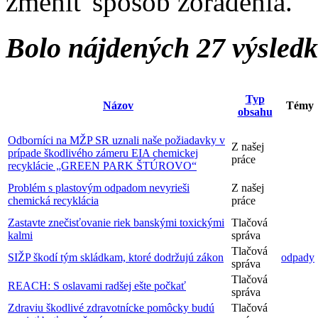
zmeniť spôsob zoradenia.
Bolo nájdených 27 výsled
Typ
Názov
Témy
obsahu
Odborníci na MŽP SR uznali naše požiadavky v
Z našej
prípade škodlivého zámeru EIA chemickej
práce
recyklácie „GREEN PARK ŠTÚROVO“
Problém s plastovým odpadom nevyrieši
Z našej
chemická recyklácia
práce
Zastavte znečisťovanie riek banskými toxickými
Tlačová
kalmi
správa
Tlačová
SIŽP škodí tým skládkam, ktoré dodržujú zákon
odpady
správa
Tlačová
REACH: S oslavami radšej ešte počkať
správa
Zdraviu škodlivé zdravotnícke pomôcky budú
Tlačová