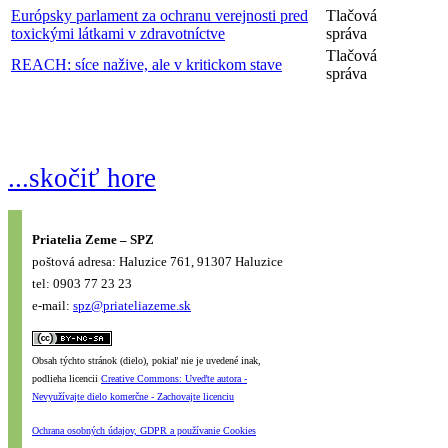
Európsky parlament za ochranu verejnosti pred
Tlačová
toxickými látkami v zdravotníctve
správa
Tlačová
REACH: síce nažive, ale v kritickom stave
správa
...skočiť hore
Priatelia Zeme – SPZ
poštová adresa: Haluzice 761, 91307 Haluzice
tel: 0903 77 23 23
e-mail:
spz@priateliazeme.sk
Obsah týchto stránok (dielo), pokiaľ nie je uvedené inak,
podlieha licencii
Creative Commons: Uveďte autora -
Nevyužívajte dielo komerčne - Zachovajte licenciu
Ochrana osobných údajov, GDPR a používanie Cookies