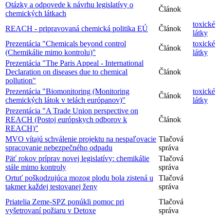
Otázky a odpovede k návrhu legislatívy o
Článok
chemických látkach
toxické
REACH - pripravovaná chemická politika EÚ
Článok
látky
Prezentácia "Chemicals beyond control
toxické
Článok
(Chemikálie mimo kontrolu)"
látky
Prezentácia "The Paris Appeal - International
Declaration on diseases due to chemical
Článok
pollution"
Prezentácia "Biomonitoring (Monitoring
toxické
Článok
chemických látok v telách európanov)"
látky
Prezentácia "A Trade Union perspective on
REACH (Postoj európskych odborov k
Článok
REACH)"
MVO vítajú schválenie projektu na nespaľovacie
Tlačová
spracovanie nebezpečného odpadu
správa
Päť rokov príprav novej legislatívy: chemikálie
Tlačová
stále mimo kontroly
správa
Ortuť poškodzujúca mozog plodu bola zistená u
Tlačová
takmer každej testovanej ženy
správa
Priatelia Zeme-SPZ ponúkli pomoc pri
Tlačová
vyšetrovaní požiaru v Detoxe
správa