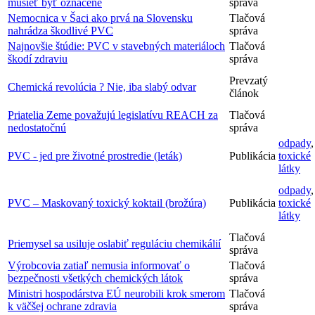
musieť byť označené
správa
Nemocnica v Šaci ako prvá na Slovensku
Tlačová
nahrádza škodlivé PVC
správa
Najnovšie štúdie: PVC v stavebných materiáloch
Tlačová
škodí zdraviu
správa
Prevzatý
Chemická revolúcia ? Nie, iba slabý odvar
článok
Priatelia Zeme považujú legislatívu REACH za
Tlačová
nedostatočnú
správa
odpady
,
PVC - jed pre životné prostredie (leták)
Publikácia
toxické
látky
odpady
,
PVC – Maskovaný toxický koktail (brožúra)
Publikácia
toxické
látky
Tlačová
Priemysel sa usiluje oslabiť reguláciu chemikálií
správa
Výrobcovia zatiaľ nemusia informovať o
Tlačová
bezpečnosti všetkých chemických látok
správa
Ministri hospodárstva EÚ neurobili krok smerom
Tlačová
k väčšej ochrane zdravia
správa