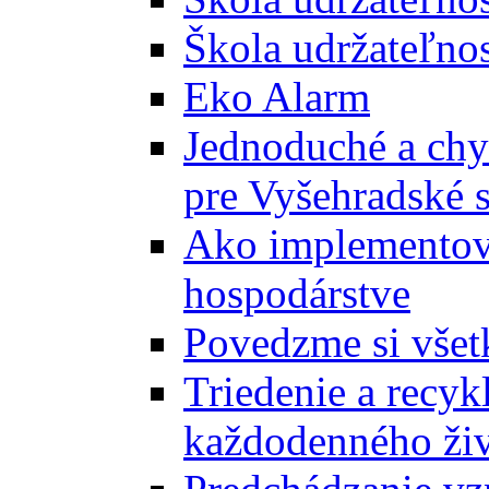
Škola udržateľnos
Eko Alarm
Jednoduché a chyt
pre Vyšehradské 
Ako implementova
hospodárstve
Povedzme si všet
Triedenie a recyk
každodenného ži