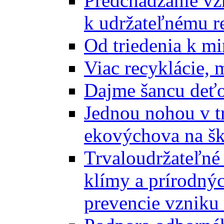
Predchádzanie vz
k udržateľnému r
Od triedenia k mi
Viac recyklácie, 
Dajme šancu deťo
Jednou nohou v tr
ekovýchova na š
Trvaloudržateľné 
klímy a prírodný
prevencie vzniku 