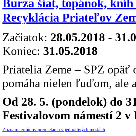
Burza šiat, topánok, kníh
Recyklácia Priateľov Ze
Začiatok:
28.05.2018
-
31.
Koniec:
31.05.2018
Priatelia Zeme – SPZ opäť 
pomáha nielen ľuďom, ale a
Od 28. 5. (pondelok) do 31
Festivalovom námestí 2 v 
Zoznam termínov premietania v jednotlivých mestách