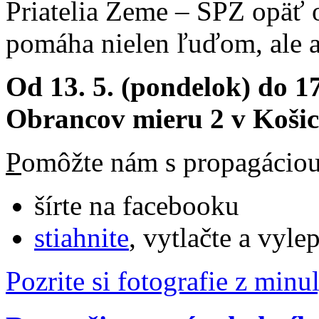
Priatelia Zeme – SPZ opäť 
pomáha nielen ľuďom, ale a
Od 13. 5. (pondelok) do 17.
Obrancov mieru 2
v Košic
P
omôžte nám s propagácio
šírte na facebooku
stiahnite
, vytlačte a vyle
Pozrite si fotografie z min