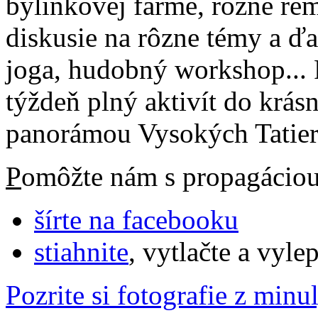
bylinkovej farme, rôzne re
diskusie na rôzne témy a ďal
joga, hudobný workshop... P
týždeň plný aktivít do krás
panorámou Vysokých Tatier
P
omôžte nám s propagácio
šírte na facebooku
stiahnite
, vytlačte a vyle
Pozrite si fotografie z min