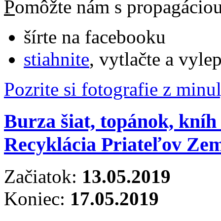
P
omôžte nám s propagácio
šírte na facebooku
stiahnite
, vytlačte a vyle
Pozrite si fotografie z min
Burza šiat, topánok, kníh
Recyklácia Priateľov Ze
Začiatok:
13.05.2019
Koniec:
17.05.2019