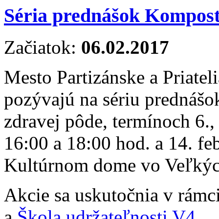
Séria prednášok Komposto
Začiatok:
06.02.2017
Mesto Partizánske a Priate
pozývajú na sériu predná
zdravej pôde, termínoch 6., 
16:00 a 18:00 hod. a 14. fe
Kultúrnom dome vo Veľkých 
Akcie sa uskutočnia v rámc
a
Škola udržateľnosti V4
.