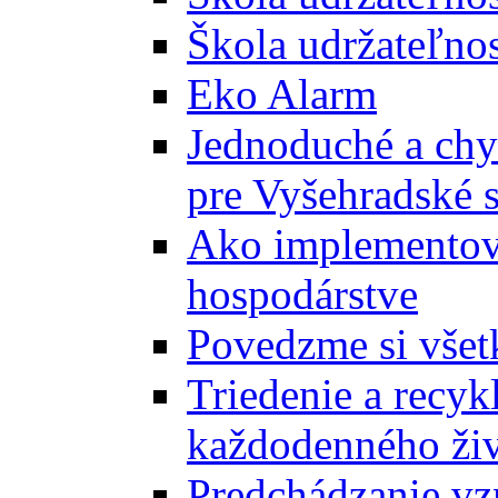
Škola udržateľnos
Eko Alarm
Jednoduché a chyt
pre Vyšehradské 
Ako implementova
hospodárstve
Povedzme si všet
Triedenie a recyk
každodenného ži
Predchádzanie vz