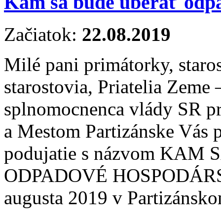
Kam sa bude uberať odp
Začiatok:
22.08.2019
Milé pani primátorky, staros
starostovia, Priatelia Zem
splnomocnenca vlády SR pre
a Mestom Partizánske Vás 
podujatie s názvom KA
ODPADOVÉ HOSPODÁRSTVO,
augusta 2019 v Partizánsko