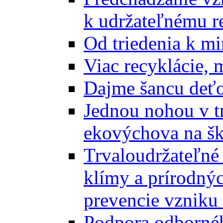
k udržateľnému r
Od triedenia k mi
Viac recyklácie, 
Dajme šancu deťo
Jednou nohou v tr
ekovýchova na š
Trvaloudržateľné 
klímy a prírodný
prevencie vzniku 
Podpora odbornéh