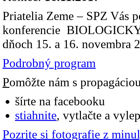
Priatelia Zeme – SPZ Vás p
konferencie BIOLOGIC
dňoch 15. a 16. novembra 2
Podrobný program
P
omôžte nám s propagácio
šírte na facebooku
stiahnite
, vytlačte a vyle
Pozrite si fotografie z min