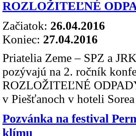
ROZLOŽITEĽNÉ ODP
Začiatok:
26.04.2016
Koniec:
27.04.2016
Priatelia Zeme – SPZ a JRK
pozývajú na 2. ročník ko
ROZLOŽITEĽNÉ ODPADY v d
v Piešťanoch v hoteli Sorea
Pozvánka na festival Per
klímu