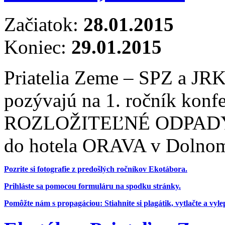
Začiatok:
28.01.2015
Koniec:
29.01.2015
Priatelia Zeme – SPZ a JRK
pozývajú na 1. ročník ko
ROZLOŽITEĽNÉ ODPADY v 
do hotela ORAVA v Dolno
Pozrite si fotografie z predošlých ročníkov Ekotábora.
Prihláste sa pomocou formuláru na spodku stránky.
Pomôžte nám s propagáciou: Stiahnite si plagátik, vytlačte a vyl