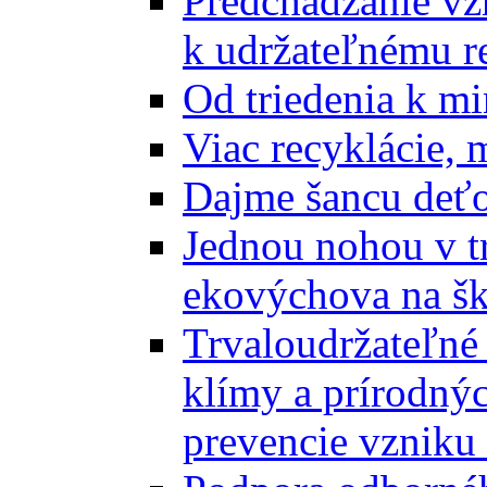
Predchádzanie vz
k udržateľnému r
Od triedenia k mi
Viac recyklácie, 
Dajme šancu deťo
Jednou nohou v tr
ekovýchova na š
Trvaloudržateľné 
klímy a prírodný
prevencie vzniku 