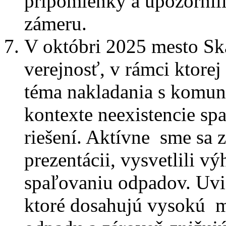
pripomienky a upozornili
zámeru.
V októbri 2025 mesto Ska
verejnosť, v rámci ktorej 
téma nakladania s komun
kontexte neexistencie sp
riešení. Aktívne sme sa z
prezentácii, vysvetlili v
spaľovaniu odpadov. Uvi
ktoré dosahujú vysokú m