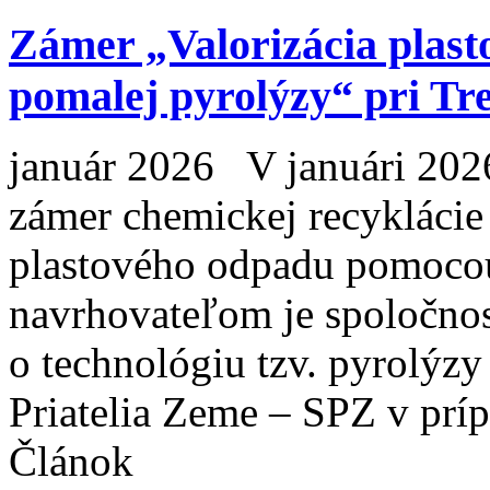
Zámer „Valorizácia plas
pomalej pyrolýzy“ pri Tr
január 2026 V januári 2026
zámer chemickej recyklácie
plastového odpadu pomocou
navrhovateľom je spoločnosť 
o technológiu tzv. pyrolýz
Priatelia Zeme – SPZ v prí
Článok