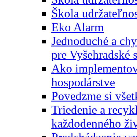
Škola udržateľnos
Eko Alarm
Jednoduché a chyt
pre Vyšehradské 
Ako implementova
hospodárstve
Povedzme si všet
Triedenie a recyk
každodenného ži