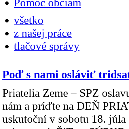
Pomoc obciam
všetko
z našej práce
tlačové správy
Poď s nami osláviť trids
Priatelia Zeme – SPZ oslavu
nám a príďte na DEŇ PRI
uskutoční v sobotu 18. júl