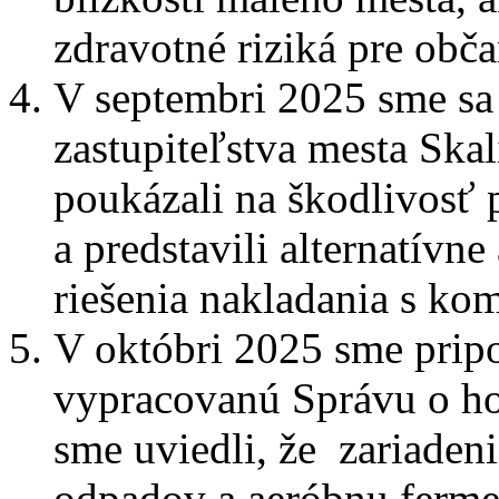
zdravotné riziká pre obč
V septembri 2025 sme sa
zastupiteľstva mesta Skal
poukázali na škodlivosť
a predstavili alternatívn
riešenia nakladania s 
V októbri 2025 sme prip
vypracovanú Správu o ho
sme uviedli, že zariaden
odpadov a aeróbnu ferme