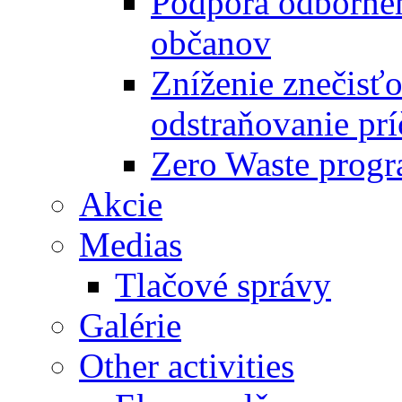
Podpora odbornéh
občanov
Zníženie znečisťo
odstraňovanie prí
Zero Waste progr
Akcie
Medias
Tlačové správy
Galérie
Other activities