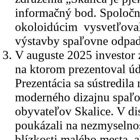
informačný bod. Spoločn
okoloidúcim vysvetľoval
výstavby spaľovne odpad
V auguste 2025 investor z
na ktorom prezentoval ú
Prezentácia sa sústredila
moderného dizajnu spaľo
obyvateľov Skalice. V dis
poukázali na nezmyselno
blízkosti malého mesta, 