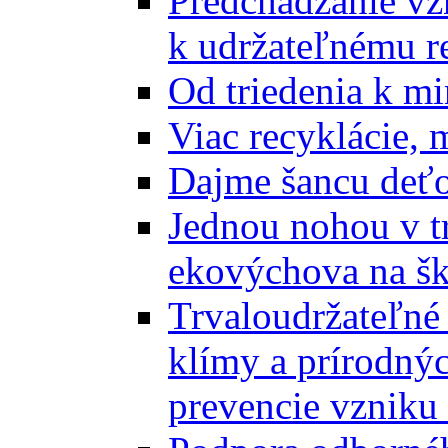
Predchádzanie vz
k udržateľnému r
Od triedenia k mi
Viac recyklácie, 
Dajme šancu deťo
Jednou nohou v tr
ekovýchova na š
Trvaloudržateľné 
klímy a prírodný
prevencie vzniku 