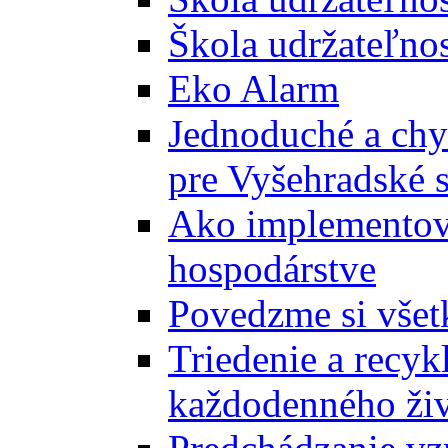
Škola udržateľnos
Eko Alarm
Jednoduché a chyt
pre Vyšehradské 
Ako implementova
hospodárstve
Povedzme si všet
Triedenie a recyk
každodenného ži