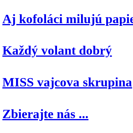
Aj kofoláci milujú papi
Každý volant dobrý
MISS vajcova skrupina
Zbierajte nás ...