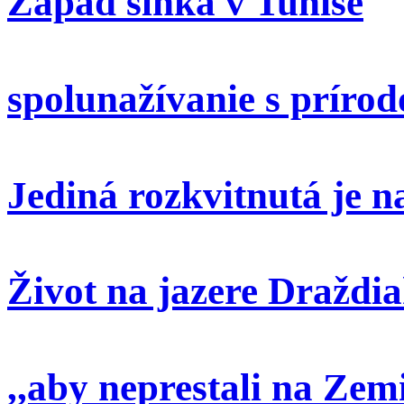
Západ slnka v Tunise
spolunažívanie s príro
Jediná rozkvitnutá je 
Život na jazere Draždi
,,aby neprestali na Zem