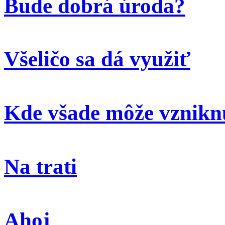
Bude dobrá úroda?
Všeličo sa dá využiť
Kde všade môže vzniknú
Na trati
Ahoj