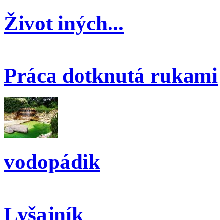
Život iných...
Práca dotknutá rukami
vodopádik
Lyšajník