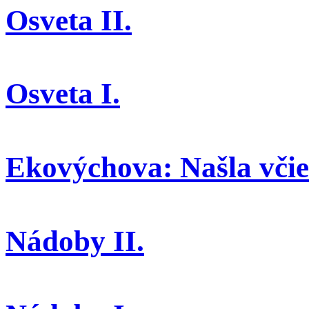
Osveta II.
Osveta I.
Ekovýchova: Našla včiel
Nádoby II.