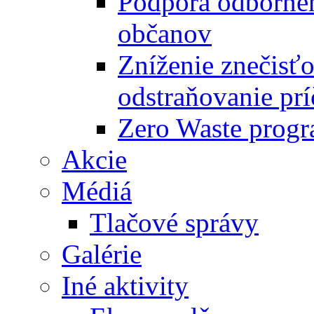
Podpora odbornéh
občanov
Zníženie znečisťo
odstraňovanie prí
Zero Waste progr
Akcie
Médiá
Tlačové správy
Galérie
Iné aktivity