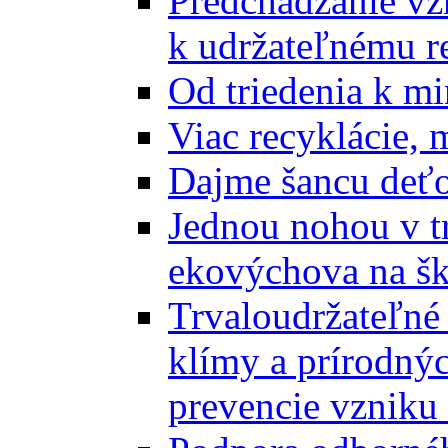
Predchádzanie vz
k udržateľnému r
Od triedenia k mi
Viac recyklácie, 
Dajme šancu deťo
Jednou nohou v tr
ekovýchova na š
Trvaloudržateľné 
klímy a prírodný
prevencie vzniku 