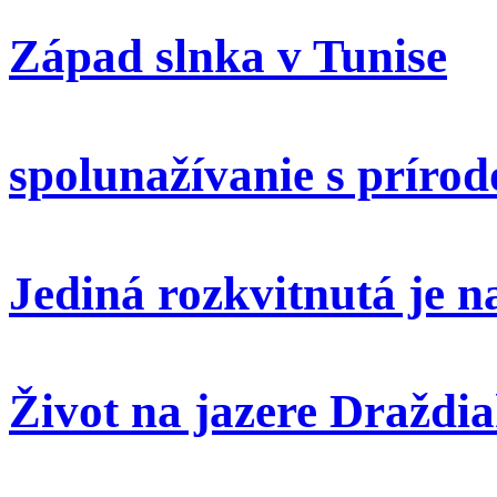
Západ slnka v Tunise
spolunažívanie s príro
Jediná rozkvitnutá je 
Život na jazere Draždi