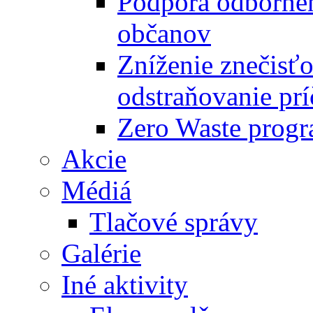
Podpora odbornéh
občanov
Zníženie znečisťo
odstraňovanie prí
Zero Waste progr
Akcie
Médiá
Tlačové správy
Galérie
Iné aktivity