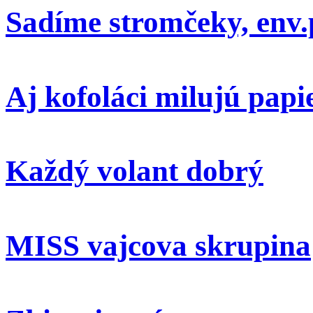
Sadíme stromčeky, env.
Aj kofoláci milujú papi
Každý volant dobrý
MISS vajcova skrupina