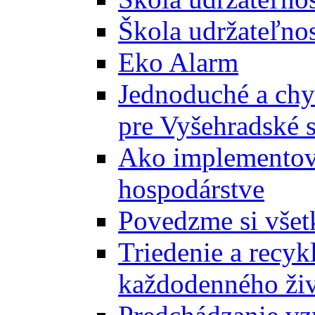
Škola udržateľnos
Eko Alarm
Jednoduché a chyt
pre Vyšehradské 
Ako implementova
hospodárstve
Povedzme si všet
Triedenie a recyk
každodenného ži