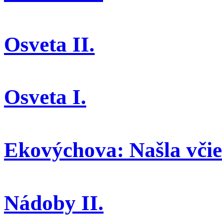
Osveta II.
Osveta I.
Ekovýchova: Našla včiel
Nádoby II.