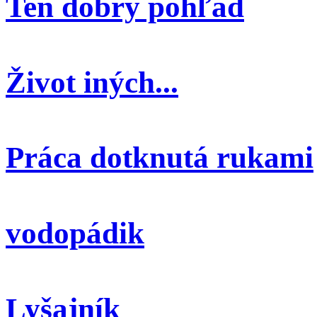
Ten dobrý pohľad
Život iných...
Práca dotknutá rukami
vodopádik
Lyšajník