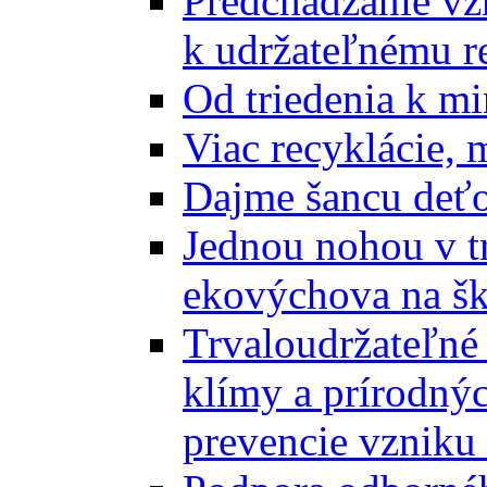
Predchádzanie vz
k udržateľnému r
Od triedenia k mi
Viac recyklácie, 
Dajme šancu deťo
Jednou nohou v tr
ekovýchova na š
Trvaloudržateľné 
klímy a prírodný
prevencie vzniku 