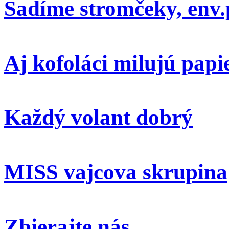
Sadíme stromčeky, env.
Aj kofoláci milujú papi
Každý volant dobrý
MISS vajcova skrupina
Zbierajte nás ...