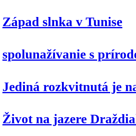
Západ slnka v Tunise
spolunažívanie s príro
Jediná rozkvitnutá je 
Život na jazere Draždi