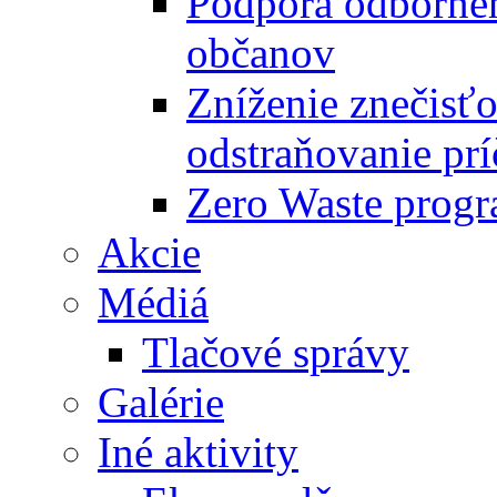
Podpora odbornéh
občanov
Zníženie znečisťo
odstraňovanie prí
Zero Waste progr
Akcie
Médiá
Tlačové správy
Galérie
Iné aktivity