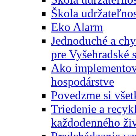
Škola udržateľnos
Eko Alarm
Jednoduché a chyt
pre Vyšehradské 
Ako implementova
hospodárstve
Povedzme si všet
Triedenie a recyk
každodenného ži