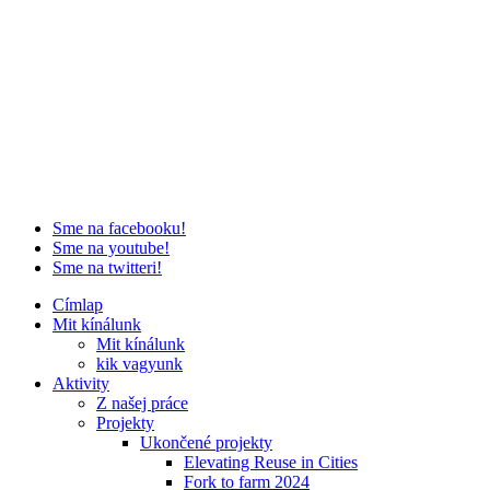
Sme na facebooku!
Sme na youtube!
Sme na twitteri!
Címlap
Mit kínálunk
Mit kínálunk
kik vagyunk
Aktivity
Z našej práce
Projekty
Ukončené projekty
Elevating Reuse in Cities
Fork to farm 2024