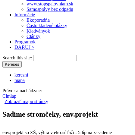
www.stopspalovniam.sk
Samosprávy bez odpadu
Informácie
Ekoporadňa
Často kladené otázky
Kiadványok
Články
Programok
DARUJ >
Search this site:
keresni
mapa
Práve sa nachádzate:
Címlap
|
Zobraziť mapu stránky
Sadíme stromčeky, env.projekt
env.projekt so ZŠ, výhra v eko-súťaži - 5 líp na zasadenie