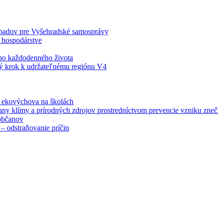
odpadov pre Vyšehradské samosprávy
 hospodárstve
šho každodenného života
ý krok k udržateľnému regiónu V4
á ekovýchova na školách
any klímy a prírodných zdrojov prostredníctvom prevencie vzniku zneči
občanov
– odstraňovanie príčin