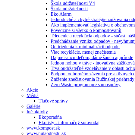
Škola udržateľnosti V4
Škola udržateľnosti
Eko Alarm
Jednoduché a chytré stratégie znižovania 
Ako implementovať legislatívu o obehovom
Povedzme si všetko o kompostovaní!
Triedenie a recyklácia odpadov - súčasť ná
Predchádzanie vzniku odpadov - nevyhnutn
Od triedenia k minimalizácii odpadu
Viac recyklácie, menej znečistenia
Dajme šancu deťom, dáme šancu aj prírode
Jednou nohou v tráve - inovatívna zážitkov
Trvaloudržateľné vzdelávanie v oblasti ochr
Podpora odborného zázemia pre aktívnych 
Zníženie znečisťovania Ružínskej priehrady 
Zero Waste program pre samosprávy
Akcie
Médiá
Tlačové správy
Galérie
Iné aktivity
Ekoporadňa
Ekolisty - informačný spravodaj
www.kompost.sk
www.nulaodpadu.sk