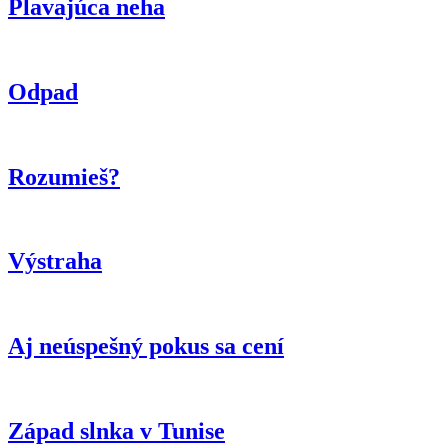
Plavajúca neha
Odpad
Rozumieš?
Výstraha
Aj neúspešný pokus sa cení
Západ slnka v Tunise