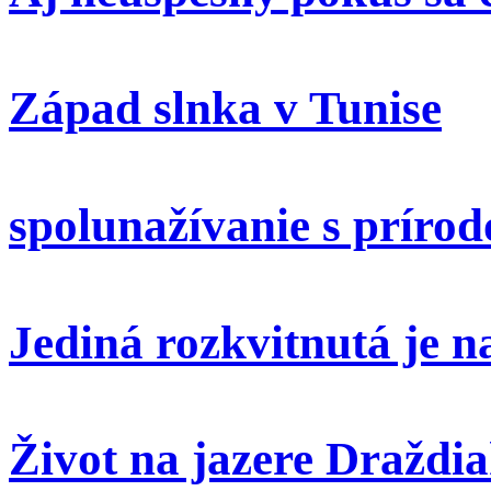
Západ slnka v Tunise
spolunažívanie s príro
Jediná rozkvitnutá je 
Život na jazere Draždi