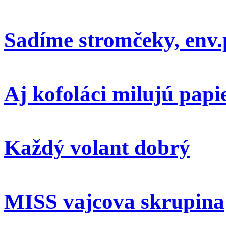
Sadíme stromčeky, env.
Aj kofoláci milujú papi
Každý volant dobrý
MISS vajcova skrupina