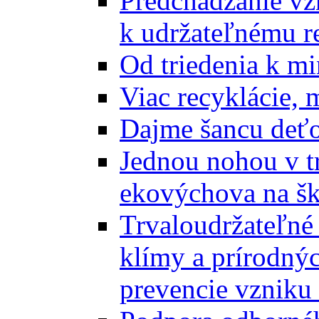
Predchádzanie vz
k udržateľnému r
Od triedenia k mi
Viac recyklácie, 
Dajme šancu deťo
Jednou nohou v tr
ekovýchova na š
Trvaloudržateľné 
klímy a prírodný
prevencie vzniku 