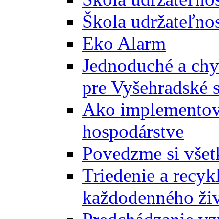
Škola udržateľnos
Eko Alarm
Jednoduché a chyt
pre Vyšehradské 
Ako implementova
hospodárstve
Povedzme si všet
Triedenie a recyk
každodenného ži