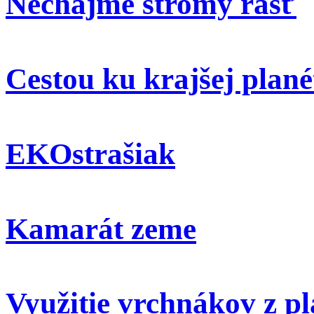
Nechajme stromy rásť
Cestou ku krajšej plané
EKOstrašiak
Kamarát zeme
Využitie vrchnákov z pl