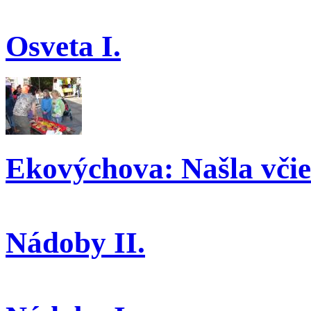
Osveta I.
Ekovýchova: Našla včiel
Nádoby II.