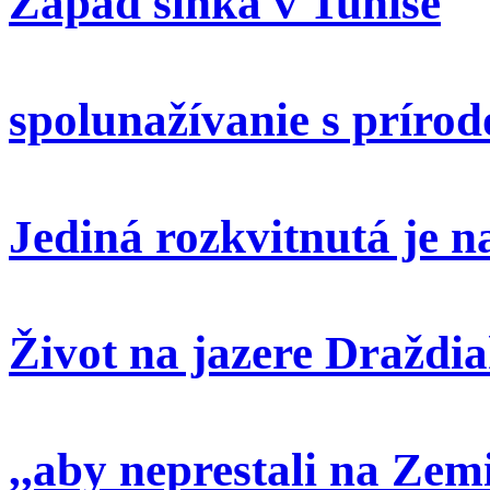
Západ slnka v Tunise
spolunažívanie s príro
Jediná rozkvitnutá je 
Život na jazere Draždi
,,aby neprestali na Zem