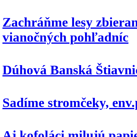
Zachráňme lesy zbieran
vianočných pohľadníc
Dúhová Banská Štiavni
Sadíme stromčeky, env.
Aj kofoláci milujú papi