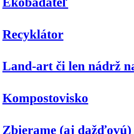
Ekobádateľ
Recyklátor
Land-art či len nádrž 
Kompostovisko
Zbierame (aj dažďovú)