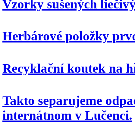
Vzorky sušených liečivý
Herbárové položky prvo
Recyklační koutek na h
Takto separujeme odpa
internátnom v Lučenci.