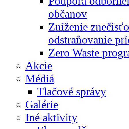
Podpora odbornéh
občanov
Zníženie znečisťo
odstraňovanie prí
Zero Waste progr
Akcie
Médiá
Tlačové správy
Galérie
Iné aktivity