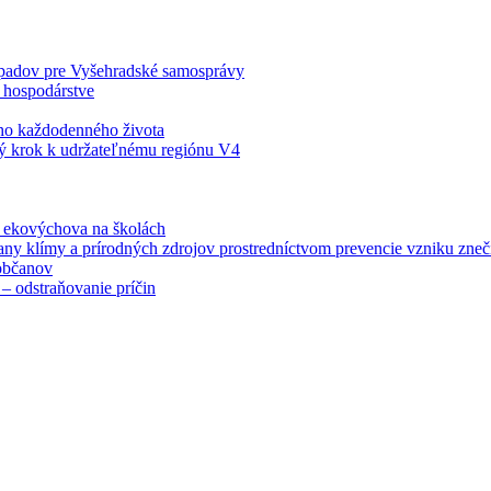
odpadov pre Vyšehradské samosprávy
 hospodárstve
šho každodenného života
ý krok k udržateľnému regiónu V4
á ekovýchova na školách
any klímy a prírodných zdrojov prostredníctvom prevencie vzniku zneči
občanov
– odstraňovanie príčin