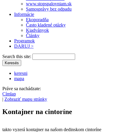
www.stopspalovniam.sk
Samosprávy bez odpadu
Informácie
Ekoporadňa
Často kladené otázky
Kiadványok
Články
Programok
DARUJ >
Search this site:
keresni
mapa
Práve sa nachádzate:
Címlap
|
Zobraziť mapu stránky
Kontajner na cintoríne
takto vyzerá kontajner na našom dedinskom cintoríne