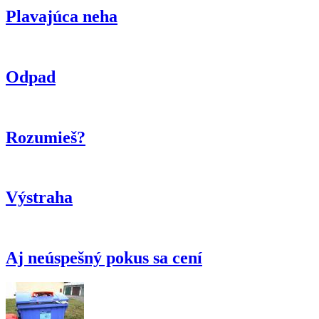
Plavajúca neha
Odpad
Rozumieš?
Výstraha
Aj neúspešný pokus sa cení