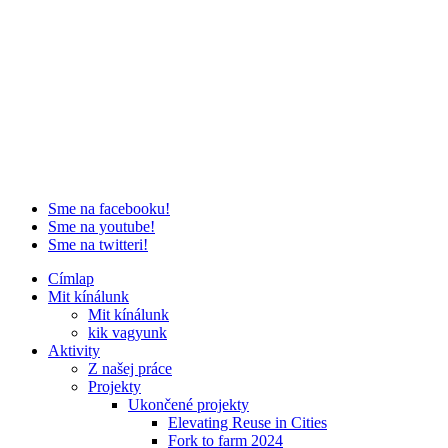
Sme na facebooku!
Sme na youtube!
Sme na twitteri!
Címlap
Mit kínálunk
Mit kínálunk
kik vagyunk
Aktivity
Z našej práce
Projekty
Ukončené projekty
Elevating Reuse in Cities
Fork to farm 2024