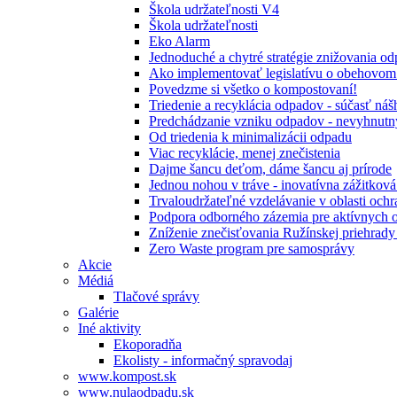
Škola udržateľnosti V4
Škola udržateľnosti
Eko Alarm
Jednoduché a chytré stratégie znižovania 
Ako implementovať legislatívu o obehovom
Povedzme si všetko o kompostovaní!
Triedenie a recyklácia odpadov - súčasť ná
Predchádzanie vzniku odpadov - nevyhnutn
Od triedenia k minimalizácii odpadu
Viac recyklácie, menej znečistenia
Dajme šancu deťom, dáme šancu aj prírode
Jednou nohou v tráve - inovatívna zážitkov
Trvaloudržateľné vzdelávanie v oblasti ochr
Podpora odborného zázemia pre aktívnych 
Zníženie znečisťovania Ružínskej priehrady 
Zero Waste program pre samosprávy
Akcie
Médiá
Tlačové správy
Galérie
Iné aktivity
Ekoporadňa
Ekolisty - informačný spravodaj
www.kompost.sk
www.nulaodpadu.sk