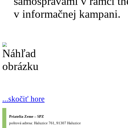
samosprávami v rámci th
v informačnej kampani.
...skočiť hore
Priatelia Zeme – SPZ
poštová adresa: Haluzice 761, 91307 Haluzice