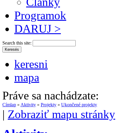
Články
Programok
DARUJ >
Search this site:
keresni
mapa
Práve sa nachádzate:
Címlap
»
Aktivity
»
Projekty
»
Ukončené projekty
|
Zobraziť mapu stránky