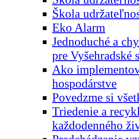
Škola udržateľnos
Eko Alarm
Jednoduché a chyt
pre Vyšehradské 
Ako implementova
hospodárstve
Povedzme si všet
Triedenie a recyk
každodenného ži