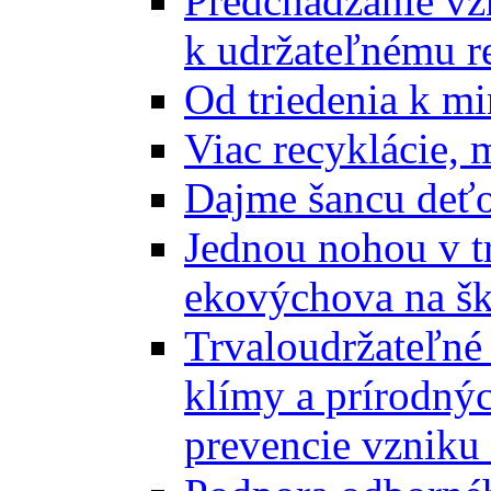
Predchádzanie vz
k udržateľnému r
Od triedenia k mi
Viac recyklácie, 
Dajme šancu deťo
Jednou nohou v tr
ekovýchova na š
Trvaloudržateľné 
klímy a prírodný
prevencie vzniku 