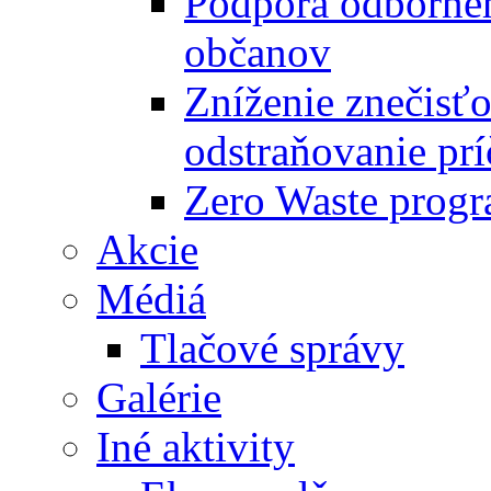
Podpora odbornéh
občanov
Zníženie znečisťo
odstraňovanie prí
Zero Waste progr
Akcie
Médiá
Tlačové správy
Galérie
Iné aktivity