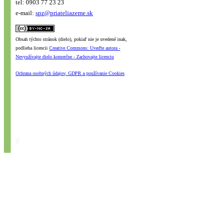
tel: 0903 77 23 23
e-mail:
spz@priateliazeme.sk
Obsah týchto stránok (dielo), pokiaľ nie je uvedené inak,
podlieha licencii
Creative Commons: Uveďte autora -
Nevyužívajte dielo komerčne - Zachovajte licenciu
Ochrana osobných údajov, GDPR a používanie Cookies
#