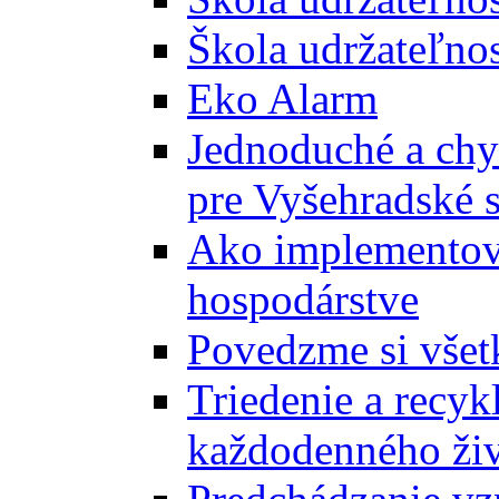
Škola udržateľnos
Eko Alarm
Jednoduché a chyt
pre Vyšehradské 
Ako implementova
hospodárstve
Povedzme si všet
Triedenie a recyk
každodenného ži