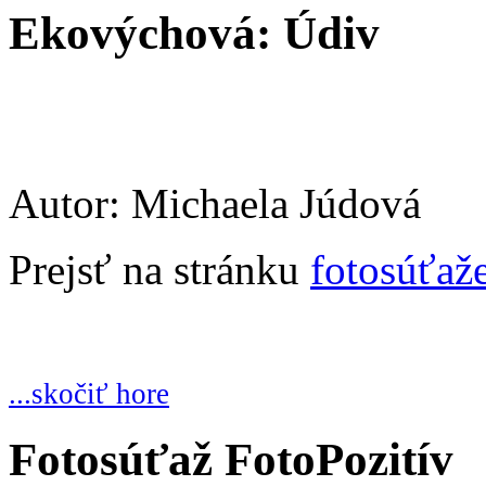
Ekovýchová: Údiv
Autor: Michaela Júdová
Prejsť na stránku
fotosúťaž
...skočiť hore
Fotosúťaž FotoPozitív