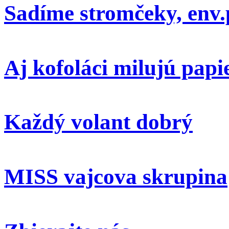
Sadíme stromčeky, env.
Aj kofoláci milujú papi
Každý volant dobrý
MISS vajcova skrupina