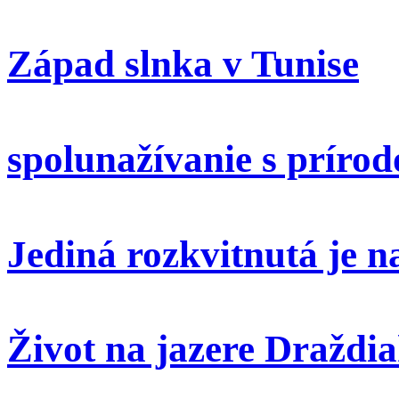
Západ slnka v Tunise
spolunažívanie s príro
Jediná rozkvitnutá je 
Život na jazere Draždi