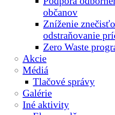
Podpora odbornéh
občanov
Zníženie znečisťo
odstraňovanie prí
Zero Waste progr
Akcie
Médiá
Tlačové správy
Galérie
Iné aktivity