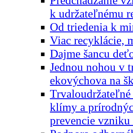
Predchádzanie vz
k udržateľnému r
Od triedenia k mi
Viac recyklácie, 
Dajme šancu deťo
Jednou nohou v tr
ekovýchova na š
Trvaloudržateľné 
klímy a prírodný
prevencie vzniku 