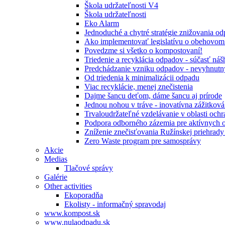
Škola udržateľnosti V4
Škola udržateľnosti
Eko Alarm
Jednoduché a chytré stratégie znižovania 
Ako implementovať legislatívu o obehovom
Povedzme si všetko o kompostovaní!
Triedenie a recyklácia odpadov - súčasť ná
Predchádzanie vzniku odpadov - nevyhnutn
Od triedenia k minimalizácii odpadu
Viac recyklácie, menej znečistenia
Dajme šancu deťom, dáme šancu aj prírode
Jednou nohou v tráve - inovatívna zážitkov
Trvaloudržateľné vzdelávanie v oblasti ochr
Podpora odborného zázemia pre aktívnych 
Zníženie znečisťovania Ružínskej priehrady 
Zero Waste program pre samosprávy
Akcie
Medias
Tlačové správy
Galérie
Other activities
Ekoporadňa
Ekolisty - informačný spravodaj
www.kompost.sk
www.nulaodpadu.sk