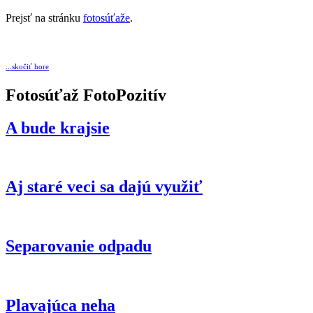
Prejsť na stránku
fotosúťaže
.
...skočiť hore
Fotosúťaž FotoPozitív
A bude krajsie
Aj staré veci sa dajú využiť
Separovanie odpadu
Plavajúca neha