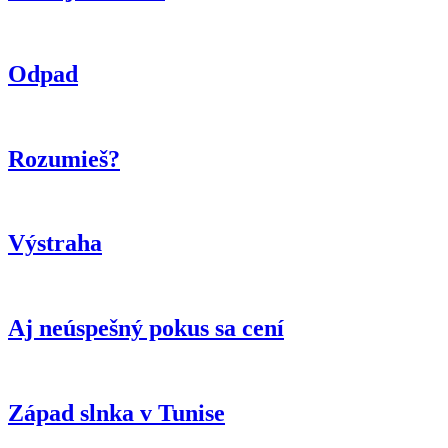
Odpad
Rozumieš?
Výstraha
Aj neúspešný pokus sa cení
Západ slnka v Tunise