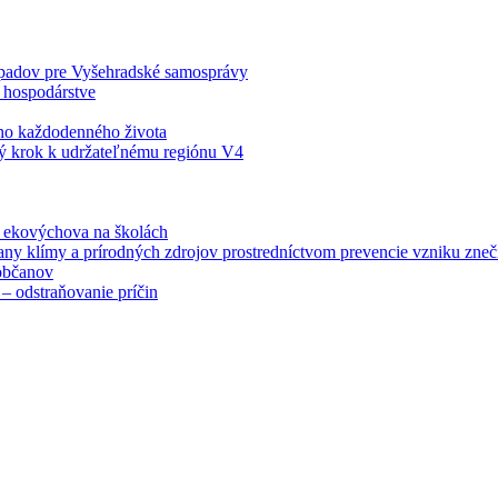
odpadov pre Vyšehradské samosprávy
 hospodárstve
šho každodenného života
ý krok k udržateľnému regiónu V4
á ekovýchova na školách
any klímy a prírodných zdrojov prostredníctvom prevencie vzniku zneči
občanov
– odstraňovanie príčin