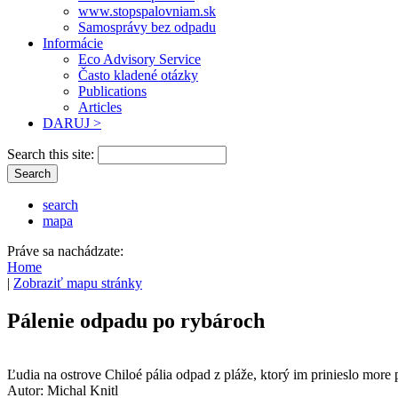
www.stopspalovniam.sk
Samosprávy bez odpadu
Informácie
Eco Advisory Service
Často kladené otázky
Publications
Articles
DARUJ >
Search this site:
search
mapa
Práve sa nachádzate:
Home
|
Zobraziť mapu stránky
Pálenie odpadu po rybároch
Ľudia na ostrove Chiloé pália odpad z pláže, ktorý im prinieslo mor
Autor: Michal Knitl