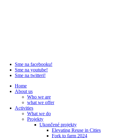
Sme na facebooku!
Sme na youtube!
Sme na twitteri!
Home
About us
Who we are
what we offer
Activities
What we do
Projekty
Ukončené projekty
Elevating Reuse in Cities
Fork to farm 2024