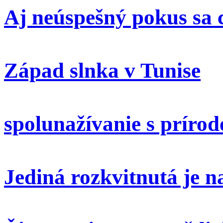
Aj neúspešný pokus sa 
Západ slnka v Tunise
spolunažívanie s príro
Jediná rozkvitnutá je 