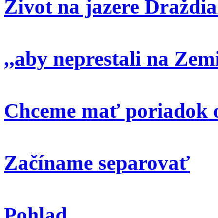
Život na jazere Draždi
,,aby neprestali na Zem
Chceme mať poriadok o
Začíname separovať
Pohlad