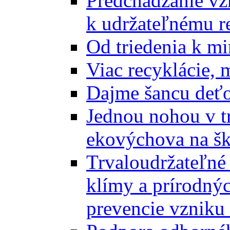
Predchádzanie vz
k udržateľnému r
Od triedenia k mi
Viac recyklácie, 
Dajme šancu deťo
Jednou nohou v tr
ekovýchova na š
Trvaloudržateľné 
klímy a prírodný
prevencie vzniku 