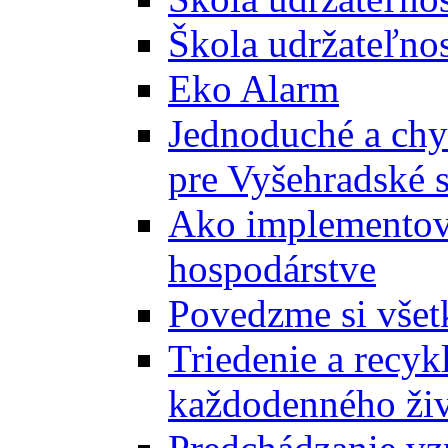
Škola udržateľnos
Eko Alarm
Jednoduché a chyt
pre Vyšehradské 
Ako implementova
hospodárstve
Povedzme si všet
Triedenie a recyk
každodenného ži