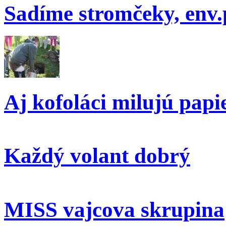
Sadíme stromčeky, env.
Aj kofoláci milujú papi
Každý volant dobrý
MISS vajcova skrupina