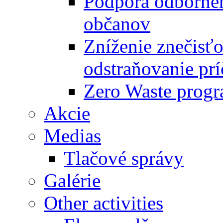
Podpora odbornéh
občanov
Zníženie znečisťo
odstraňovanie prí
Zero Waste progr
Akcie
Medias
Tlačové správy
Galérie
Other activities