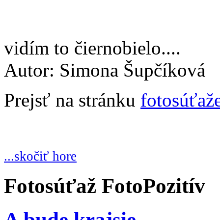
vidím to čiernobielo....
Autor: Simona Šupčíková
Prejsť na stránku
fotosúťaž
...skočiť hore
Fotosúťaž FotoPozitív
A bude krajsie