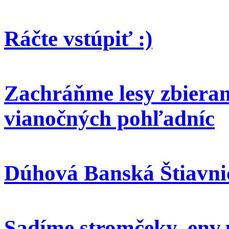
Ráčte vstúpiť :)
Zachráňme lesy zbieran
vianočných pohľadníc
Dúhová Banská Štiavni
Sadíme stromčeky, env.