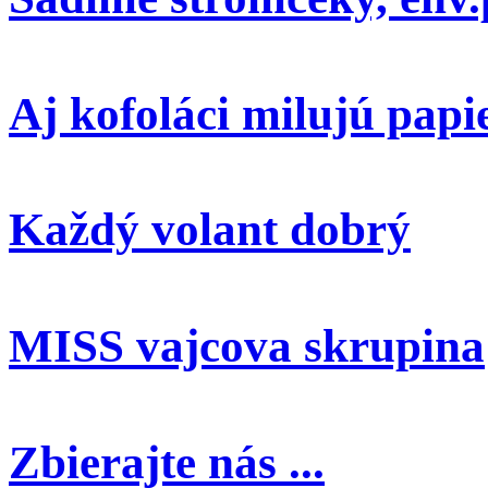
Aj kofoláci milujú papi
Každý volant dobrý
MISS vajcova skrupina
Zbierajte nás ...