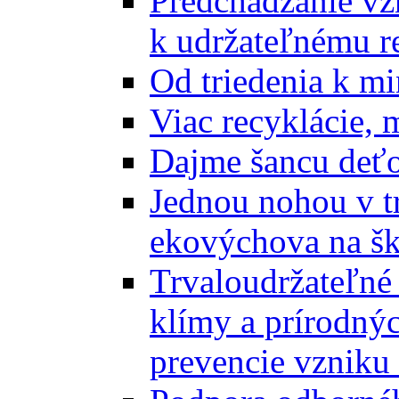
Predchádzanie vz
k udržateľnému r
Od triedenia k mi
Viac recyklácie, 
Dajme šancu deťo
Jednou nohou v tr
ekovýchova na š
Trvaloudržateľné 
klímy a prírodný
prevencie vzniku 