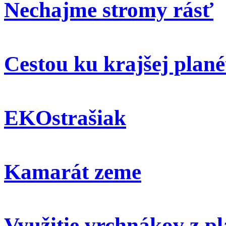
Nechajme stromy rásť
Cestou ku krajšej plané
EKOstrašiak
Kamarát zeme
Využitie vrchnákov z pl