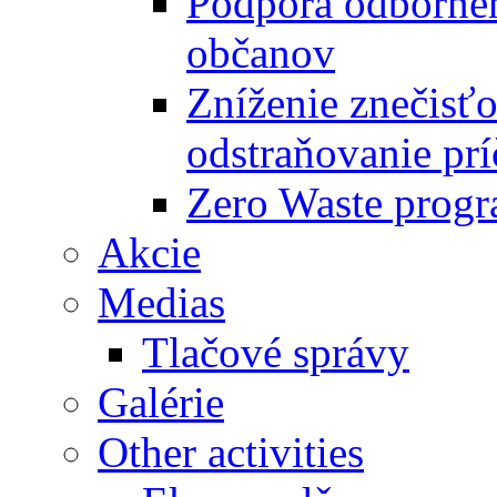
Podpora odbornéh
občanov
Zníženie znečisťo
odstraňovanie prí
Zero Waste progr
Akcie
Medias
Tlačové správy
Galérie
Other activities