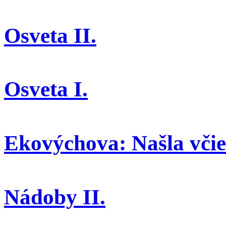
Osveta II.
Osveta I.
Ekovýchova: Našla včiel
Nádoby II.