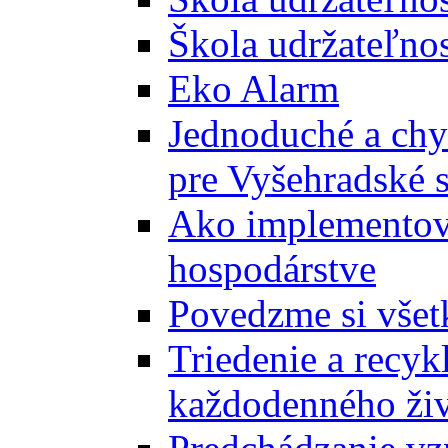
Škola udržateľnos
Eko Alarm
Jednoduché a chyt
pre Vyšehradské 
Ako implementova
hospodárstve
Povedzme si všet
Triedenie a recyk
každodenného ži