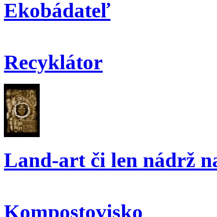
Ekobádateľ
Recyklátor
Land-art či len nádrž 
Kompostovisko