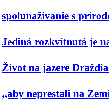
spolunažívanie s príro
Jediná rozkvitnutá je 
Život na jazere Draždi
,,aby neprestali na Zem