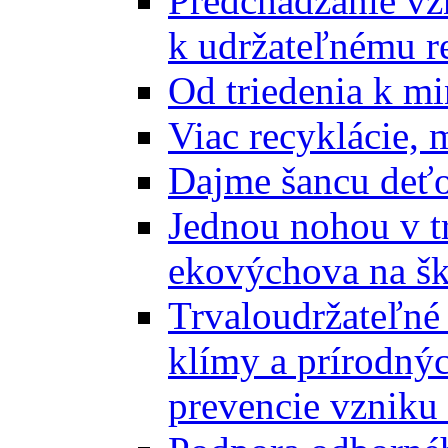
Predchádzanie vz
k udržateľnému r
Od triedenia k mi
Viac recyklácie, 
Dajme šancu deťo
Jednou nohou v tr
ekovýchova na š
Trvaloudržateľné 
klímy a prírodný
prevencie vzniku 