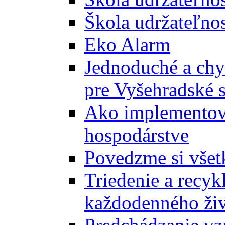
Škola udržateľnos
Eko Alarm
Jednoduché a chyt
pre Vyšehradské 
Ako implementova
hospodárstve
Povedzme si všet
Triedenie a recyk
každodenného ži