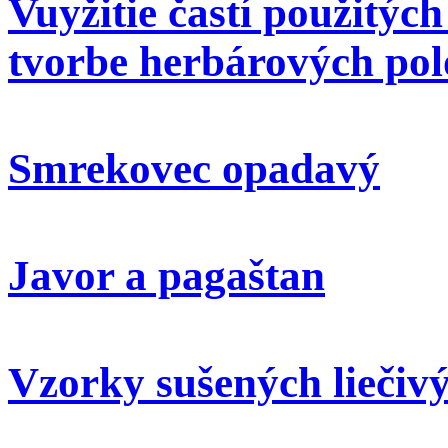
Vuyžitie častí použitýc
tvorbe herbárových pol
Smrekovec opadavý
Javor a pagaštan
Vzorky sušených liečivý