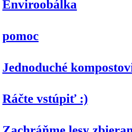
Enviroobálka
pomoc
Jednoduché kompostov
Ráčte vstúpiť :)
Zachráňme lesy zbieran