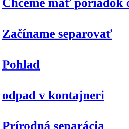
Chceme mať poriadok o
Začíname separovať
Pohlad
odpad v kontajneri
Prírodná separácia