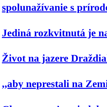
spolunažívanie s príro
Jediná rozkvitnutá je 
Život na jazere Draždi
,,aby neprestali na Zem