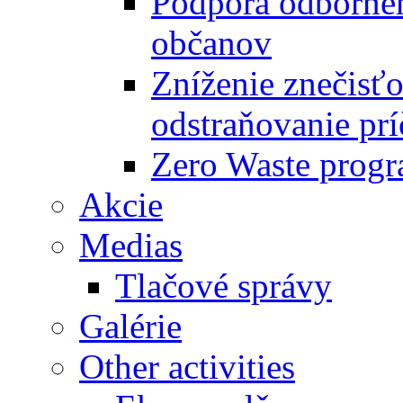
Podpora odbornéh
občanov
Zníženie znečisťo
odstraňovanie prí
Zero Waste progr
Akcie
Medias
Tlačové správy
Galérie
Other activities