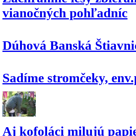
vianočných pohľadníc
Dúhová Banská Štiavni
Sadíme stromčeky, env.
Aj kofoláci milujú papi