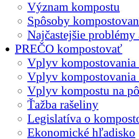
Význam kompostu
Spôsoby kompostovani
Najčastejšie problémy 
PREČO kompostovať
Vplyv kompostovania
Vplyv kompostovania 
Vplyv kompostu na p
Ťažba rašeliny
Legislatíva o kompost
Ekonomické hľadisko