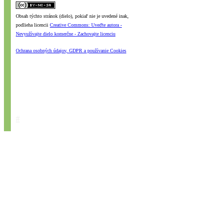
Obsah týchto stránok (dielo), pokiaľ nie je uvedené inak,
podlieha licencii
Creative Commons: Uveďte autora -
Nevyužívajte dielo komerčne - Zachovajte licenciu
Ochrana osobných údajov, GDPR a používanie Cookies
#