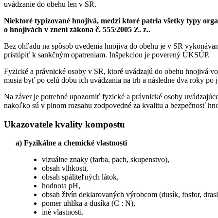
uvádzanie do obehu len v SR.
Niektoré typizované hnojivá, medzi ktoré patria všetky typy org
o hnojivách v znení zákona č. 555/2005 Z. z..
Bez ohľadu na spôsob uvedenia hnojiva do obehu je v SR vykonávaná 
pristúpiť k sankčným opatreniam. Inšpekciou je poverený ÚKSÚP.
Fyzické a právnické osoby v SR, ktoré uvádzajú do obehu hnojivá v
musia byť po celú dobu ich uvádzania na trh a následne dva roky po
Na záver je potrebné upozorniť fyzické a právnické osoby uvádzajúce 
nakoľko sú v plnom rozsahu zodpovedné za kvalitu a bezpečnosť hnoj
Ukazovatele kvality kompostu
a)
Fyzikálne a chemické vlastnosti
vizuálne znaky (farba, pach, skupenstvo),
obsah vlhkosti,
obsah spáliteľných látok,
hodnota pH,
obsah živín deklarovaných výrobcom (dusík, fosfor, drasl
pomer uhlíka a dusíka (C : N),
iné vlastnosti.