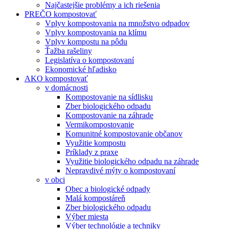
Najčastejšie problémy a ich riešenia
PREČO kompostovať
Vplyv kompostovania na množstvo odpadov
Vplyv kompostovania na klímu
Vplyv kompostu na pôdu
Ťažba rašeliny
Legislatíva o kompostovaní
Ekonomické hľadisko
AKO kompostovať
v domácnosti
Kompostovanie na sídlisku
Zber biologického odpadu
Kompostovanie na záhrade
Vermikompostovanie
Komunitné kompostovanie občanov
Využitie kompostu
Príklady z praxe
Využitie biologického odpadu na záhrade
Nepravdivé mýty o kompostovaní
v obci
Obec a biologické odpady
Malá kompostáreň
Zber biologického odpadu
Výber miesta
Výber technológie a techniky