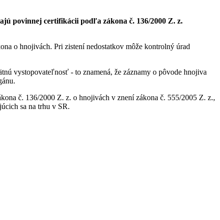
jú povinnej certifikácii podľa zákona č. 136/2000 Z. z.
na o hnojivách. Pri zistení nedostatkov môže kontrolný úrad
ätnú vystopovateľnosť - to znamená, že záznamy o pôvode hnojiva
gánu.
kona č. 136/2000 Z. z. o hnojivách v znení zákona č. 555/2005 Z. z.,
úcich sa na trhu v SR.