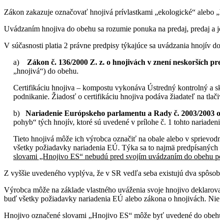
Zákon zakazuje označovať hnojivá prívlastkami „ekologické“ alebo „
Uvádzaním hnojiva do obehu sa rozumie ponuka na predaj, predaj a je
V súčasnosti platia 2 právne predpisy týkajúce sa uvádzania hnojív d
a)
Zákon č. 136/2000 Z. z. o hnojivách v znení neskorších pr
„hnojivá“) do obehu.
Certifikáciu hnojiva – kompostu vykonáva Ústredný kontrolný a
podnikanie. Žiadosť o certifikáciu hnojiva podáva žiadateľ na tl
b)
Nariadenie Európskeho parlamentu a Rady č. 2003/2003 
pohyb“ tých hnojív, ktoré sú uvedené v prílohe č. 1 tohto nariadeni
Tieto hnojivá môže ich výrobca označiť na obale alebo v sprievod
všetky požiadavky nariadenia EÚ. Týka sa to najmä predpísaných f
slovami „Hnojivo ES“ nebudú pred svojím uvádzaním do obehu pod
Z vyššie uvedeného vyplýva, že v SR vedľa seba existujú dva spôso
Výrobca môže na základe vlastného uváženia svoje hnojivo deklarova
buď všetky požiadavky nariadenia EÚ alebo zákona o hnojivách. Ni
Hnojivo označené slovami „Hnojivo ES“ môže byť uvedené do obehu (