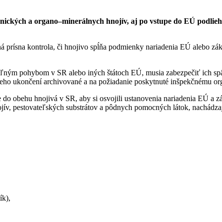
anických a organo–minerálnych hnojív, aj po vstupe do EÚ podlieha
prísna kontrola, či hnojivo spĺňa podmienky nariadenia EÚ alebo záko
oľným pohybom v SR alebo iných štátoch EÚ, musia zabezpečiť ich sp
 jeho ukončení archivované a na požiadanie poskytnuté inšpekčnému or
do obehu hnojivá v SR, aby si osvojili ustanovenia nariadenia EÚ a zá
ív, pestovateľských substrátov a pôdnych pomocných látok, nachádzaj
ík),