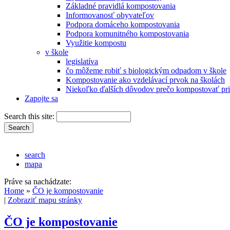
Základné pravidlá kompostovania
Informovanosť obyvateľov
Podpora domáceho kompostovania
Podpora komunitného kompostovania
Využitie kompostu
v škole
legislatíva
čo môžeme robiť s biologickým odpadom v škole
Kompostovanie ako vzdelávací prvok na školách
Niekoľko ďalších dôvodov prečo kompostovať pri
Zapojte sa
Search this site:
search
mapa
Práve sa nachádzate:
Home
»
ČO je kompostovanie
|
Zobraziť mapu stránky
ČO je kompostovanie