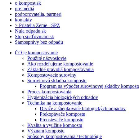
o kompost.sk
pre médiá
podporovatelia, partneri
kontakty
> Priatelia Zeme - SPZ
Nula odpadu.sk
Stop spaľovniam.sk
Samosprávy bez odpadu
ČO je kompostovanie
Použité názvoslovie
Ako rozdeľujeme kompostovanie
Základné pravidlá kompostovania
Kompostovacie suroviny
Surovinová skladba kompostu
Program na výpočet surovinovej skladby kompost
Proces kompostovania
Hygienizácia biologických odpadov
Technika na kompostovanie
Drviče a štiepkovače biologických odpadov
Prekopávače kompostu
Preosievače kompostu
Kvalita a využitie kompostu
Význam kompostu
Spôsoby kompostovania / technológie