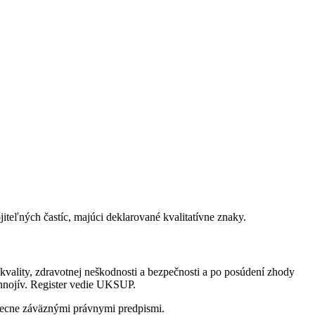
iteľných častíc, majúci deklarované kvalitatívne znaky.
kvality, zdravotnej neškodnosti a bezpečnosti a po posúdení zhody
hnojív. Register vedie UKSUP.
eobecne záväznými právnymi predpismi.