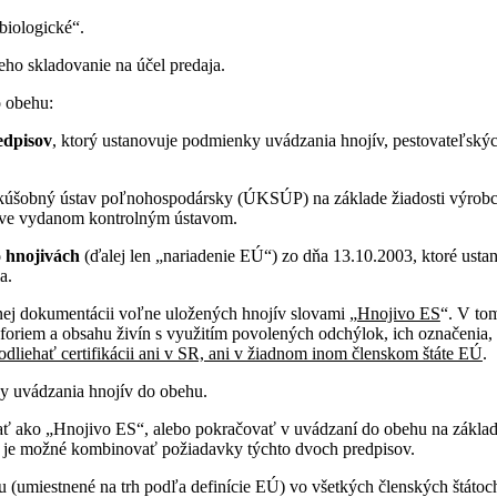
biologické“.
ho skladovanie na účel predaja.
o obehu:
edpisov
, ktorý ustanovuje podmienky uvádzania hnojív, pestovateľskýc
 skúšobný ústav poľnohospodársky (ÚKSÚP) na základe žiadosti výrob
ačive vydanom kontrolným ústavom.
o hnojivách
(ďalej len „nariadenie EÚ“) zo dňa 13.10.2003, ktoré ust
a.
nej dokumentácii voľne uložených hnojív slovami „
Hnojivo ES
“. V to
oriem a obsahu živín s využitím povolených odchýlok, ich označenia, 
liehať certifikácii ani v SR, ani v žiadnom inom členskom štáte EÚ
.
by uvádzania hnojív do obehu.
ť ako „Hnojivo ES“, alebo pokračovať v uvádzaní do obehu na základe 
e je možné kombinovať požiadavky týchto dvoch predpisov.
umiestnené na trh podľa definície EÚ) vo všetkých členských štátoch