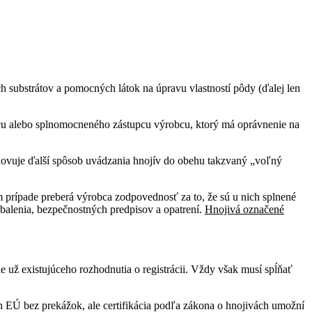
h substrátov a pomocných látok na úpravu vlastností pôdy (ďalej len
cu alebo splnomocneného zástupcu výrobcu, ktorý má oprávnenie na
anovuje ďalší spôsob uvádzania hnojív do obehu takzvaný „voľný
m prípade preberá výrobca zodpovednosť za to, že sú u nich splnené
balenia, bezpečnostných predpisov a opatrení.
Hnojivá označené
už existujúceho rozhodnutia o registrácii. Vždy však musí spĺňať
 EÚ bez prekážok, ale certifikácia podľa zákona o hnojivách umožní