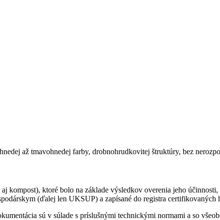
nedej až tmavohnedej farby, drobnohrudkovitej štruktúry, bez nerozpoj
j kompost), ktoré bolo na základe výsledkov overenia jeho účinnosti, 
odárskym (ďalej len UKSUP) a zapísané do registra certifikovaných 
ká dokumentácia sú v súlade s príslušnými technickými normami a so vš