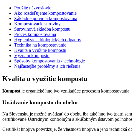
Použité názvoslovie
Ako rozdeľujeme kompostovanie
Základné pravidlá kompostovania
Kompostovacie suroviny
Surovinová skladba kompostu
Proces kompostovania
Hygienizácia biologických odpadov
Technika na kompostovanie
Kvalita a využitie kompostu
Význam kompostu
Spôsoby kompostovania / technológie
Najčastejšie problémy a ich riešenia
Kvalita a využitie kompostu
Kompost
je organické hnojivo vznikajúce procesom kompostovania, h
Uvádzanie kompostu do obehu
Na Slovensku je možné uvádzať do obehu iba také hnojivo (patrí sem a
certifikované Ústredným kontrolným a skúšobným ústavom poľnohosp
Certifikát hnojiva potvrdzuje, že vlastnosti hnojiva a jeho technic