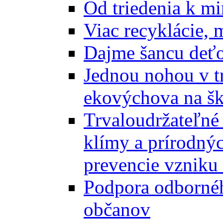
Od triedenia k mi
Viac recyklácie, 
Dajme šancu deťo
Jednou nohou v tr
ekovýchova na š
Trvaloudržateľné 
klímy a prírodný
prevencie vzniku 
Podpora odbornéh
občanov