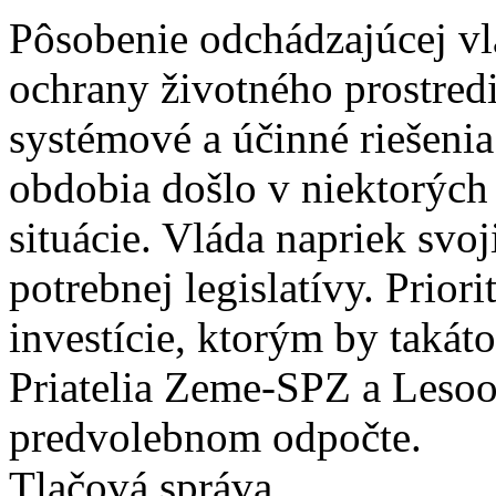
Pôsobenie odchádzajúcej vlá
ochrany životného prostredi
systémové a účinné riešeni
obdobia došlo v niektorých
situácie. Vláda napriek svo
potrebnej legislatívy. Priori
investície, ktorým by takáto
Priatelia Zeme-SPZ a Leso
predvolebnom odpočte.
Tlačová správa