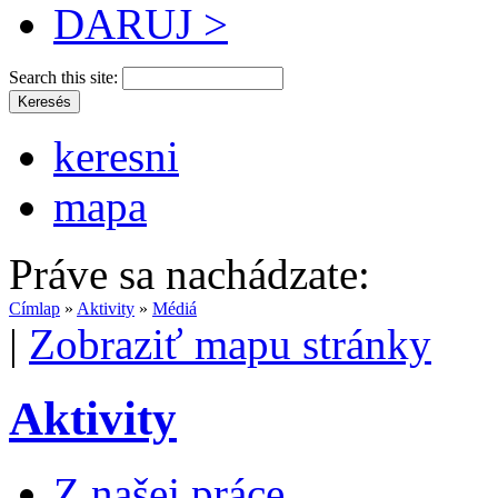
DARUJ >
Search this site:
keresni
mapa
Práve sa nachádzate:
Címlap
»
Aktivity
»
Médiá
|
Zobraziť mapu stránky
Aktivity
Z našej práce