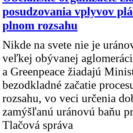
posudzovania vplyvov plá
plnom rozsahu
Nikde na svete nie je uránov
veľkej obývanej aglomerácie
a Greenpeace žiadajú Minis
bezodkladné začatie proce
rozsahu, vo veci určenia d
zamýšľanú uránovú baňu pr
Tlačová správa