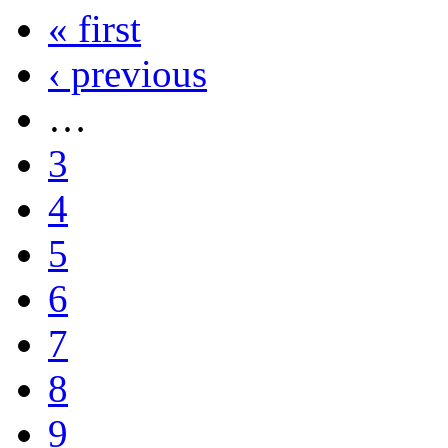
« first
‹ previous
…
3
4
5
6
7
8
9