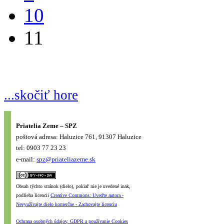
10
11
...skočiť hore
Priatelia Zeme – SPZ
poštová adresa: Haluzice 761, 91307 Haluzice
tel: 0903 77 23 23
e-mail:
spz@priateliazeme.sk
Obsah týchto stránok (dielo), pokiaľ nie je uvedené inak,
podlieha licencii
Creative Commons: Uveďte autora -
Nevyužívajte dielo komerčne - Zachovajte licenciu
Ochrana osobných údajov, GDPR a používanie Cookies