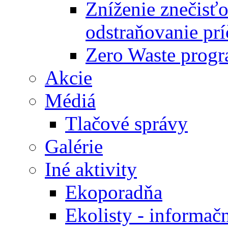
Zníženie znečisťo
odstraňovanie prí
Zero Waste progr
Akcie
Médiá
Tlačové správy
Galérie
Iné aktivity
Ekoporadňa
Ekolisty - informač