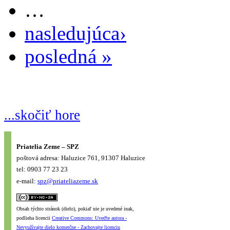
…
nasledujúca›
posledná »
...skočiť hore
Priatelia Zeme – SPZ
poštová adresa: Haluzice 761, 91307 Haluzice
tel: 0903 77 23 23
e-mail:
spz@priateliazeme.sk
Obsah týchto stránok (dielo), pokiaľ nie je uvedené inak,
podlieha licencii
Creative Commons: Uveďte autora -
Nevyužívajte dielo komerčne - Zachovajte licenciu