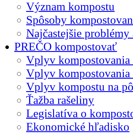
Význam kompostu
Spôsoby kompostovani
Najčastejšie problémy 
PREČO kompostovať
Vplyv kompostovania
Vplyv kompostovania 
Vplyv kompostu na p
Ťažba rašeliny
Legislatíva o kompost
Ekonomické hľadisko