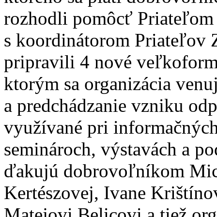
rozhodli pomôcť Priateľom
s koordinátorom Priateľo
pripravili 4 nové veľkoform
ktorým sa organizácia venu
a predchádzanie vzniku od
využívané pri informačných 
seminároch, výstavách a po
ďakujú dobrovoľníkom Mich
Kertészovej, Ivane Krištín
Matejovi Belicovi a tiež o