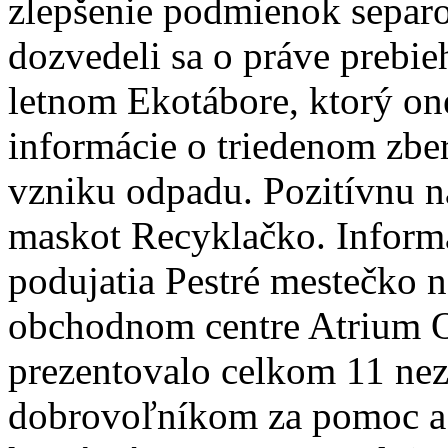
zlepšenie podmienok separo
dozvedeli sa o práve prebi
letnom Ekotábore, ktorý on
informácie o triedenom zbe
vzniku odpadu. Pozitívnu ná
maskot Recyklačko. Informa
podujatia Pestré mestečko n
obchodnom centre Atrium O
prezentovalo celkom 11 nez
dobrovoľníkom za pomoc a K