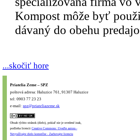
špecializovaná firma vo 
Kompost môže byť použit
dávaný do obehu predaj
...skočiť hore
Priatelia Zeme – SPZ
poštová adresa: Haluzice 761, 91307 Haluzice
tel: 0903 77 23 23
e-mail:
spz@priateliazeme.sk
Obsah týchto stránok (dielo), pokiaľ nie je uvedené inak,
podlieha licencii
Creative Commons: Uveďte autora -
Nevyužívajte dielo komerčne - Zachovajte licenciu