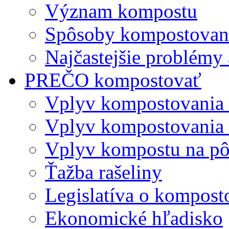
Význam kompostu
Spôsoby kompostovani
Najčastejšie problémy 
PREČO kompostovať
Vplyv kompostovania
Vplyv kompostovania 
Vplyv kompostu na p
Ťažba rašeliny
Legislatíva o kompost
Ekonomické hľadisko