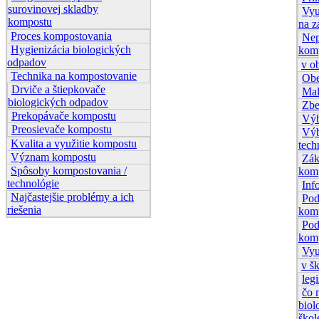
surovinovej skladby
Vyu
kompostu
na z
Proces kompostovania
Nep
Hygienizácia biologických
kom
odpadov
v o
Technika na kompostovanie
Obe
Drviče a štiepkovače
Mal
biologických odpadov
Zbe
Prekopávače kompostu
Výb
Preosievače kompostu
Výb
Kvalita a využitie kompostu
tech
Význam kompostu
Zák
Spôsoby kompostovania /
kom
technológie
Inf
Najčastejšie problémy a ich
Pod
riešenia
kom
Pod
kom
Vyu
v š
legi
čo 
bio
škol