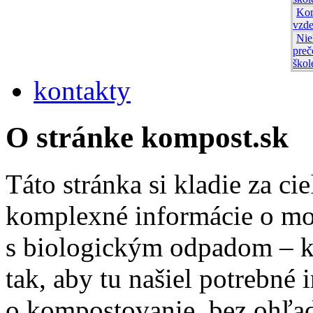
Kom
vzde
Nie
preč
škol
kontakty
O stránke kompost.sk
Táto stránka si kladie za c
komplexné informácie o m
s biologickým odpadom – 
tak, aby tu našiel potrebné
o kompostovanie, bez ohľad