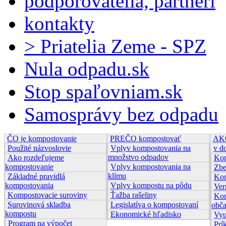
podporovatelia, partneri
kontakty
> Priatelia Zeme - SPZ
Nula odpadu.sk
Stop spaľovniam.sk
Samosprávy bez odpadu
ČO je kompostovanie
PREČO kompostovať
AKO
Použité názvoslovie
Vplyv kompostovania na
v d
množstvo odpadov
Ako rozdeľujeme
Kom
kompostovanie
Vplyv kompostovania na
Zbe
klímu
Základné pravidlá
Kom
kompostovania
Vplyv kompostu na pôdu
Ver
Kompostovacie suroviny
Ťažba rašeliny
Kom
Surovinová skladba
Legislatíva o kompostovaní
obč
kompostu
Ekonomické hľadisko
Vyu
Program na výpočet
Prí