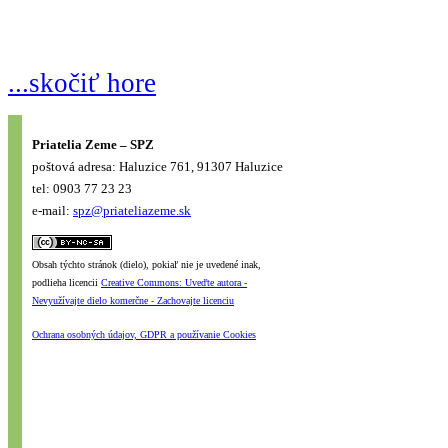
...skočiť hore
Priatelia Zeme – SPZ
poštová adresa: Haluzice 761, 91307 Haluzice
tel: 0903 77 23 23
e-mail:
spz@priateliazeme.sk
Obsah týchto stránok (dielo), pokiaľ nie je uvedené inak,
podlieha licencii
Creative Commons: Uveďte autora -
Nevyužívajte dielo komerčne - Zachovajte licenciu
Ochrana osobných údajov, GDPR a používanie Cookies