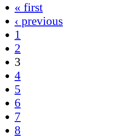
« first
‹ previous
1
2
3
4
5
6
7
8