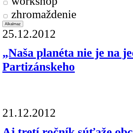
workshop
zhromaždenie
25.12.2012
„Naša planéta nie je na j
Partizánskeho
21.12.2012
Aj tretí ročník súťaže ob