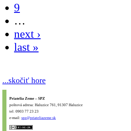
9
…
next ›
last »
...skočiť hore
Priatelia Zeme – SPZ
poštová adresa: Haluzice 761, 91307 Haluzice
tel: 0903 77 23 23
e-mail:
spz@priateliazeme.sk