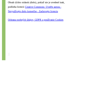
Obsah týchto stránok (dielo), pokiaľ nie je uvedené inak,
podlieha licencii
Creative Commons: Uveďte autora -
Nevyužívajte dielo komerčne - Zachovajte licenciu
Ochrana osobných údajov, GDPR a používanie Cookies
#