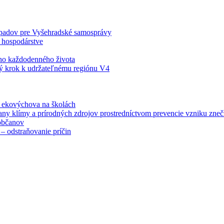
odpadov pre Vyšehradské samosprávy
 hospodárstve
šho každodenného života
ý krok k udržateľnému regiónu V4
á ekovýchova na školách
any klímy a prírodných zdrojov prostredníctvom prevencie vzniku zneči
občanov
– odstraňovanie príčin