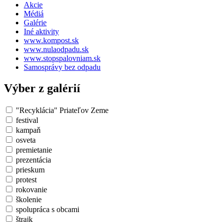
Akcie
Médiá
Galérie
Iné aktivity
www.kompost.sk
www.nulaodpadu.sk
www.stopspalovniam.sk
Samosprávy bez odpadu
Výber z galérií
"Recyklácia" Priateľov Zeme
festival
kampaň
osveta
premietanie
prezentácia
prieskum
protest
rokovanie
školenie
spolupráca s obcami
štrajk