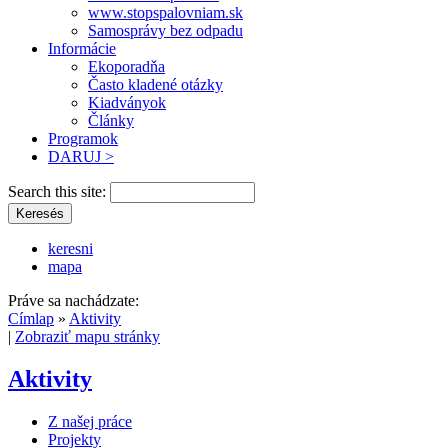
www.stopspalovniam.sk
Samosprávy bez odpadu
Informácie
Ekoporadňa
Často kladené otázky
Kiadványok
Články
Programok
DARUJ >
Search this site:
keresni
mapa
Práve sa nachádzate:
Címlap
»
Aktivity
|
Zobraziť mapu stránky
Aktivity
Z našej práce
Projekty