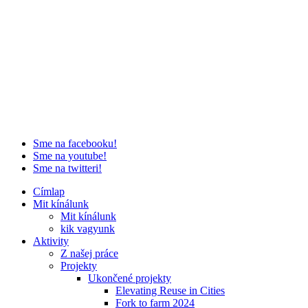
Sme na facebooku!
Sme na youtube!
Sme na twitteri!
Címlap
Mit kínálunk
Mit kínálunk
kik vagyunk
Aktivity
Z našej práce
Projekty
Ukončené projekty
Elevating Reuse in Cities
Fork to farm 2024