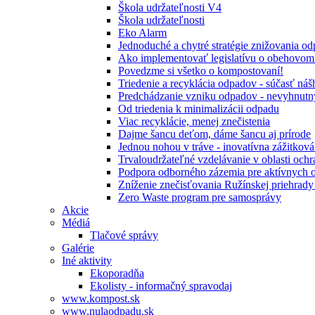
Škola udržateľnosti V4
Škola udržateľnosti
Eko Alarm
Jednoduché a chytré stratégie znižovania 
Ako implementovať legislatívu o obehovom
Povedzme si všetko o kompostovaní!
Triedenie a recyklácia odpadov - súčasť ná
Predchádzanie vzniku odpadov - nevyhnutn
Od triedenia k minimalizácii odpadu
Viac recyklácie, menej znečistenia
Dajme šancu deťom, dáme šancu aj prírode
Jednou nohou v tráve - inovatívna zážitkov
Trvaloudržateľné vzdelávanie v oblasti ochr
Podpora odborného zázemia pre aktívnych 
Zníženie znečisťovania Ružínskej priehrady 
Zero Waste program pre samosprávy
Akcie
Médiá
Tlačové správy
Galérie
Iné aktivity
Ekoporadňa
Ekolisty - informačný spravodaj
www.kompost.sk
www.nulaodpadu.sk