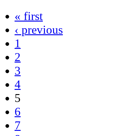
« first
‹ previous
1
2
3
4
5
6
7