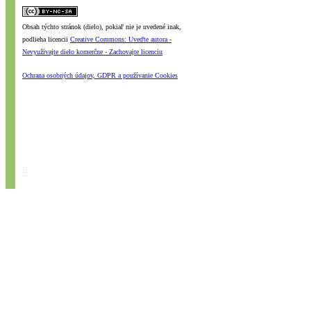
Obsah týchto stránok (dielo), pokiaľ nie je uvedené inak,
podlieha licencii
Creative Commons: Uveďte autora -
Nevyužívajte dielo komerčne - Zachovajte licenciu
Ochrana osobných údajov, GDPR a používanie Cookies
#