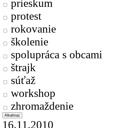
prieskum
protest
rokovanie
školenie
spolupráca s obcami
štrajk
súťaž
workshop
zhromaždenie
16.11.2010