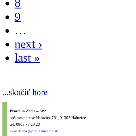
8
9
…
next ›
last »
...skočiť hore
Priatelia Zeme – SPZ
poštová adresa: Haluzice 761, 91307 Haluzice
tel: 0903 77 23 23
e-mail:
spz@priateliazeme.sk