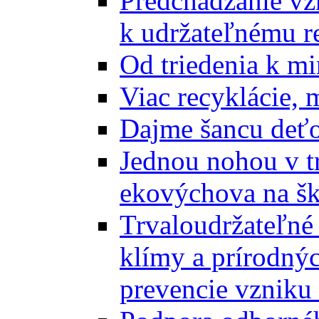
Predchádzanie vz
k udržateľnému r
Od triedenia k mi
Viac recyklácie, 
Dajme šancu deťo
Jednou nohou v tr
ekovýchova na š
Trvaloudržateľné 
klímy a prírodný
prevencie vzniku 