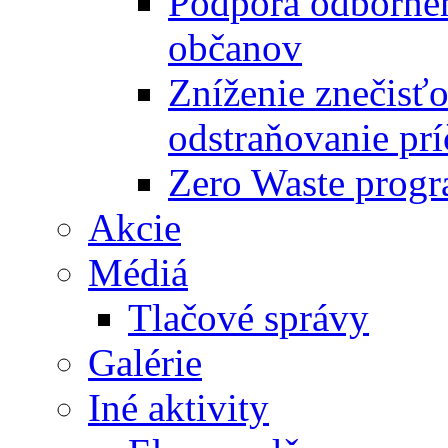
Podpora odbornéh
občanov
Zníženie znečisťo
odstraňovanie prí
Zero Waste progr
Akcie
Médiá
Tlačové správy
Galérie
Iné aktivity