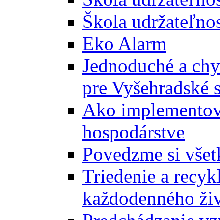
Škola udržateľnos
Eko Alarm
Jednoduché a chyt
pre Vyšehradské 
Ako implementova
hospodárstve
Povedzme si všet
Triedenie a recyk
každodenného ži