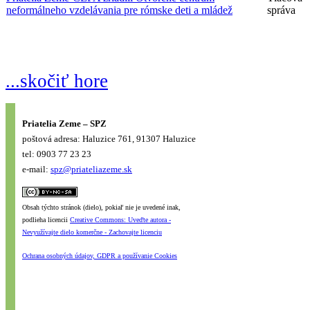
neformálneho vzdelávania pre rómske deti a mládež
správa
...skočiť hore
Priatelia Zeme – SPZ
poštová adresa: Haluzice 761, 91307 Haluzice
tel: 0903 77 23 23
e-mail:
spz@priateliazeme.sk
Obsah týchto stránok (dielo), pokiaľ nie je uvedené inak,
podlieha licencii
Creative Commons: Uveďte autora -
Nevyužívajte dielo komerčne - Zachovajte licenciu
Ochrana osobných údajov, GDPR a používanie Cookies