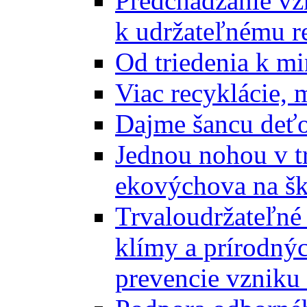
Predchádzanie vz
k udržateľnému r
Od triedenia k mi
Viac recyklácie, 
Dajme šancu deťo
Jednou nohou v tr
ekovýchova na š
Trvaloudržateľné 
klímy a prírodný
prevencie vzniku 