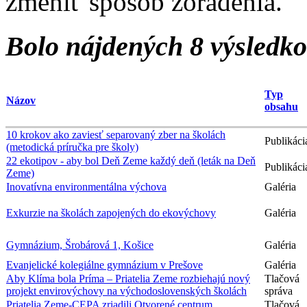
zmeniť spôsob zoradenia.
Bolo nájdených 8 výsledk
Typ
Názov
obsahu
10 krokov ako zaviesť separovaný zber na školách
Publikáci
(metodická príručka pre školy)
22 ekotipov - aby bol Deň Zeme každý deň (leták na Deň
Publikáci
Zeme)
Inovatívna environmentálna výchova
Galéria
Exkurzie na školách zapojených do ekovýchovy
Galéria
Gymnázium, Šrobárová 1, Košice
Galéria
Evanjelické kolegiálne gymnázium v Prešove
Galéria
Aby Klíma bola Príma – Priatelia Zeme rozbiehajú nový
Tlačová
projekt envirovýchovy na východoslovenských školách
správa
Priatelia Zeme-CEPA zriadili Otvorené centrum
Tlačová