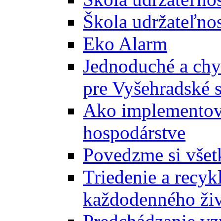
Škola udržateľnos
Eko Alarm
Jednoduché a chyt
pre Vyšehradské 
Ako implementova
hospodárstve
Povedzme si všet
Triedenie a recyk
každodenného ži