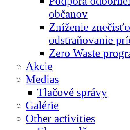
Podpora odbornéh
občanov
Zníženie znečisťo
odstraňovanie prí
Zero Waste progr
Akcie
Medias
Tlačové správy
Galérie
Other activities