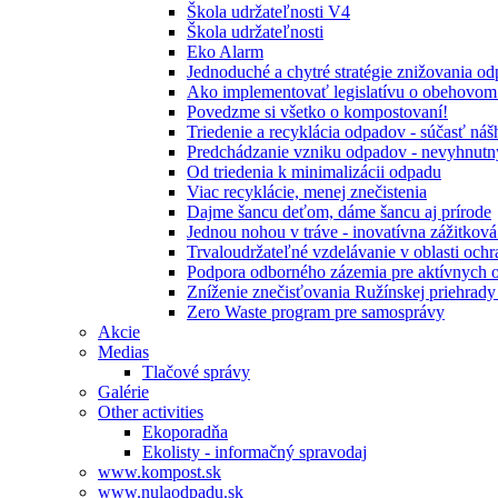
Škola udržateľnosti V4
Škola udržateľnosti
Eko Alarm
Jednoduché a chytré stratégie znižovania 
Ako implementovať legislatívu o obehovom
Povedzme si všetko o kompostovaní!
Triedenie a recyklácia odpadov - súčasť ná
Predchádzanie vzniku odpadov - nevyhnutn
Od triedenia k minimalizácii odpadu
Viac recyklácie, menej znečistenia
Dajme šancu deťom, dáme šancu aj prírode
Jednou nohou v tráve - inovatívna zážitkov
Trvaloudržateľné vzdelávanie v oblasti ochr
Podpora odborného zázemia pre aktívnych 
Zníženie znečisťovania Ružínskej priehrady 
Zero Waste program pre samosprávy
Akcie
Medias
Tlačové správy
Galérie
Other activities
Ekoporadňa
Ekolisty - informačný spravodaj
www.kompost.sk
www.nulaodpadu.sk