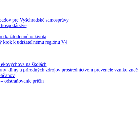
odpadov pre Vyšehradské samosprávy
 hospodárstve
šho každodenného života
ý krok k udržateľnému regiónu V4
á ekovýchova na školách
any klímy a prírodných zdrojov prostredníctvom prevencie vzniku zneči
občanov
– odstraňovanie príčin