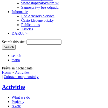
www.stopspalovniam.sk
Samosprávy bez odpadu
Informácie
Eco Advisory Service
Často kladené otázky
Publications
Articles
DARUJ >
Search this site:
search
mapa
Práve sa nachádzate:
Home
»
Activities
|
Zobraziť mapu stránky
Activities
What we do
Projekty
Akcie