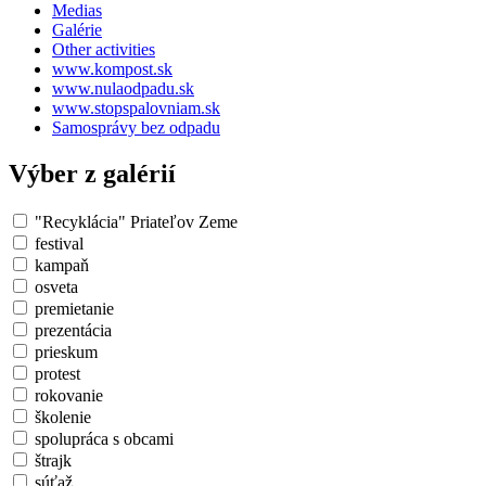
Medias
Galérie
Other activities
www.kompost.sk
www.nulaodpadu.sk
www.stopspalovniam.sk
Samosprávy bez odpadu
Výber z galérií
"Recyklácia" Priateľov Zeme
festival
kampaň
osveta
premietanie
prezentácia
prieskum
protest
rokovanie
školenie
spolupráca s obcami
štrajk
súťaž