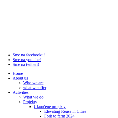
Sme na facebooku!
Sme na youtube!
Sme na twitteri!
Home
About us
Who we are
what we offer
Activities
What we do
Projekty
Ukončené projekty
Elevating Reuse in Cities
Fork to farm 2024