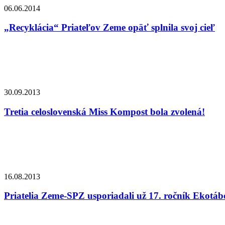
06.06.2014
„Recyklácia“ Priateľov Zeme opäť splnila svoj cieľ
30.09.2013
Tretia celoslovenská Miss Kompost bola zvolená!
16.08.2013
Priatelia Zeme-SPZ usporiadali už 17. ročník Ekotáb