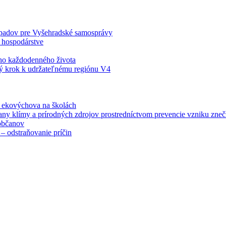
odpadov pre Vyšehradské samosprávy
 hospodárstve
šho každodenného života
ý krok k udržateľnému regiónu V4
á ekovýchova na školách
any klímy a prírodných zdrojov prostredníctvom prevencie vzniku zneči
občanov
– odstraňovanie príčin