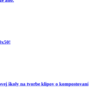
že áno.
0x50!
ovej školy na tvorbe klipov o kompostovaní