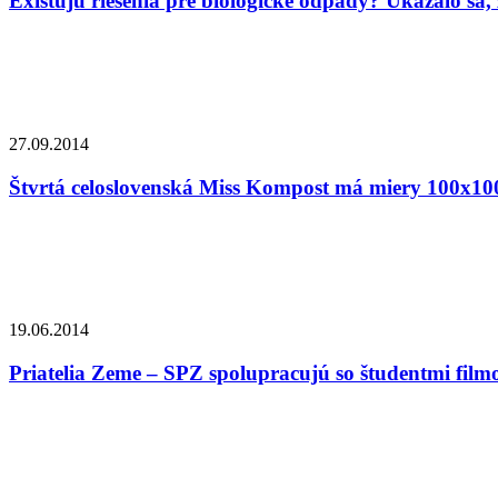
Existujú riešenia pre biologické odpady? Ukázalo sa, 
27.09.2014
Štvrtá celoslovenská Miss Kompost má miery 100x10
19.06.2014
Priatelia Zeme – SPZ spolupracujú so študentmi film