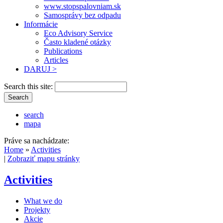
www.stopspalovniam.sk
Samosprávy bez odpadu
Informácie
Eco Advisory Service
Často kladené otázky
Publications
Articles
DARUJ >
Search this site:
search
mapa
Práve sa nachádzate:
Home
»
Activities
|
Zobraziť mapu stránky
Activities
What we do
Projekty
Akcie