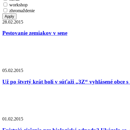
workshop
zhromaždenie
28.02.2015
Pestovanie zemiakov v sene
05.02.2015
Už po štvrtý krát boli v súťaži „3Z“ vyhlásené obc
01.02.2015