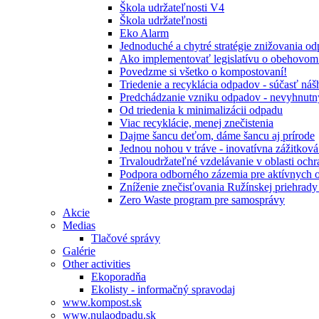
Škola udržateľnosti V4
Škola udržateľnosti
Eko Alarm
Jednoduché a chytré stratégie znižovania 
Ako implementovať legislatívu o obehovom
Povedzme si všetko o kompostovaní!
Triedenie a recyklácia odpadov - súčasť ná
Predchádzanie vzniku odpadov - nevyhnutn
Od triedenia k minimalizácii odpadu
Viac recyklácie, menej znečistenia
Dajme šancu deťom, dáme šancu aj prírode
Jednou nohou v tráve - inovatívna zážitkov
Trvaloudržateľné vzdelávanie v oblasti ochr
Podpora odborného zázemia pre aktívnych 
Zníženie znečisťovania Ružínskej priehrady 
Zero Waste program pre samosprávy
Akcie
Medias
Tlačové správy
Galérie
Other activities
Ekoporadňa
Ekolisty - informačný spravodaj
www.kompost.sk
www.nulaodpadu.sk