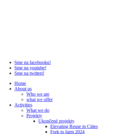
Sme na facebooku!
Sme na youtube!
Sme na twitteri!
Home
About us
Who we are
what we offer
Activities
What we do
Projekty
Ukončené projekty
Elevating Reuse in Cities
Fork to farm 2024