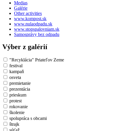
Medias
Galérie
Other activities
www.kompost.sk
www.nulaodpadu.sk
www.stopspalovniam.sk
Samosprávy bez odpadu
Výber z galérií
"Recyklácia" Priateľov Zeme
festival
kampaň
osveta
premietanie
prezentácia
prieskum
protest
rokovanie
školenie
spolupráca s obcami
štrajk
súťaž