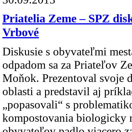
Priatelia Zeme – SPZ dis
Vrbové
Diskusie s obyvateľmi mes
odpadom sa za Priateľov Ze
Moňok. Prezentoval svoje d
oblasti a predstavil aj prík
„popasovali“ s problematik
kompostovania biologicky 
obyvateľov padlo viacero 