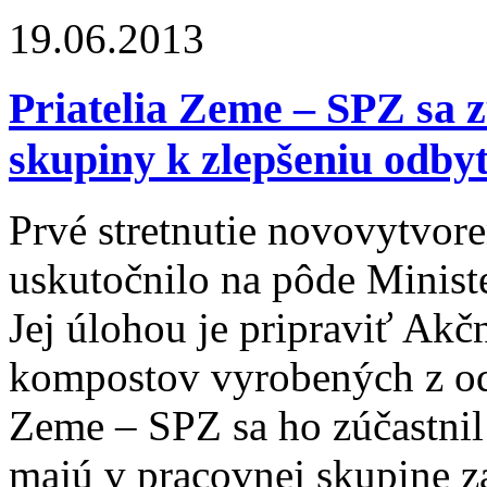
19.06.2013
Priatelia Zeme – SPZ sa z
skupiny k zlepšeniu odb
Prvé stretnutie novovytvore
uskutočnilo na pôde Ministe
Jej úlohou je pripraviť Ak
kompostov vyrobených z od
Zeme – SPZ sa ho zúčastni
majú v pracovnej skupine z