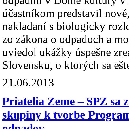
odpadmi v Dome kultúry v 
účastníkom predstavil nové, 
nakladaní s biologicky roz
zo zákona o odpadoch a mož
uviedol ukážky úspešne zre
Slovensku, o ktorých sa ešt
21.06.2013
Priatelia Zeme – SPZ sa z
skupiny k tvorbe Progra
odpadov