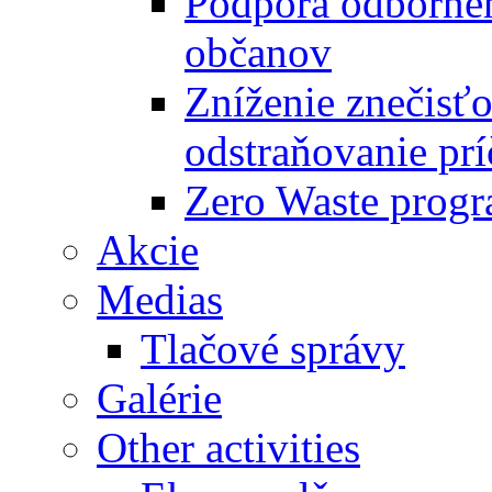
Podpora odbornéh
občanov
Zníženie znečisťo
odstraňovanie prí
Zero Waste progr
Akcie
Medias
Tlačové správy
Galérie
Other activities