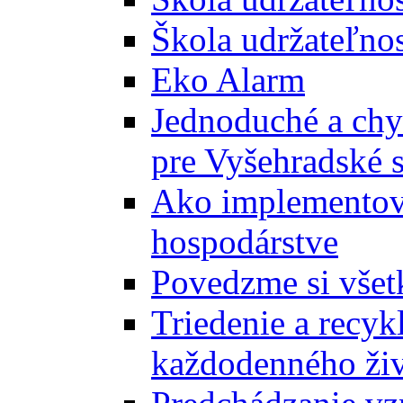
Škola udržateľnos
Eko Alarm
Jednoduché a chyt
pre Vyšehradské 
Ako implementova
hospodárstve
Povedzme si všet
Triedenie a recyk
každodenného ži