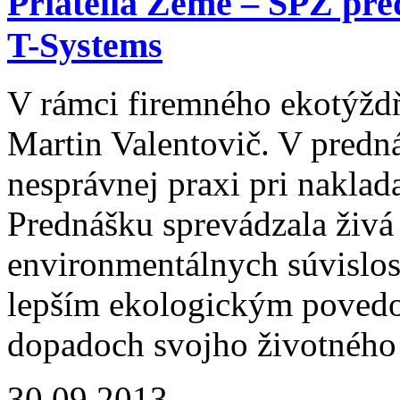
Priatelia Zeme – SPZ pre
T-Systems
V rámci firemného ekotýždň
Martin Valentovič. V predná
nesprávnej praxi pri nakl
Prednášku sprevádzala živá 
environmentálnych súvislost
lepším ekologickým povedo
dopadoch svojho životného š
30.09.2013