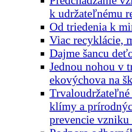
Predchádzanie vz
k udržateľnému r
Od triedenia k mi
Viac recyklácie, 
Dajme šancu deťo
Jednou nohou v tr
ekovýchova na š
Trvaloudržateľné 
klímy a prírodný
prevencie vzniku 