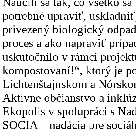
Naučili sa tak, čo všetko s
potrebné upraviť, uskladniť
privezený biologický odpa
proces a ako napraviť prípa
uskutočnilo v rámci projek
kompostovaní!“, ktorý je p
Lichtenštajnskom a Nórsko
Aktívne občianstvo a inklúz
Ekopolis v spolupráci s Nad
SOCIA – nadácia pre sociá