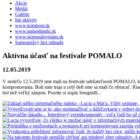
Akcie
Médiá
Galérie
Iné aktivity
www.kompost.sk
www.nulaodpadu.sk
www.stopspalovniam.sk
Samosprávy bez odpadu
Aktívna účasť na festivale POMALO
12.05.2019
V nedeľu 12.5.2019 sme mali na festivale udržateľnosti POMALO, kto
kompostovania. Boli sme traja a celý deň sme sa mali čo obracať. Ri
bol tiež veľký záujem. Pozrite si zopár fotografií...