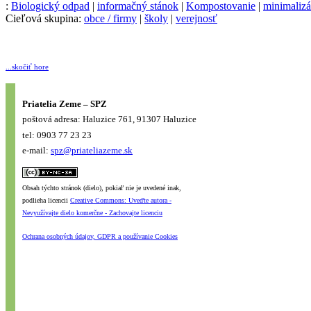
:
Biologický odpad
|
informačný stánok
|
Kompostovanie
|
minimalizá
Cieľová skupina:
obce / firmy
|
školy
|
verejnosť
...skočiť hore
Priatelia Zeme – SPZ
poštová adresa: Haluzice 761, 91307 Haluzice
tel: 0903 77 23 23
e-mail:
spz@priateliazeme.sk
Obsah týchto stránok (dielo), pokiaľ nie je uvedené inak,
podlieha licencii
Creative Commons: Uveďte autora -
Nevyužívajte dielo komerčne - Zachovajte licenciu
Ochrana osobných údajov, GDPR a používanie Cookies