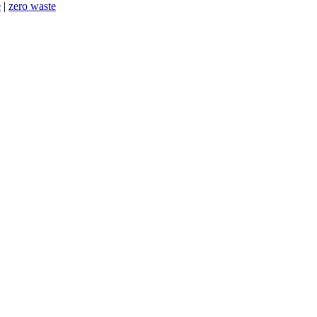
e
|
zero waste