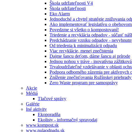
Škola udržateľnosti V4
Škola udržateľnosti
Eko Alarm
Jednoduché a chytré stratégie znižovania 
Ako implementovať legislatívu o obehovom
Povedzme si všetko o kompostovaní!
Triedenie a recyklácia odpadov - súčasť ná
Predchádzanie vzniku odpadov - nevyhnutn
Od triedenia k minimalizácii odpadu
Viac recyklácie, menej znečistenia
Dajme šancu deťom, dáme šancu aj prírode
Jednou nohou v tráve - inovatívna zážitkov
Trvaloudržateľné vzdelávanie v oblasti ochr
Podpora odborného zázemia pre aktívnych 
Zníženie znečisťovania Ružínskej priehrady 
Zero Waste program pre samosprávy
Akcie
Médiá
Tlačové správy
Galérie
Iné aktivity
Ekoporadňa
Ekolisty - informačný spravodaj
www.kompost.sk
www.nulaodpadu.sk