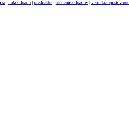
cia
|
nula odpadu
|
prednáška
|
triedenie odpadov
|
vermikompostovani