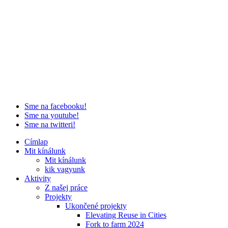
Sme na facebooku!
Sme na youtube!
Sme na twitteri!
Címlap
Mit kínálunk
Mit kínálunk
kik vagyunk
Aktivity
Z našej práce
Projekty
Ukončené projekty
Elevating Reuse in Cities
Fork to farm 2024