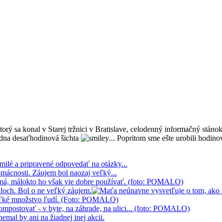
rý sa konal v Starej tržnici v Bratislave, celodenný informačný stáno
adna desaťhodinová šichta
... Popritom sme ešte urobili hodi