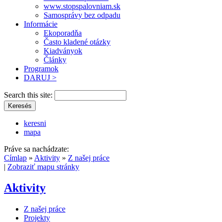
www.stopspalovniam.sk
Samosprávy bez odpadu
Informácie
Ekoporadňa
Často kladené otázky
Kiadványok
Články
Programok
DARUJ >
Search this site:
keresni
mapa
Práve sa nachádzate:
Címlap
»
Aktivity
»
Z našej práce
|
Zobraziť mapu stránky
Aktivity
Z našej práce
Projekty