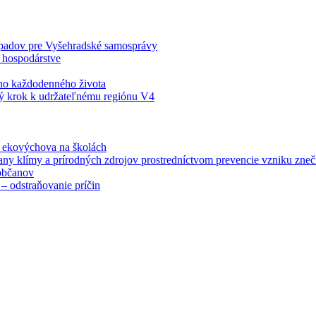
odpadov pre Vyšehradské samosprávy
 hospodárstve
šho každodenného života
ý krok k udržateľnému regiónu V4
á ekovýchova na školách
any klímy a prírodných zdrojov prostredníctvom prevencie vzniku zneči
občanov
– odstraňovanie príčin