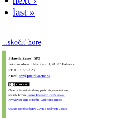
next ›
last »
...skočiť hore
Priatelia Zeme – SPZ
poštová adresa: Haluzice 761, 91307 Haluzice
tel: 0903 77 23 23
e-mail:
spz@priateliazeme.sk
Obsah týchto stránok (dielo), pokiaľ nie je uvedené inak,
podlieha licencii
Creative Commons: Uveďte autora -
Nevyužívajte dielo komerčne - Zachovajte licenciu
Ochrana osobných údajov, GDPR a používanie Cookies