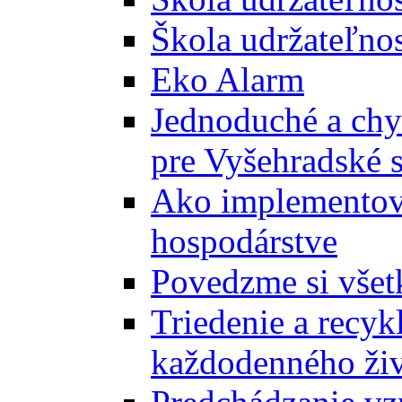
Škola udržateľnos
Eko Alarm
Jednoduché a chyt
pre Vyšehradské 
Ako implementova
hospodárstve
Povedzme si všet
Triedenie a recyk
každodenného ži