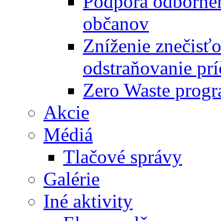
Podpora odbornéh
občanov
Zníženie znečisťo
odstraňovanie prí
Zero Waste progr
Akcie
Médiá
Tlačové správy
Galérie
Iné aktivity