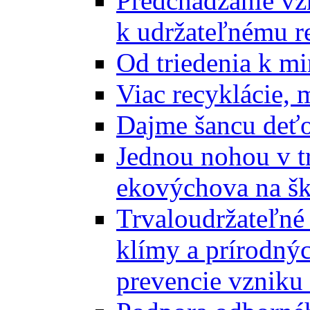
Predchádzanie vz
k udržateľnému r
Od triedenia k mi
Viac recyklácie, 
Dajme šancu deťo
Jednou nohou v tr
ekovýchova na š
Trvaloudržateľné 
klímy a prírodný
prevencie vzniku 