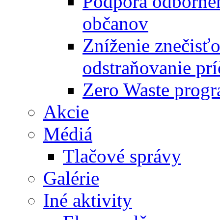
Podpora odbornéh
občanov
Zníženie znečisťo
odstraňovanie prí
Zero Waste progr
Akcie
Médiá
Tlačové správy
Galérie
Iné aktivity