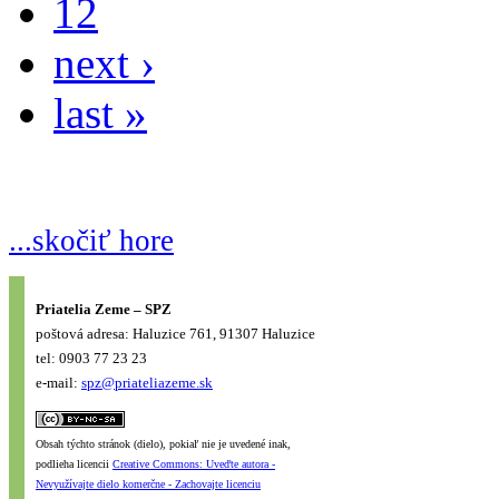
12
next ›
last »
...skočiť hore
Priatelia Zeme – SPZ
poštová adresa: Haluzice 761, 91307 Haluzice
tel: 0903 77 23 23
e-mail:
spz@priateliazeme.sk
Obsah týchto stránok (dielo), pokiaľ nie je uvedené inak,
podlieha licencii
Creative Commons: Uveďte autora -
Nevyužívajte dielo komerčne - Zachovajte licenciu