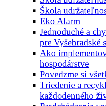
Škola udržateľnos
Eko Alarm
Jednoduché a chyt
pre Vyšehradské 
Ako implementova
hospodárstve
Povedzme si všet
Triedenie a recyk
každodenného ži