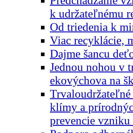
Predchádzanie vz
k udržateľnému r
Od triedenia k mi
Viac recyklácie, 
Dajme šancu deťo
Jednou nohou v tr
ekovýchova na š
Trvaloudržateľné 
klímy a prírodný
prevencie vzniku 