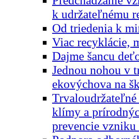
Predchádzanie vz
k udržateľnému r
Od triedenia k mi
Viac recyklácie, 
Dajme šancu deťo
Jednou nohou v tr
ekovýchova na š
Trvaloudržateľné 
klímy a prírodný
prevencie vzniku 