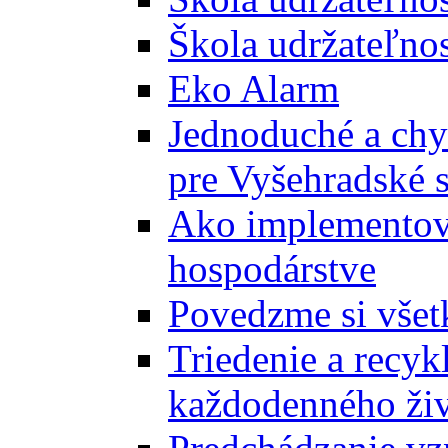
Škola udržateľnos
Eko Alarm
Jednoduché a chyt
pre Vyšehradské 
Ako implementova
hospodárstve
Povedzme si všet
Triedenie a recyk
každodenného ži