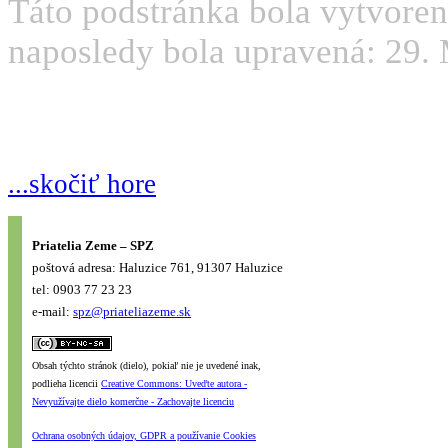
Táto podstránka bola vytvoren
naposledy bola upravená: 29. 
...skočiť hore
Priatelia Zeme – SPZ
poštová adresa: Haluzice 761, 91307 Haluzice
tel: 0903 77 23 23
e-mail:
spz@priateliazeme.sk
Obsah týchto stránok (dielo), pokiaľ nie je uvedené inak,
podlieha licencii
Creative Commons: Uveďte autora -
Nevyužívajte dielo komerčne - Zachovajte licenciu
Ochrana osobných údajov, GDPR a používanie Cookies