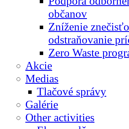
Podpora odbornéh
občanov
Zníženie znečisťo
odstraňovanie prí
Zero Waste progr
Akcie
Medias
Tlačové správy
Galérie
Other activities