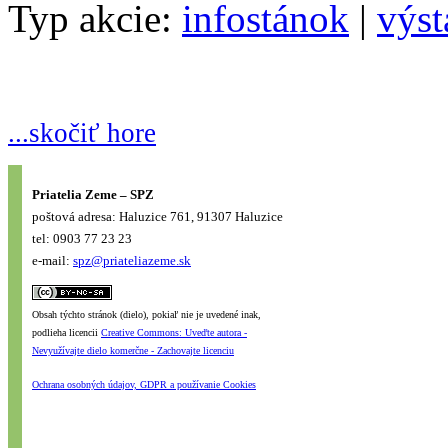
Typ akcie:
infostánok
|
výst
...skočiť hore
Priatelia Zeme – SPZ
poštová adresa: Haluzice 761, 91307 Haluzice
tel: 0903 77 23 23
e-mail:
spz@priateliazeme.sk
Obsah týchto stránok (dielo), pokiaľ nie je uvedené inak,
podlieha licencii
Creative Commons: Uveďte autora -
Nevyužívajte dielo komerčne - Zachovajte licenciu
Ochrana osobných údajov, GDPR a používanie Cookies