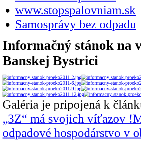
www.stopspalovniam.sk
Samosprávy bez odpadu
Informačný stánok na 
Banskej Bystrici
Galéria je pripojená k člán
„3Z“ má svojich víťazov !
M
odpadové hospodárstvo v o