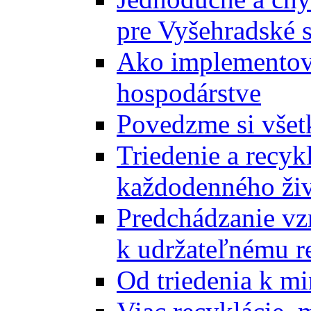
pre Vyšehradské 
Ako implementova
hospodárstve
Povedzme si všet
Triedenie a recyk
každodenného ži
Predchádzanie vz
k udržateľnému r
Od triedenia k mi