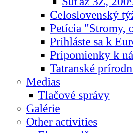
Súťaž 3Z, 200
Celoslovenský týž
Petícia "Stromy, 
Prihláste sa k E
Pripomienky k n
Tatranské prírodn
Medias
Tlačové správy
Galérie
Other activities