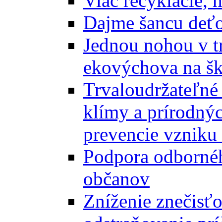
Viac recyklácie, 
Dajme šancu deťo
Jednou nohou v tr
ekovýchova na š
Trvaloudržateľné 
klímy a prírodný
prevencie vzniku 
Podpora odbornéh
občanov
Zníženie znečisťo